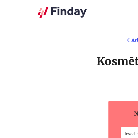
Ar
Kosmēti
N