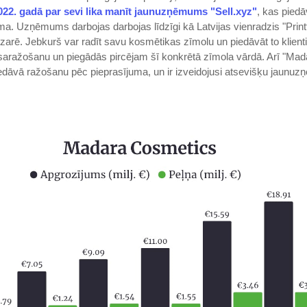
022. gadā par sevi lika manīt jaunuzņēmums "Sell.xyz"
, kas pied
ma. Uzņēmums darbojas darbojas līdzīgi kā Latvijas vienradzis "Printfu
arē. Jebkurš var radīt savu kosmētikas zīmolu un piedāvāt to klienti
saražošanu un piegādās pircējam šī konkrētā zīmola vārdā. Arī "Mad
edāvā ražošanu pēc pieprasījuma, un ir izveidojusi atsevišķu jaunu