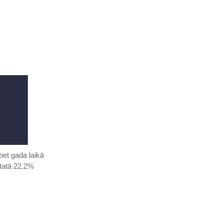
bet gada laikā
statā 22,2%