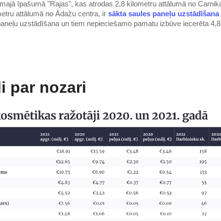
ajā īpašumā "Rajas", kas atrodas 2,8 kilometru attālumā no Carnik
metru attālumā no Ādažu centra, ir
sākta saules paneļu uzstādīšana l
aneļu uzstādīšana un tiem nepieciešamo pamatu izbūve iecerēta 4,8
i par nozari