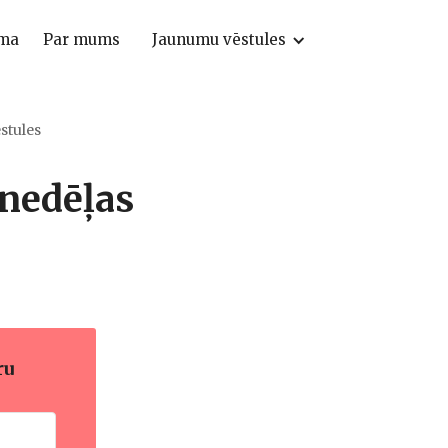
ma
Par mums
Jaunumu vēstules
stules
 nedēļas
ru