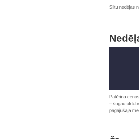
Siltu nedēļas 
Nedēļa
Patēriņa cenas
– šogad oktobr
pagājušajā mē