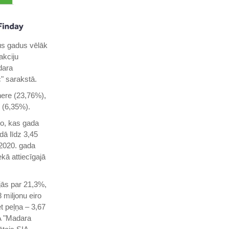
us gadus vēlāk
akciju
dara
c" sarakstā.
nere (23,76%),
 (6,35%).
ro, kas gada
dā līdz 3,45
2020. gada
kā attiecīgajā
jās par 21,3%,
 miljonu eiro
t peļņa – 3,67
A "Madara