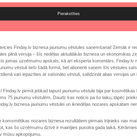
Pierakstīties
eteicies Finday.lv biznesa jaunumu vēstules saņemšanai! Zemāk ir 
les pilnā versija – šīs nedēļas aktuālākās biznesa un ekonomikas zi
o šīs jomas uzņēmumu apskats, kā arī eksperta komentārs. Finday.lv m
unumu vēstuli tieši šādā formā, bet abonenti saņem šīs vēstules saīsi
ienā vari iepazīties ar saīsināto vēstuli, salīdzināt abas versijas un 
 Finday.lv pirmā jebkad tapusī jaunumu vēstule bija par kosmētikas
 pirms 75 jaunumu vēstulēm. Daudz kas noticis pa šo laiku, tāpēc priek
nday.lv biznesa jaunumu vēstulei un iknedēļas nozares apskatam nem
ie komsmētikas nozares biznesa rezultātiem:pirmais trijnieks nav ma
rot, kas šo uzņēmumu dzīvē ir mainījies pusotra gada laikā. Ķērāmies
ev mūsu apkopojumu.