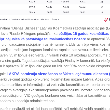
rnālam "Dienas Bizness" Latvijas Kosmētikas ražotāju asociācijas (
 Ieva Plaude-Rēlingere priecājās, ka
pēdējos 15 gados kosmētikas
stiprinājusies kā patstāvīga tautsaimniecības nozare
ar aptuveni 35 
jumu un daudziem ražojošiem uzņēmumiem. Līdz tam bija viens kosmē
 Latvijas tradīcijām bagātās ķīmiskās rūpniecības vēstures liecinieks
tuveni 35 miljonus eiro vērta un vairāk nekā 10 ražotāju apgrozījums
ona eiro gadā. Tagad asociācijas vadītāja Finday.lv komentē, ka vietēj
 ir aptuveni 70 miljoni eiro gadā un līdz pat 90% no tā veido eksports
galē
LAKRA parakstīja vienošanos ar Valsts ieņēmumu dienestu 
ērķi veicināt godīgu konkurenci kosmētikas nozarē Latvijā. Abas org
āri apmainīties ar informāciju, lai veicinātu kosmētikas eksportu un m
otājiem svarīgajā skaistumkopšanas pakalpojumu nozarē. Vienošan
rp asociāciju un VID godīgas konkurences veicināšanai kosmētikas 
 sadarbību nodokļu administrēšanā.
rē ir ienākuši arī pilnīgi jauni spēlētāji, vēl nebijušā veidā reaģējot u