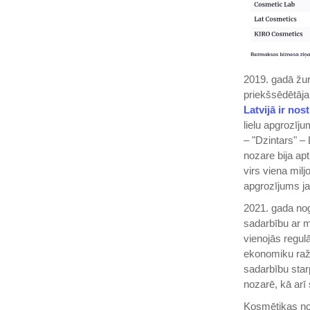
2019. gadā žu
priekšsēdētāja
Latvijā ir no
lielu apgrozī
– "Dzintars" –
nozare bija ap
virs viena milj
apgrozījums jau
2021. gada no
sadarbību ar m
vienojās regul
ekonomiku raž
sadarbību sta
nozarē, kā arī
Kosmētikas noza