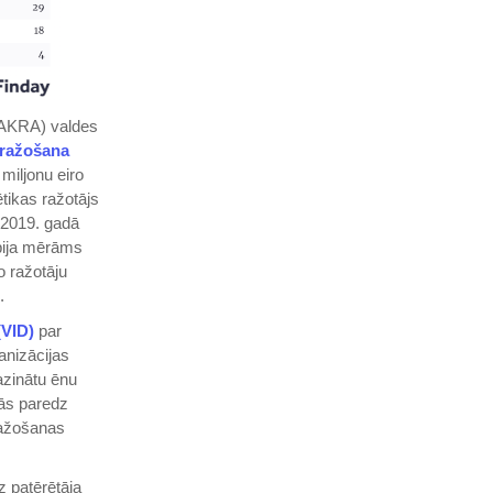
LAKRA) valdes
 ražošana
miljonu eiro
tikas ražotājs
. 2019. gadā
 bija mērāms
o ražotāju
.
(VID)
par
anizācijas
azinātu ēnu
ās paredz
ražošanas
z patērētāja