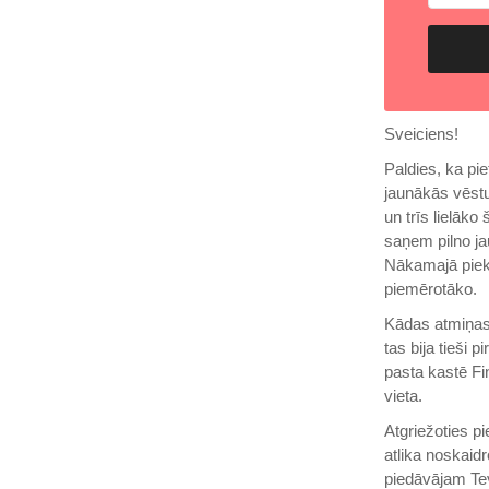
Sveiciens!
Paldies, ka pi
jaunākās vēstu
un trīs lielāk
saņem pilno ja
Nākamajā piektd
piemērotāko.
Kādas atmiņas!
tas bija tieši
pasta kastē Fi
vieta.
Atgriežoties p
atlika noskaid
piedāvājam T