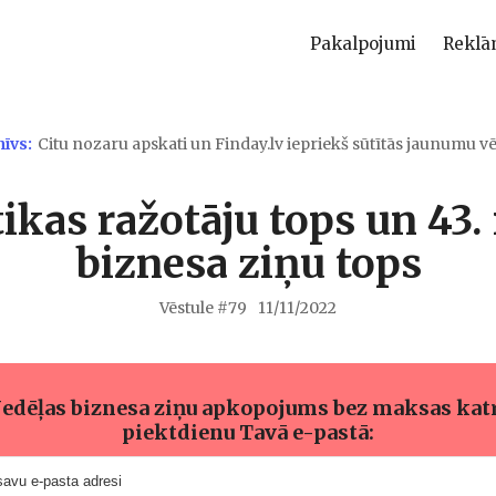
Pakalpojumi
Reklā
hīvs:
Citu nozaru apskati un Finday.lv iepriekš sūtītās jaunumu vē
kas ražotāju tops un 43.
biznesa ziņu tops
Vēstule #
79
11/11/2022
edēļas biznesa ziņu apkopojums bez maksas kat
piektdienu Tavā e-pastā: