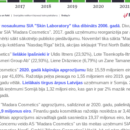
nosaukumu SIA "Skin Laboratory" tika dibināts 2006. gadā
. Div
par SIA "Madara Cosmetics". 2017. gadā uzņēmumu reorganizēja par 
mērķi sākt sākotnējo publisko piedāvājumu. Novembrī tika sākta "Ma
iju kotēšana "Nasdaq Riga" biržā, akcijas iekļaujot "First North Balti
etics"
lielākie īpašnieki ir
Uldis Iltners (23,92%), Lote Tisenkopfa-Ilt
smeri Group Ab" (22,93%), Liene Drāzniece (6,79%) un Zane Tamane
osmetics"
2020. gadā kāpināja apgrozījumu
līdz 15,59 miljoniem ei
s par 41,69%. Ražotāja peļņa pieauga no 1,55 miljoniem eiro 2019. ga
 gadu vēlāk.
Lielākais tirgus ārpus Latvijas
uzņēmumam ir Somija. 
ā ieņēmumi Somijā bija 1,32 miljoni eiro, kas gan ir par 2% mazāk ne
gadā.
"Madara Cosmetics" apgrozījums, salīdzinot ar 2020. gadu, palielinā
,9 miljonus eiro
. Finanšu gadu kosmētikas ražotājs noslēdza ar 3,48
dētais apgrozījums aizvadītajā gadā sasniedza 19,37 miljonus eiro, be
. Koncernu veido AS "Madara Cosmetics" un tās meitas uzņēmumi SI