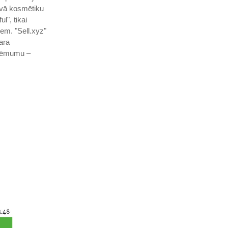
āvā kosmētiku
l", tikai
em. "Sell.xyz"
ara
zņēmumu –