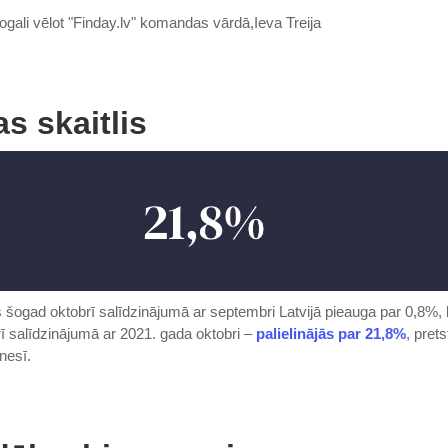
nogali vēlot "Finday.lv" komandas vārdā,Ieva Treija
s skaitlis
 šogad oktobrī salīdzinājumā ar septembri Latvijā pieauga par 0,8%, 
ī salīdzinājumā ar 2021. gada oktobri –
palielinājās par 21,8%
, pret
nesī.