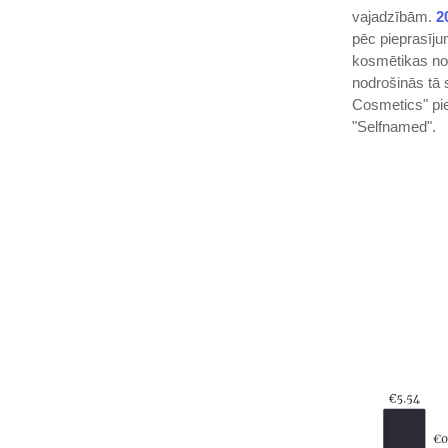
vajadzībām.
2
pēc pieprasīju
kosmētikas noz
nodrošinās tā 
Cosmetics" pi
"Selfnamed".