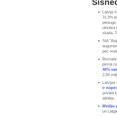
Šīsne
Latvija
31,9% je
pieauga 
oktobra
skaita. T
SIA "Alo
augusta
pēc nodo
Bezvadu 
pirmā ce
46% vai
2,56 milj
Latvijas
ir nopir
privātā 
atklāta.
Mediju 
un Latga