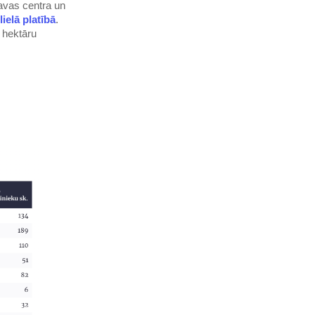
avas centra un
ielā platībā
.
 hektāru