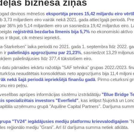
dēļas biznesa ziņas
 šogad deviņos mēnešos
eksportēja preces 15,42 miljardu eiro vērt
b 3,73 miljardiem eiro vairāk nekā 2021. gada attiecīgajā periodā. Pr
par 36% jeb 5,14 miljardiem eiro un sasniedza 19,42 miljardus eiro. L
 beigās
reģistrētā bezdarba līmenis bija 5,7%
no ekonomiski aktīvo 
as ir tikpat, cik mēnesi iepriekš.
ja-Starkelsen" laika periodā no 2021. gada 1. septembra līdz 2022. ga
m ir
palielinājis apgrozījumu par 21,23%
, sasniedzot 13,29 miljonus
kļiem palielinājusies līdz 377,4 tūkstošiem eiro.
datu pārraides iekārtu ražotāja "SAF tehnika" grupas 2022./2023. fi
turkšņa neauditētais konsolidētais neto apgrozījums bija 11,4 miljoni e
rāk nekā šajā periodā iepriekšējā finanšu gadā
. Pirmo ceturksni g
onu eiro peļņu.
 veselības aprūpes informācijas sistēmu izstrādātāju
"Blue Bridge T
cis specializētais investors "Everfield"
, kas ietilpst Ņujorkā un Lo
kapitāla uzņēmumu grupā "Aquiline Capital Partners". Darījuma summ
grupa "TV24" iegādājusies mediju platformu krievvalodīgajiem
"N
les reģionālo mediju "Grani". Arī šī darījuma summa netiek atklāta.