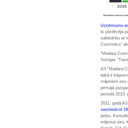
Uzņēmums ar 
to pārdēvēja 
sabiedrību ar 
Cosmetics" akc
"Madara Cosm
Somijas "Tran
AS "Madara C
laikā ir kāpum
miljoniem eiro
pirmajā pusgad
periodā 2019. 
2021. gadā AS 
sasniedzot 18
peļņu. Konsoli
miljonus eiro