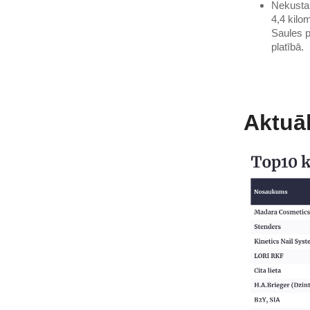
Nekustam
4,4 kilo
Saules p
platībā.
Aktuāl