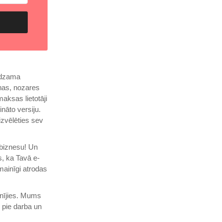
redzama
ņas, nozares
aksas lietotāji
nāto versiju.
izvēlēties sev
 biznesu! Un
s, ka Tavā e-
ainīgi atrodas
inījies. Mums
 pie darba un