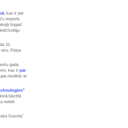
ībā
, kas ir par
eču imports
atvijā šogad
iedzīvotāju
da 31.
 eiro. Peļņa
nanšu gada
iro, kas ir
par
rupa noslēdz ar
echnologies"
ndonā bāzētā
a netiek
aša Gazeta"