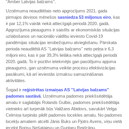
''Amber Latvijas balzams''.
Uzņēmuma neauditētais neto apgrozījums 2021. gada
pirmajos deviņos mēnešos
sasniedza 53 miljonus eiro
, kas
ir par 12,1% vairāk nekā attiecīgajā periodā 2020. gadā.
Apgrozījuma pieaugums ir saistīts ar ekonomiskās situācijas
uzlabošanos un nacionālo valdību ieviesto Covid-19
pandēmijas situācijas ierobežojumu atvieglošanu. Pārskata
perioda neauditētā AS ''Latvijas balzams'' neto peļņa ir 6,3
miljoni eiro, kas ir par 39,3% lielāka nekā attiecīgajā periodā
2020. gadā. To ir pozitīvi ietekmējis gan pasūtījumu apjoma
pieaugums, gan uzņēmuma veiktie procesu efektivizācijas
pasākumi, kā arī ieviestās izmaksu samazināšanas
aktivitātes.
Šogad ir
reģistrētas izmaiņas AS ''Latvijas balzams''
padomes sastāvā
. Uzņēmuma padomes priekšsēdētāja
amatu ir saglabājis Rolands Gulbis, padomes priekšsēdētāja
vietnieks arī turpmāk būs Valižans Abidovs, savukārt Velga
Celmiņa turpinās pildīt padomes locekles amatu. No padomes
locekļu amatiem atcelti Jānis Buks un Pjotrs Avens, viņu vietā
ieceļot Borisu Ņešatajevu un Guntaru Reidzānu.