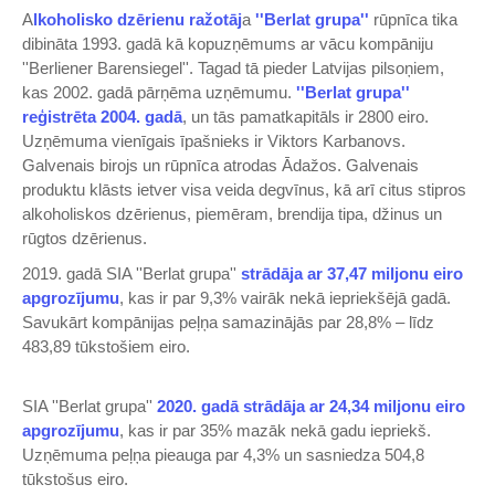
A
lkoholisko dzērienu ražotāj
a
''Berlat grupa''
rūpnīca tika
dibināta 1993. gadā kā kopuzņēmums ar vācu kompāniju
''Berliener Barensiegel''. Tagad tā pieder Latvijas pilsoņiem,
kas 2002. gadā pārņēma uzņēmumu.
''Berlat grupa''
reģistrēta 2004. gadā
, un tās pamatkapitāls ir 2800 eiro.
Uzņēmuma vienīgais īpašnieks ir Viktors Karbanovs.
Galvenais birojs un rūpnīca atrodas Ādažos. Galvenais
produktu klāsts ietver visa veida degvīnus, kā arī citus stipros
alkoholiskos dzērienus, piemēram, brendija tipa, džinus un
rūgtos dzērienus.
2019. gadā SIA ''Berlat grupa''
strādāja ar 37,47 miljonu eiro
apgrozījumu
, kas ir par 9,3% vairāk nekā iepriekšējā gadā.
Savukārt kompānijas peļņa samazinājās par 28,8% – līdz
483,89 tūkstošiem eiro.
SIA ''Berlat grupa''
2020. gadā strādāja ar 24,34 miljonu eiro
apgrozījumu
, kas ir par 35% mazāk nekā gadu iepriekš.
Uzņēmuma peļņa pieauga par 4,3% un sasniedza 504,8
tūkstošus eiro.