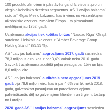
100 produktu zīmoliem ir pārstāvēts gandrīz visos stipro un
vieglo alkoholisko dzērienu segmentos. AS ''Latvijas balzams''
ražo arī Rīgas Melno balzamu, kas ir viens no vissenākajiem
alkoholisko dzērienu zīmoliem Eiropā – tā pirmsākumi
meklējami jau 1752. gadā.
Uzņēmuma
akcijas tiek kotētas biržas
''Nasdaq Riga'' Otrajā
sarakstā. Lielākais akcionārs ir ''Amber Beverage Group
Holding S.à r.l.'' (89,99 %).
AS ''Latvijas balzams''
apgrozījums 2017. gadā
sasniedza
78,3 miljonus eiro, kas ir par 3,4% vairāk nekā 2016. gadā.
Savukārt uzņēmuma auditētā peļņa pieauga par 15% un bija
8,6 miljoni eiro.
AS ''Latvijas balzams''
auditētais neto apgrozījums 2019.
gadā
bija 78,6 miljoni eiro, kas ir par 4,6% vairāk nekā 2018.
gadā, galvenokārt pasūtījumu un pārdošanas apjomu
palielināšanās dēļ no galvenajiem klientiem un tirgiem, tostarp
no Latvijas.
2020. gadā AS ''Latvijas balzams'' apgrozījums
sasniedza