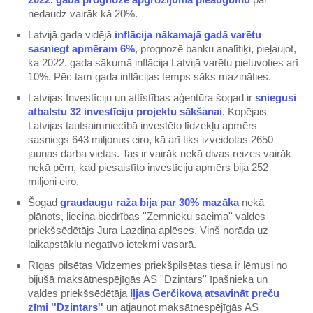
nedaudz vairāk kā 20%.
Latvijā gada vidējā
inflācija nākamajā gadā varētu
sasniegt apmēram 6%
, prognozē banku analītiķi, pieļaujot,
ka 2022. gada sākumā inflācija Latvijā varētu pietuvoties arī
10%. Pēc tam gada inflācijas temps sāks mazināties.
Latvijas Investīciju un attīstības aģentūra šogad ir
sniegusi
atbalstu 32 investīciju projektu sākšanai
. Kopējais
Latvijas tautsaimniecībā investēto līdzekļu apmērs
sasniegs 643 miljonus eiro, kā arī tiks izveidotas 2650
jaunas darba vietas. Tas ir vairāk nekā divas reizes vairāk
nekā pērn, kad piesaistīto investīciju apmērs bija 252
miljoni eiro.
Šogad
graudaugu raža bija par 30% mazāka
nekā
plānots, liecina biedrības ''Zemnieku saeima'' valdes
priekšsēdētājs Jura Lazdiņa aplēses. Viņš norāda uz
laikapstākļu negatīvo ietekmi vasarā.
Rīgas pilsētas Vidzemes priekšpilsētas tiesa ir lēmusi no
bijušā maksātnespējīgās AS ''Dzintars'' īpašnieka un
valdes priekšsēdētāja
Iļjas Gerčikova atsavināt preču
zīmi ''Dzintars''
un atjaunot maksātnespējīgās AS