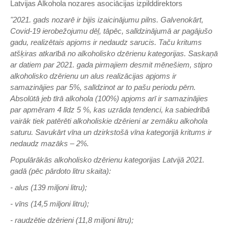
Latvijas Alkohola nozares asociācijas izpilddirektors
"2021. gads nozarē ir bijis izaicinājumu pilns. Galvenokārt,
Covid-19 ierobežojumu dēļ, tāpēc, salīdzinājumā ar pagājušo
gadu, realizētais apjoms ir nedaudz sarucis. Taču kritums
atšķiras atkarībā no alkoholisko dzērienu kategorijas. Saskaņā
ar datiem par 2021. gada pirmajiem desmit mēnešiem, stipro
alkoholisko dzērienu un alus realizācijas apjoms ir
samazinājies par 5%, salīdzinot ar to pašu periodu pērn.
Absolūtā jeb tīrā alkohola (100%) apjoms arī ir samazinājies
par apmēram 4 līdz 5 %, kas uzrāda tendenci, ka sabiedrībā
vairāk tiek patērēti alkoholiskie dzērieni ar zemāku alkohola
saturu. Savukārt vīna un dzirkstošā vīna kategorijā kritums ir
nedaudz mazāks – 2%.
Populārākās alkoholisko dzērienu kategorijas Latvijā 2021.
gadā (pēc pārdoto litru skaita):
- alus (139 miljoni litru);
- vīns (14,5 miljoni litru);
- raudzētie dzērieni (11,8 miljoni litru);