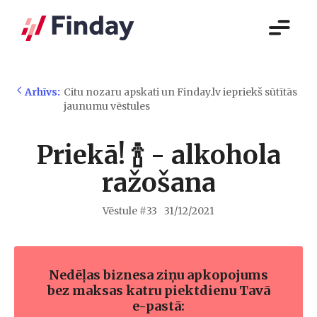
Arhīvs:
Citu nozaru apskati un Finday.lv iepriekš sūtītās
jaunumu vēstules
Priekā! 🍾 - alkohola
ražošana
Vēstule #
33
31/12/2021
Nedēļas biznesa ziņu apkopojums
bez maksas katru piektdienu Tavā
e-pastā: