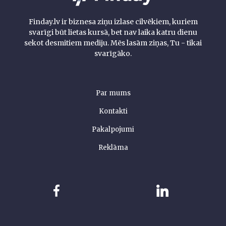
Finday.lv ir biznesa ziņu izlase cilvēkiem, kuriem
svarīgi būt lietas kursā, bet nav laika katru dienu
sekot desmitiem mediju. Mēs lasām ziņas, Tu - tikai
svarīgāko.
Par mums
Kontakti
Pakalpojumi
Reklāma