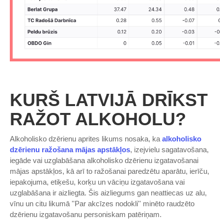
KURŠ LATVIJĀ DRĪKST
RAŽOT ALKOHOLU?
Alkoholisko dzērienu aprites likums nosaka, ka
alkoholisko
dzērienu ražošana mājas apstākļos
, izejvielu sagatavošana,
iegāde vai uzglabāšana alkoholisko dzērienu izgatavošanai
mājas apstākļos, kā arī to ražošanai paredzētu aparātu, ierīču,
iepakojuma, etiķešu, korķu un vāciņu izgatavošana vai
uzglabāšana ir aizliegta. Šis aizliegums gan neattiecas uz alu,
vīnu un citu likumā ''Par akcīzes nodokli'' minēto raudzēto
dzērienu izgatavošanu personiskam patēriņam.