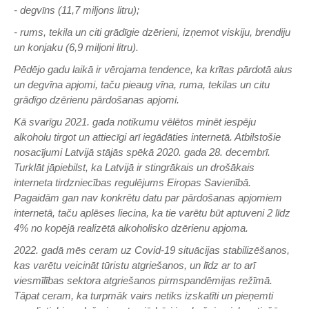
- degvīns (11,7 miljons litru);
- rums, tekila un citi grādīgie dzērieni, izņemot viskiju, brendiju
un konjaku (6,9 miljoni litru).
Pēdējo gadu laikā ir vērojama tendence, ka krītas pārdotā alus
un degvīna apjomi, taču pieaug vīna, ruma, tekilas un citu
grādīgo dzērienu pārdošanas apjomi.
Kā svarīgu 2021. gada notikumu vēlētos minēt iespēju
alkoholu tirgot un attiecīgi arī iegādāties internetā. Atbilstošie
nosacījumi Latvijā stājās spēkā 2020. gada 28. decembrī.
Turklāt jāpiebilst, ka Latvijā ir stingrākais un drošākais
interneta tirdzniecības regulējums Eiropas Savienībā.
Pagaidām gan nav konkrētu datu par pārdošanas apjomiem
internetā, taču aplēses liecina, ka tie varētu būt aptuveni 2 līdz
4% no kopējā realizētā alkoholisko dzērienu apjoma.
2022. gadā mēs ceram uz Covid-19 situācijas stabilizēšanos,
kas varētu veicināt tūristu atgriešanos, un līdz ar to arī
viesmīlības sektora atgriešanos pirmspandēmijas režīmā.
Tāpat ceram, ka turpmāk vairs netiks izskatīti un pieņemti