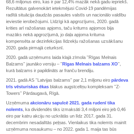
68,6 miljonus eiro, kas ir par 12,4% mazāk nekā gadu iepriekš.
Rezultātus galvenokārt ietekmējusi Covid-19 pandēmijas
radītā situācija daudzās pasaules valstīs un nacionālo valdību
ieviestie ierobežojumi. Līdzīgi kā apgrozījums, 2020. gadā
krities arī ražošanas apjoms, taču kritums apjomos bija
mazāks nekā apgrozījumā, jo daļa apjoma krituma
kompensēta ar dezinfekcijas līdzekļu ražošanas uzsākšanu
2020. gada pirmajā ceturksnī.
2020. gadā uzņēmums laida klajā zīmola ''Rīgas Melnais
Balzams'' jaunāko versiju – ''
Rīgas Melnais balzams XO
'',
kurā balzams ir papildināts ar franču brendiju.
2021. gadā AS ''Latvijas balzams'' par 2,1 miljonu eiro
pārdeva
trīs vēsturiskas ēkas
blakus augstceltņu kompleksam ''Z-
Towers'' Pārdaugavā, Rīgā.
Uzņēmuma
akcionāru sapulcē 2021. gada rudenī tika
nolemts
, ka dividendēs tiks izmaksāti 3,4 miljoni eiro jeb 0,46
eiro par katru akciju no uzkrātās un līdz 2017. gada 31.
decembrim nesadalītās peļņas. Vienlaikus tika nolemts mainīt
uzņēmuma nosaukumu – no 2022. gada 1. maija tas būs