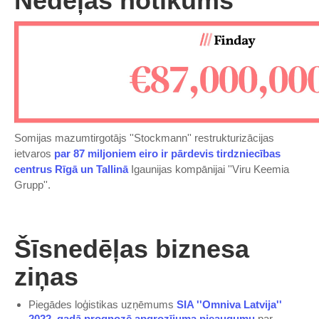
Nedēļas notikums
Somijas mazumtirgotājs ''Stockmann'' restrukturizācijas
ietvaros
par 87 miljoniem eiro ir pārdevis tirdzniecības
centrus Rīgā un Tallinā
Igaunijas kompānijai ''Viru Keemia
Grupp''.
Šīsnedēļas biznesa
ziņas
Piegādes loģistikas uzņēmums
SIA ''Omniva Latvija''
2022. gadā prognozē apgrozījuma pieaugumu
par