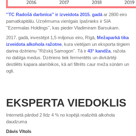
''TC Radošā darbnīca'' ir izveidota 2015. gadā
ar 2800 eiro
pamatkapitālu. Uzņēmuma vienīgais īpašnieks ir SIA
''Ezermalas Holdings'', kas pieder Vladimiram Barsukam.
2017. gadā, investējot 1,5 miljonus eiro, Rīgā,
Mežaparkā tika
izveidota alkohola ražotne
, kura vietējam un eksporta tirgiem
darina dzērienu ''Rižskij Samogon''. Tā ir
43° kandža
, ražota
no dabīga medus. Dzēriens tiek fermentēts un divkārtēji
destilēts kapara alambikos, kā arī filtrēts caur meža sūnām un
ogli.
EKSPERTA VIEDOKLIS
Internetā pārdod 2 līdz 4 % no kopējā realizētā alkohola
daudzuma
Dāvis Vītols