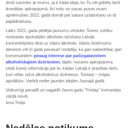
droši sazinies ar mums, ja ir kāda ideja, ko Tu vēl gribētu lasīt
iknedēļas apkopojumā. Arī mēs no savas puses esam
apņēmušies 2022. gadā domāt par satura uzlabošanu un tā
papildināšanu.
Laiks 2021. gada pēdējai jaunumu vēstulei. Šoreiz svētku
noskaņās apskatījām alkohola ražošanu Latvijā,
koncentrējoties tikai uz stipro alkoholu. Valsts Ieņēmumu
dienests vēl šī gada pavasarī norādīja, ka gan sabiedrībai, gan
komersantiem
pieaug interese par pašizgatavotiem
alkoholiskajiem dzērieniem
, tāpēc nozares apkopojuma
vietā šoreiz informācija par to, kādas Latvijā ir prasības tiem,
kuri vēlas ražot alkoholiskus dzērienus. Tostarp – mājas
apstākļos. Varbūt noder jaunām idejām Jaunajā gadā.
Veiksmīgi pavadīt un sagaidīt Jauno gadu ''Finday'' komandas
vārdā novēl,
Ieva Treija