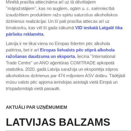
Minētā prasība attiecināma arī uz tā dēvētajiem
''mājražotājiem'', kas no augļiem, ogām u. c. saimniecībā
izaudzētiem produktiem ražo spirtu saturošus alkoholiskos
dzērienus realizācijai. Un šī pati prasība attiecas arī uz
šmakovku, kas vēl šī gada sākumā
VID ieskatā Latgalē tika
pārlieku reklamēta
.
Latvija ir ne tikai viena no Eiropas līderēm pēc alkohola
patēriņa, bet ir arī
Eiropas lielvalsts pēc stiprā alkohola
ražošanas daudzuma un eksporta
, liecina ''International
Trade Centre'' un ANO aģentūras COMTRADE apkopotā
statistika. 2020. gadā Latvija saražoja un eksportēja stipros
alkoholiskos dzērienus par 474 miljoniem ASV dolāru. Tādējādi
mūsu valsts pēc apjoma ierindojas astotajā vietā Eiropā un
trīspadsmitajā vietā pasaulē.
AKTUĀLI PAR UZŅĒMUMIEM
LATVIJAS BALZAMS