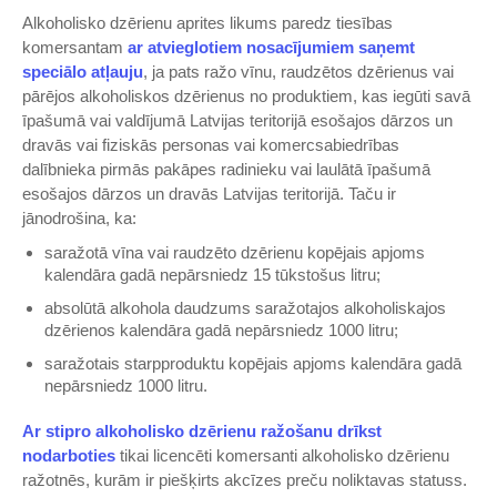
Alkoholisko dzērienu aprites likums paredz tiesības
komersantam
ar atvieglotiem nosacījumiem saņemt
speciālo atļauju
, ja pats ražo vīnu, raudzētos dzērienus vai
pārējos alkoholiskos dzērienus no produktiem, kas iegūti savā
īpašumā vai valdījumā Latvijas teritorijā esošajos dārzos un
dravās vai fiziskās personas vai komercsabiedrības
dalībnieka pirmās pakāpes radinieku vai laulātā īpašumā
esošajos dārzos un dravās Latvijas teritorijā. Taču ir
jānodrošina, ka:
saražotā vīna vai raudzēto dzērienu kopējais apjoms
kalendāra gadā nepārsniedz 15 tūkstošus litru;
absolūtā alkohola daudzums saražotajos alkoholiskajos
dzērienos kalendāra gadā nepārsniedz 1000 litru;
saražotais starpproduktu kopējais apjoms kalendāra gadā
nepārsniedz 1000 litru.
Ar stipro alkoholisko dzērienu ražošanu drīkst
nodarboties
tikai licencēti komersanti alkoholisko dzērienu
ražotnēs, kurām ir piešķirts akcīzes preču noliktavas statuss.