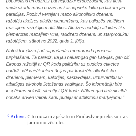
populistiski un dažreiz pat nejēdzīgi ierobežojumi, kas tiešā
veidā skartu mūsu nozari un kas iepriekš laiku pa laikam jau
parādījās. Pozitīvi vērtējam mazo alkoholisko dzērienu
ražotāju akcīzes atlaižu pieņemšanu, kas palīdzēs vietējiem
mazajiem ražotājiem attīstīties. Akcīzes nodokļu atlaides tiks
piemērotas mazajiem vīna, raudzēto dzērienu un starproduktu
ražotājiem, sākot no 2022. gada 1. jūlija.
Noteikti ir jāizceļ arī saprašanās memoranda procesa
turpināšana. Tā paredz, ka jau nākamgad gan Latvijas, gan citi
Eiropas ražotāji ar QR koda palīdzību uz pudeles etiķetes
norādīs vēl vairāk informācijas par konkrēto alkoholisko
dzērienu, piemēram, kalorijas, sastāvdaļas, uzturvērtību un
atbildīgas alkohola lietošanas vadlīnijas. Šo informāciju būs
iespējams nolasīt, skenējot QR kodu. Nākamgad tirdzniecībā
nonāks arvien vairāk šādu pudeļu ar atbilstošu marķējumu."
Arhīvs:
Citu nozaru apskati un Finday.lv iepriekš sūtītās
jaunumu vēstules