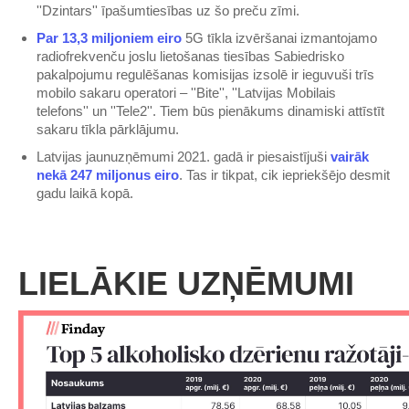
''Dzintars'' īpašumtiesības uz šo preču zīmi.
Par 13,3 miljoniem eiro
5G tīkla izvēršanai izmantojamo
radiofrekvenču joslu lietošanas tiesības Sabiedrisko
pakalpojumu regulēšanas komisijas izsolē ir ieguvuši trīs
mobilo sakaru operatori – ''Bite'', ''Latvijas Mobilais
telefons'' un ''Tele2''. Tiem būs pienākums dinamiski attīstīt
sakaru tīkla pārklājumu.
Latvijas jaunuzņēmumi 2021. gadā ir piesaistījuši
vairāk
nekā 247 miljonus eiro
. Tas ir tikpat, cik iepriekšējo desmit
gadu laikā kopā.
LIELĀKIE UZŅĒMUMI