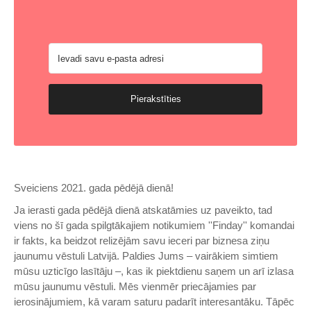
Pierakstīties
Sveiciens 2021. gada pēdējā dienā!
Ja ierasti gada pēdējā dienā atskatāmies uz paveikto, tad
viens no šī gada spilgtākajiem notikumiem ''Finday'' komandai
ir fakts, ka beidzot relizējām savu ieceri par biznesa ziņu
jaunumu vēstuli Latvijā. Paldies Jums – vairākiem simtiem
mūsu uzticīgo lasītāju –, kas ik piektdienu saņem un arī izlasa
mūsu jaunumu vēstuli. Mēs vienmēr priecājamies par
ierosinājumiem, kā varam saturu padarīt interesantāku. Tāpēc