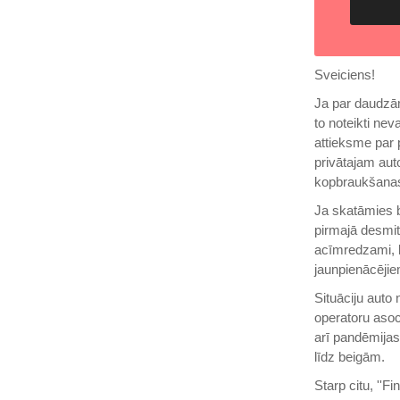
Sveiciens!
Ja par daudzām 
to noteikti nev
attieksme par 
privātajam aut
kopbraukšanas
Ja skatāmies bi
pirmajā desmit
acīmredzami, k
jaunpienācējie
Situāciju auto
operatoru asoci
arī pandēmijas 
līdz beigām.
Starp citu, ''F