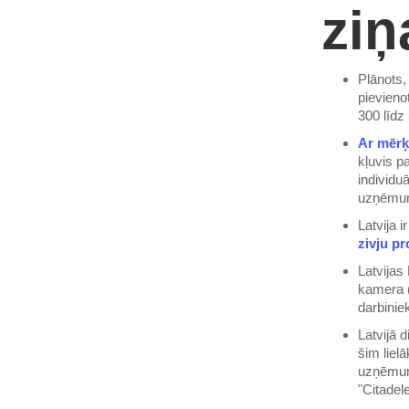
ziņ
Plānots
pievieno
300 līdz
Ar mērķ
kļuvis p
individu
uzņēmu
Latvija 
zivju pr
Latvijas
kamera 
darbiniek
Latvijā 
šim lielā
uzņēmuma
"Citadel