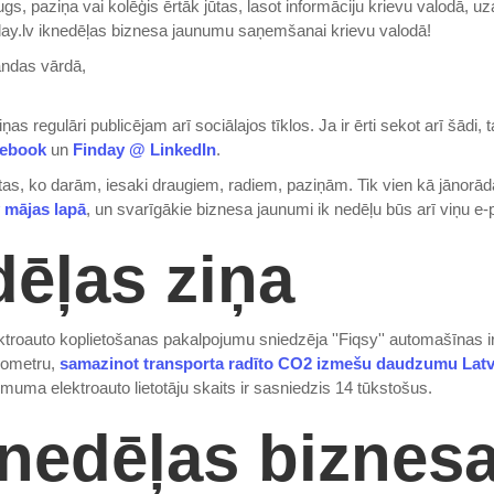
s, paziņa vai kolēģis ērtāk jūtas, lasot informāciju krievu valodā, uza
nday.lv iknedēļas biznesa jaunumu saņemšanai krievu valodā!
andas vārdā,
as regulāri publicējam arī sociālajos tīklos. Ja ir ērti sekot arī šādi, t
cebook
un
Finday @ LinkedIn
.
 tas, ko darām, iesaki draugiem, radiem, paziņām. Tik vien kā jānorā
 mājas lapā
, un svarīgākie biznesa jaunumi ik nedēļu būs arī viņu e-
ēļas ziņa
ktroauto koplietošanas pakalpojumu sniedzēja ''Fiqsy'' automašīnas 
ilometru,
samazinot transporta radīto CO2 izmešu daudzumu Latvi
muma elektroauto lietotāju skaits ir sasniedzis 14 tūkstošus.
nedēļas biznes