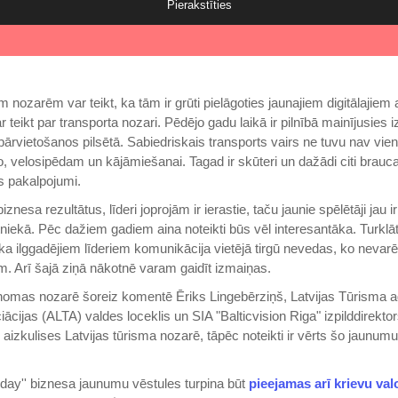
Pierakstīties
nozarēm var teikt, ka tām ir grūti pielāgoties jaunajiem digitālajiem 
ar teikt par transporta nozari. Pēdējo gadu laikā ir pilnībā mainījusies 
pārvietošanos pilsētā. Sabiedriskais transports vairs ne tuvu nav vien
o, velosipēdam un kājāmiešanai. Tagad ir skūteri un dažādi citi brauca
 pakalpojumi.
znesa rezultātus, līderi joprojām ir ierastie, taču jaunie spēlētāji jau ir
niekā. Pēc dažiem gadiem aina noteikti būs vēl interesantāka. Turklāt
a ilggadējiem līderiem komunikācija vietējā tirgū nevedas, ko nevarēt
m. Arī šajā ziņā nākotnē varam gaidīt izmaiņas.
 nomas nozarē šoreiz komentē Ēriks Lingebērziņš, Latvijas Tūrisma 
ācijas (ALTA) valdes loceklis un SIA "Balticvision Riga" izpilddirektor
aizkulises Latvijas tūrisma nozarē, tāpēc noteikti ir vērts šo jaunumu 
inday'' biznesa jaunumu vēstules turpina būt
pieejamas arī krievu val