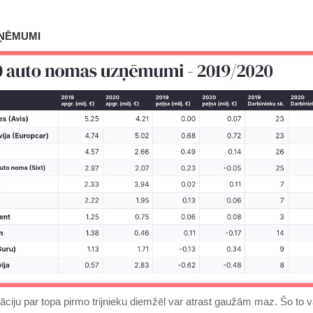
ZŅĒMUMI
āciju par topa pirmo trijnieku diemžēl var atrast gaužām maz. Šo to v