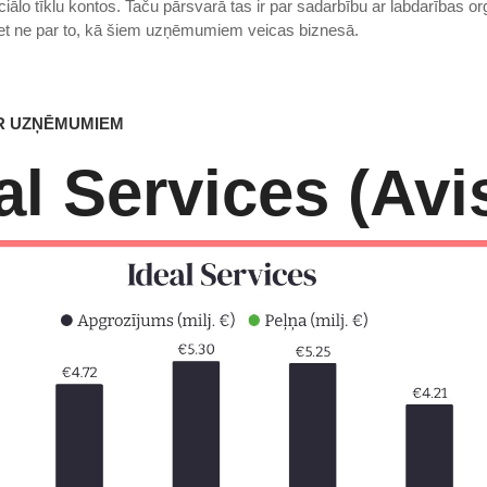
lo tīklu kontos. Taču pārsvarā tas ir par sadarbību ar labdarības o
et ne par to, kā šiem uzņēmumiem veicas biznesā.
R UZŅĒMUMIEM
al Services (Avi