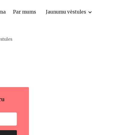
ma
Par mums
Jaunumu vēstules
stules
ru