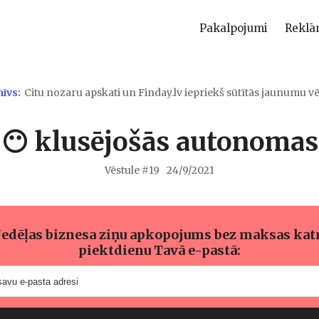
Pakalpojumi
Reklā
hīvs:
Citu nozaru apskati un Finday.lv iepriekš sūtītās jaunumu vē
😶 klusējošās autonomas
Vēstule #
19
24/9/2021
edēļas biznesa ziņu apkopojums bez maksas kat
piektdienu Tavā e-pastā: