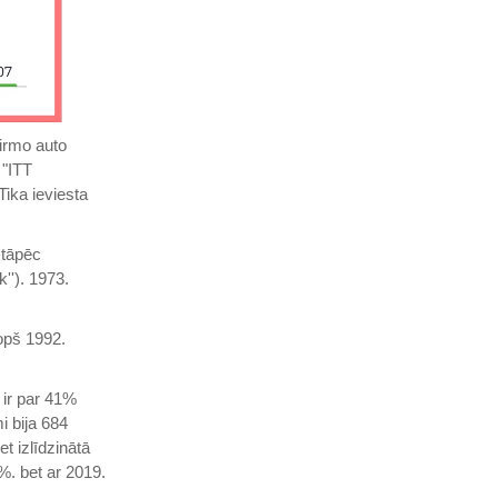
pirmo auto
 "ITT
Tika ieviesta
 tāpēc
''). 1973.
kopš 1992.
ir par 41%
i bija 684
bet izlīdzinātā
%. bet ar 2019.