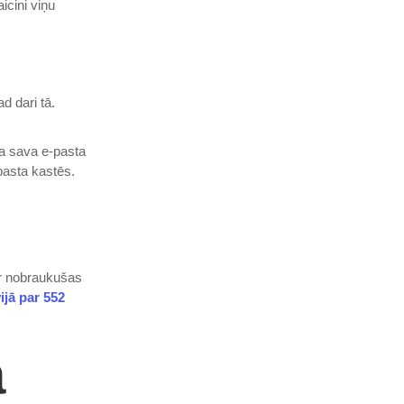
icini viņu
ad dari tā.
da sava e-pasta
pasta kastēs.
ir nobraukušas
jā par 552
a