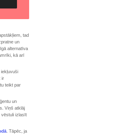
apstākļiem, tad
izpratne un
īgā alternatīva
mrīki, kā arī
 iekļuvuši
 ir
u teikt par
aģentu un
s. Viņš atklāj
vēstuli izlasīt
odā
. Tāpēc, ja