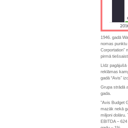
1946. gadā War
nomas punkt
Corportation" 
pirmā tiešsais
Līdz pagājušā 
reklāmas kampa
gadā “Avis" izd
Grupa strādā a
gada.
"Avis Budget 
mazāk nekā gad
miljoni dolāru
EBITDA – 624 m
gadu – 1%.