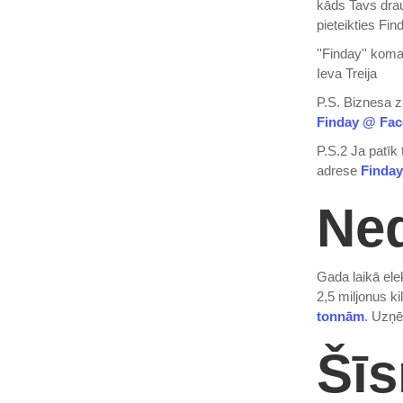
kāds Tavs draug
pieteikties Fi
''Finday'' kom
Ieva Treija
P.S. Biznesa ziņ
Finday @ Fa
P.S.2 Ja patīk
adrese
Finday
Ned
Gada laikā ele
2,5 miljonus k
tonnām
. Uzņē
Šīs