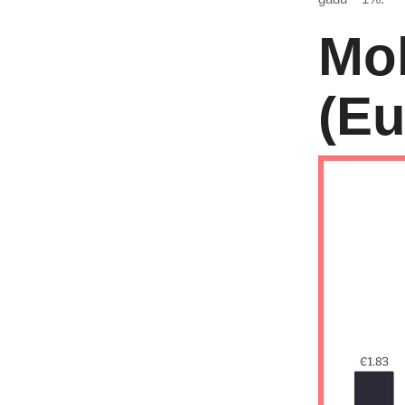
Mob
(Eu