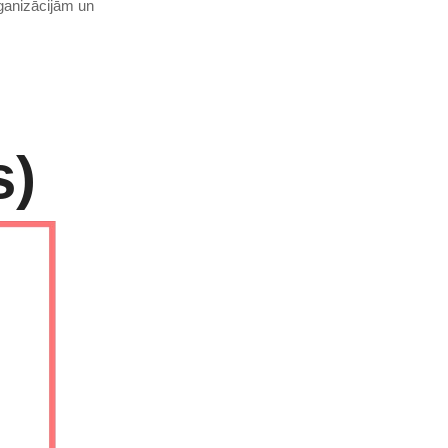
rganizācijām un
s)