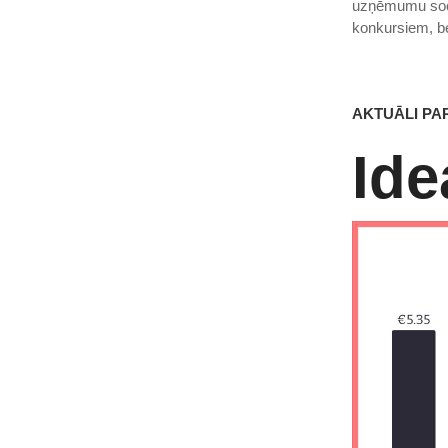
uzņēmumu sociā
konkursiem, b
AKTUĀLI PA
Ide