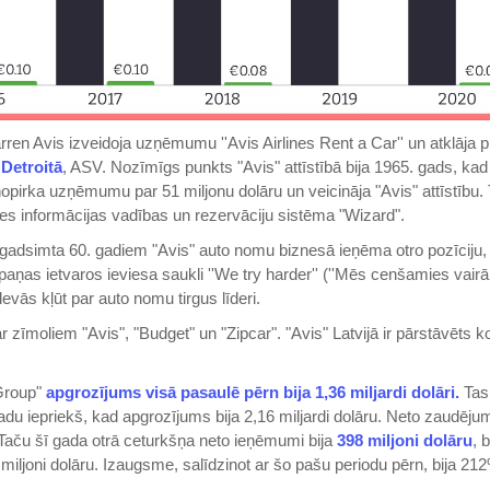
ren Avis izveidoja uzņēmumu ''Avis Airlines Rent a Car'' un atklāja 
u
Detroitā
, ASV. Nozīmīgs punkts "Avis" attīstībā bija 1965. gads, kad
nopirka uzņēmumu par 51 miljonu dolāru un veicināja "Avis" attīstību. 
tes informācijas vadības un rezervāciju sistēma "Wizard".
gadsimta 60. gadiem "Avis" auto nomu biznesā ieņēma otro pozīciju,
ņas ietvaros ieviesa saukli ''We try harder'' (''Mēs cenšamies vairāk
evās kļūt par auto nomu tirgus līderi.
r zīmoliem "Avis", "Budget" un "Zipcar". "Avis" Latvijā ir pārstāvēts 
Group"
apgrozījums visā pasaulē pērn bija 1,36 miljardi dolāri.
Tas 
u iepriekš, kad apgrozījums bija 2,16 miljardi dolāru. Neto zaudējum
. Taču šī gada otrā ceturkšņa neto ieņēmumi bija
398 miljoni dolāru
, 
iljoni dolāru. Izaugsme, salīdzinot ar šo pašu periodu pērn, bija 212