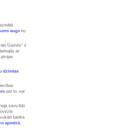
azinātā
mums augs
no
Brain Games'' ir
arbojās ar
atvijas
šu dzimtas
niecības
ies
par to, vai
noja savu līdz
ovirzīti
avukārt banka
iro apmērā
.