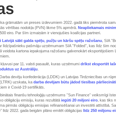
as
, ka grāmatām un preses izdevumiem 2022. gadā tiks piemērota sam
tās vērtības nodokļa (PVN) likme 5% apmērā.
Neapliekamais mini
 500 eiro. Par šīm izmaiņām ir vienojušies koalīcijas partneri.
i Latvijā sākt galda spēļu, pužļu un kāršu spēļu ražošanu
, SIA ''
ar līdzīpašnieku pašmāju uzņēmumam SIA ''Folded'', kas līdz šim nod
āli veidota kartona iepakojuma ražošanu galvenokārt eksportējošiem L
miem.
ir kļuvusi par 11. valsti pasaulē, kuras uzņēmumi
drīkst eksportēt la
oduktus uz Austrāliju
.
 Darba devēju konfederācija (LDDK) un Latvijas Tirdzniecības un rūp
(LTRK) uzskata, ka
darba devējam būtu jādod tiesības pārliecināt
iem ir Covid-19 sertifikāts.
dibinātais finanšu tehnoloģiju uzņēmums ''Sun Finance'' veiksmīgi īste
ko obligāciju emisiju, kuras rezultātā
iegūti 20 miljoni eiro
, kas tiks n
 pirmās obligāciju emisijas refinansēšanai un investēti attīstībā. S
e" līdz 2022. gada beigām plāno emitēt obligācijas
līdz 250 miljonu e