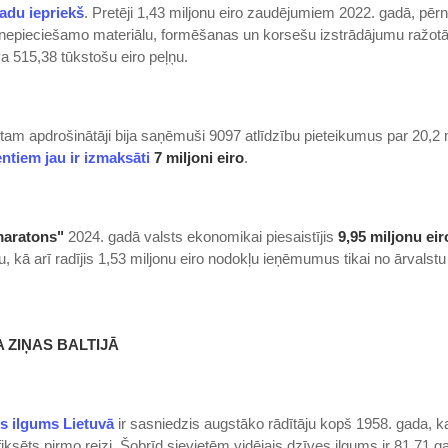
adu iepriekš
. Pretēji 1,43 miljonu eiro zaudējumiem 2022. gadā, pērn
 nepieciešamo materiālu, formēšanas un korsešu izstrādājumu ražotā
 515,38 tūkstošu eiro peļņu.
tam apdrošinātāji bija saņēmuši 9097 atlīdzību pieteikumus par 20,2 m
entiem jau ir izmaksāti
7 miljoni eiro
.
maratons"
2024. gadā valsts ekonomikai piesaistījis
9,95 miljonu eir
, kā arī radījis 1,53 miljonu eiro nodokļu ieņēmumus tikai no ārvalstu
 ZIŅAS BALTIJĀ
es ilgums Lietuvā
ir sasniedzis augstāko rādītāju kopš 1958. gada, 
iksēts pirmo reizi. Šobrīd sievietēm vidējais dzīves ilgums ir 81,71 g