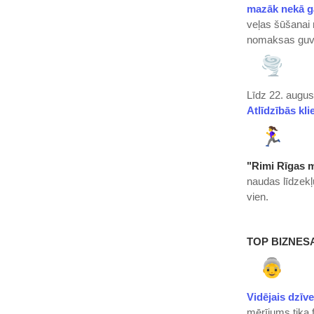
mazāk nekā g
veļas šūšanai
nomaksas guva
Līdz 22. augus
Atlīdzībās kli
"Rimi Rīgas 
naudas līdzekļu
vien.
TOP BIZNESA
Vidējais dzīv
mērījums tika f