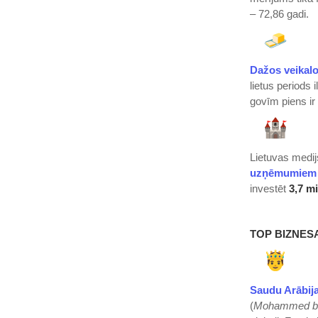
– 72,86 gadi.
Dažos veikalo
lietus periods 
govīm piens ir
Lietuvas medij
uzņēmumiem
investēt
3,7 mi
TOP BIZNES
Saudu Arābija
(
Mohammed bi