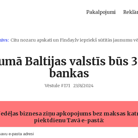
Pakalpojumi
Reklā
hīvs:
Citu nozaru apskati un Finday.lv iepriekš sūtītās jaunumu vē
umā Baltijas valstīs būs 
bankas
Vēstule #
171
23/8/2024
edēļas biznesa ziņu apkopojums bez maksas kat
piektdienu Tavā e-pastā: