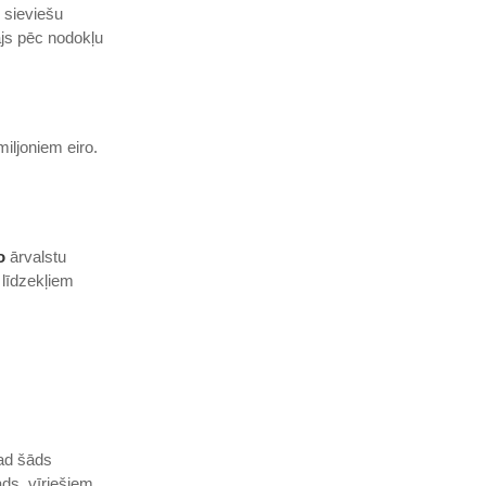
 sieviešu
js pēc nodokļu
iljoniem eiro.
o
ārvalstu
 līdzekļiem
kad šāds
ads, vīriešiem