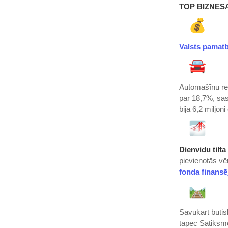
TOP BIZNESA
Valsts pamat
Automašīnu rez
par 18,7%, sa
bija 6,2 miljoni 
Dienvidu tilta
pievienotās vē
fonda finans
Savukārt būt
tāpēc Satiksme