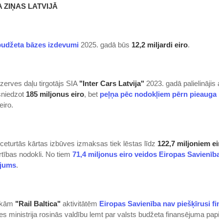
 ZIŅAS LATVIJĀ
budžeta bāzes izdevumi
2025. gadā būs
12,2 miljardi eiro
.
erves daļu tirgotājs SIA
"Inter Cars Latvija"
2023. gadā palielinājis
sniedzot
185 miljonus eiro
, bet
peļņa pēc nodokļiem pērn pieauga
eiro.
ceturtās kārtas izbūves izmaksas tiek lēstas līdz
122,7 miljoniem ei
rtības nodokli. No tiem
71,4 miljonus eiro veidos Eiropas Savienīb
ējums
.
iskām
"Rail Baltica"
aktivitātēm
Eiropas Savienība nav piešķīrusi f
s ministrija rosinās valdību lemt par valsts budžeta finansējuma pap