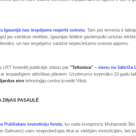
s Igaunijā nav iespējams nopirkt sviestu
. Tam par iemeslu ir laikap
ilgst jau vairākas nedēļas, Igaunijas lielākie ganāmpulki uzturas iekšt
 liesāks, un nav iespējams saražot nepieciešamo sviesta apjomu.
s LRT šonedēļ publicējis stāstu par
"
Teltonica
" – vienu no šābrīža 
ar iespaidīgiem attīstības plāniem. Uzņēmums turpmāko 10 gadu laikā
ljardus eiro
tehnoloģiju centra izveidē Viļņā.
A ZIŅAS PASAULĒ
s Publiskais investīciju fonds
, ko vada kroņprincis Muhameds Bi
n Salmans
) vairs neaprobežojas tikai ar vietējām investīcijām, bet p