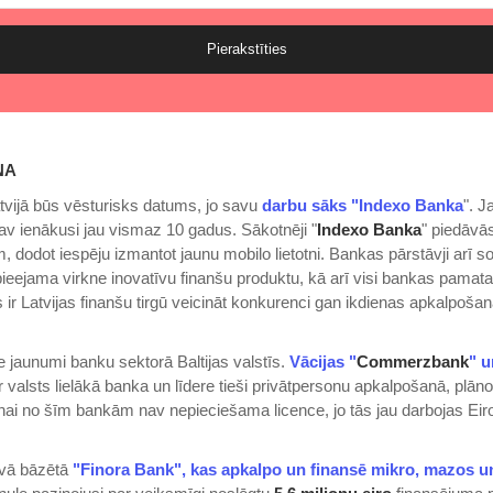
Pierakstīties
ŅA
tvijā būs vēsturisks datums, jo savu
darbu sāks "Indexo Banka
". 
nav ienākusi jau vismaz 10 gadus. Sākotnēji "
Indexo Banka
" piedāvā
 dodot iespēju izmantot jaunu mobilo lietotni. Bankas pārstāvji arī so
pieejama virkne inovatīvu finanšu produktu, kā arī visi bankas pamat
ir Latvijas finanšu tirgū veicināt konkurenci gan ikdienas apkalpošan
ie jaunumi banku sektorā Baltijas valstīs.
Vācijas "
Commerzbank
" u
ir valsts lielākā banka un līdere tieši privātpersonu apkalpošanā, plā
nai no šīm bankām nav nepieciešama licence, jo tās jau darbojas Ei
uvā bāzētā
"Finora Bank", kas apkalpo un finansē mikro, mazos u