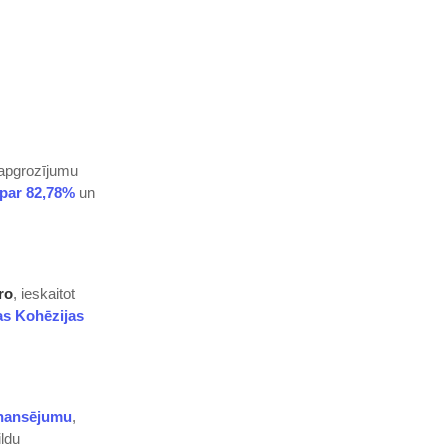
 apgrozījumu
 par 82,78%
un
ro
, ieskaitot
as Kohēzijas
inansējumu
,
ildu