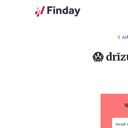
Ar
😱 drīz
N