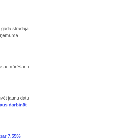
 gadā strādāja
zņēmuma
las iemūrēšanu
vēt jaunu datu
ļaus darbināt
par 7,55%