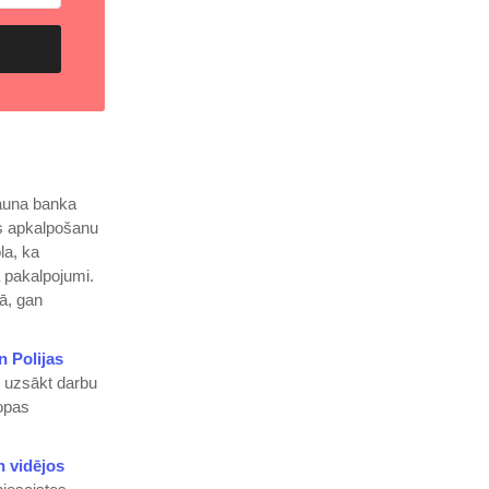
Jauna banka
s apkalpošanu
la, ka
a pakalpojumi.
ā, gan
n Polijas
no uzsākt darbu
ropas
n vidējos