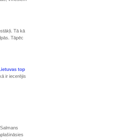
stākļi. Tā kā
elpās. Tāpēc
Lietuvas top
 ir iecerējis
n Salmans
aplašināsies