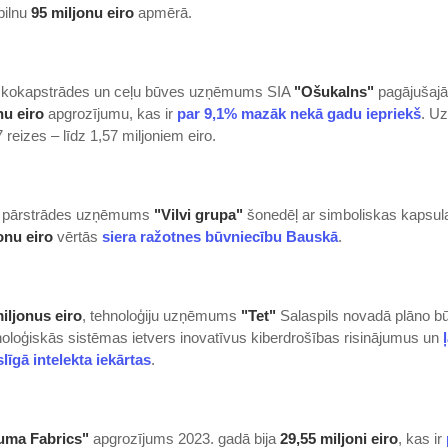
pilnu
95 miljonu eiro
apmērā.
 kokapstrādes un ceļu būves uzņēmums SIA
"Ošukalns"
pagājušajā
nu eiro
apgrozījumu, kas ir
par 9,1% mazāk nekā gadu iepriekš
. U
7 reizes – līdz 1,57 miljoniem eiro.
a pārstrādes uzņēmums
"Vilvi grupa"
šonedēļ ar simboliskas kapsu
onu eiro
vērtās
siera ražotnes būvniecību Bauskā
.
iljonus eiro
, tehnoloģiju uzņēmums
"Tet"
Salaspils novadā plāno bū
noloģiskās sistēmas ietvers inovatīvus kiberdrošības risinājumus un
līgā intelekta iekārtas
.
uma Fabrics"
apgrozījums 2023. gadā bija
29,55 miljoni eiro
, kas ir