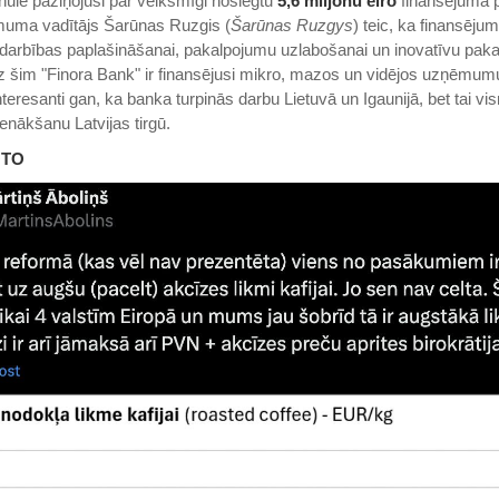
 nule paziņojusi par veiksmīgi noslēgtu
5,6 miljonu eiro
finansējuma p
uma vadītājs Šarūnas Ruzgis (
Šarūnas Ruzgys
) teic, ka finansējum
 darbības paplašināšanai, pakalpojumu uzlabošanai un inovatīvu pak
dz šim "Finora Bank" ir finansējusi mikro, mazos un vidējos uzņēmum
teresanti gan, ka banka turpinās darbu Lietuvā un Igaunijā, bet tai vi
enākšanu Latvijas tirgū.
OTO