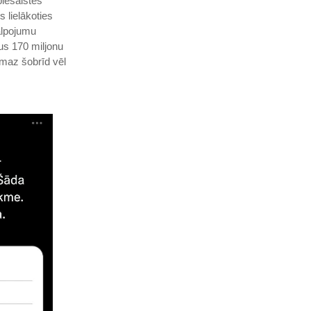
iesaistes
s lielākoties
alpojumu
us 170 miljonu
smaz šobrīd vēl