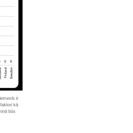
iemesls ir
faktori kā
miņā būs