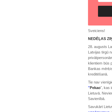
Sveiciens!
NEDĒĻAS ZI
28. augusts La
Latvijas tirgū 
privātpersonām,
klientiem būs 
Bankas mērķis 
kreditēšanā.
Tie nav vienīg
"
Pekao
", kas 
Lietuvā. Nevie
Savienībā.
Savukārt Liet