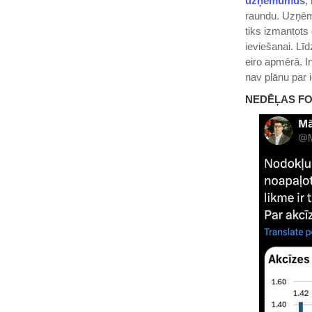
uzņēmumus
,
raundu. Uzņēm
tiks izmantots
ieviešanai. Lī
eiro apmērā. In
nav plānu par i
NEDĒĻAS F