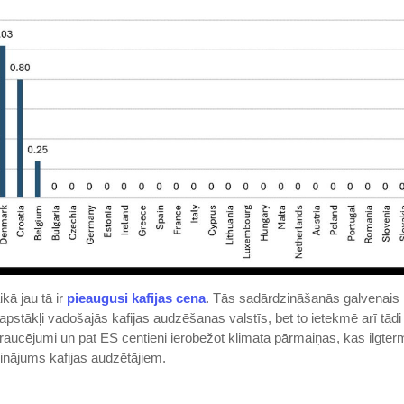
kā jau tā ir
pieaugusi kafijas cena
. Tās sadārdzināšanās galvenais 
kapstākļi vadošajās kafijas audzēšanas valstīs, bet to ietekmē arī tādi 
raucējumi un pat ES centieni ierobežot klimata pārmaiņas, kas ilgter
cinājums kafijas audzētājiem.