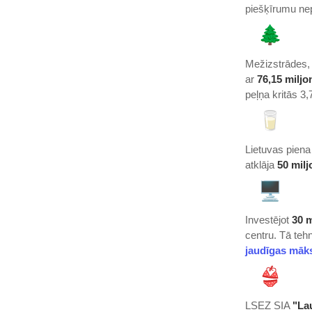
piešķīrumu ne
Mežizstrādes,
ar
76,15 miljo
peļņa kritās 3,
Lietuvas pien
atklāja
50 milj
Investējot
30 m
centru. Tā teh
jaudīgas māks
LSEZ SIA
"La