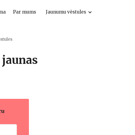
ma
Par mums
Jaunumu vēstules
stules
3 jaunas
ru