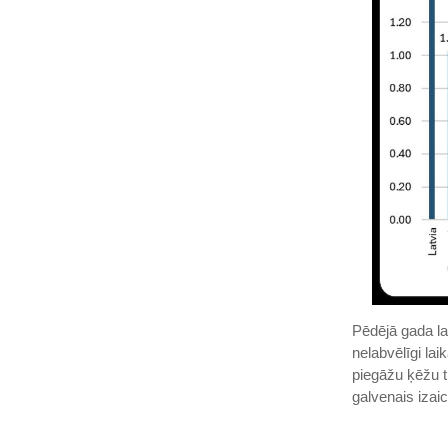
Pēdējā gada lai
nelabvēlīgi lai
piegāžu ķēžu t
galvenais izai