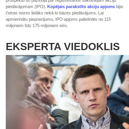
prospektu un paziņoja par reģistrēšanos sākotnējam akciju
piedāvājumam (IPO).
Kopējais parakstīto akciju apjoms
bijis
četras reizes lielāks nekā to bāzes piedāvājums. Lai
apmierinātu pieprasījumu, IPO apjoms palielināts no 115
miljoniem līdz 175 miljoniem eiro.
EKSPERTA VIEDOKLIS