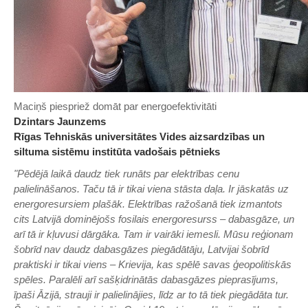
Maciņš piespriež domāt par energoefektivitāti
Dzintars Jaunzems ​
Rīgas Tehniskās universitātes Vides aizsardzības un
siltuma sistēmu institūta vadošais pētnieks
"Pēdējā laikā daudz tiek runāts par elektrības cenu
palielināšanos. Taču tā ir tikai viena stāsta daļa. Ir jāskatās uz
energoresursiem plašāk. Elektrības ražošanā tiek izmantots
cits Latvijā dominējošs fosilais energoresurss – dabasgāze, un
arī tā ir kļuvusi dārgāka. Tam ir vairāki iemesli. Mūsu reģionam
šobrīd nav daudz dabasgāzes piegādātāju, Latvijai šobrīd
praktiski ir tikai viens – Krievija, kas spēlē savas ģeopolitiskās
spēles. Paralēli arī sašķidrinātās dabasgāzes pieprasījums,
īpaši Āzijā, strauji ir palielinājies, līdz ar to tā tiek piegādāta tur.