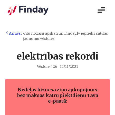
Arhīvs:
Citu nozaru apskati un Finday.lv iepriekš sūtītās
jaunumu vēstules
elektrības rekordi
Vēstule #
26
12/11/2021
Nedēļas biznesa ziņu apkopojums
bez maksas katru piektdienu Tavā
e-pastā: