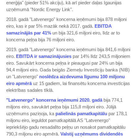
enerģija" (pieder 51% akciju), kā arī pieder daļas Igaunijas
uzņēmumā "Nordic Energy Link".
2018. gadā "Latvenergo" koncerna ieņēmumi bija 878 miljoni
eiro, kas ir par 5% mazāk nekā 2017. gadā.
EBITDA
samazinājās par 41%
un bija 321,6 miljoni eiro, līdz ar to
koncerna peļņa bija 76 miljoni eiro.
2019. gadā "Latvenergo" koncerna ieņēmumi bija 841,6 miljoni
eiro.
EBITDA ir samazinājusies
par 14% līdz 243,5 miljoniem
eiro. Savukārt koncerna peļņa ir pieaugusi par 24% un bija
94,4 miljoni eiro. Gada beigās Ziemeļu Investīciju banka (NIB)
un "Latvenergo"
noslēdza aizdevuma līgumu 100 miljonu
eiro apmērā
uz 15 gadiem, lai finansētu koncerna investīcijas
elektrības sadales tīklā.
"Latvenergo" koncerna ieņēmumi 2020. gadā
bija 774,1
miljons eiro, savukārt peļņa bija 115,8 miljoni eiro. Jūlijā
uzņēmums paziņoja, ka
palielinās pamatkapitālu
par 178,1
miljonu eiro, ieguldot pamatkapitālā AS "Latvenergo"
iepriekšējo gadu nesadalīto peļņu un nosakot pamatkapitālu
790,3 miljonu eiro apmērā.
Valstij uzņēmums dividendēs