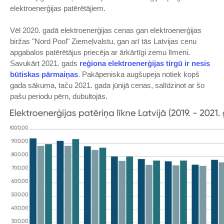
elektroenerģijas patērētājiem.
Vēl 2020. gadā elektroenerģijas cenas gan elektroenerģijas
biržas "Nord Pool" Ziemeļvalstu, gan arī tās Latvijas cenu
apgabalos patērētājus priecēja ar ārkārtīgi zemu līmeni.
Savukārt 2021. gads
reģiona elektroenerģijas tirgū ir nesis
būtiskas pārmaiņas
. Pakāpeniska augšupeja notiek kopš
gada sākuma, taču 2021. gada jūnijā cenas, salīdzinot ar šo
pašu periodu pērn, dubultojās.