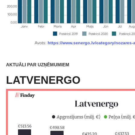
Avots:
https://www.senergo.lv/category/nozares-a
AKTUĀLI PAR UZŅĒMUMIEM
LATVENERGO