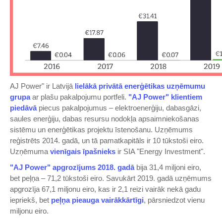
AJ Power" ir Latvijā
lielākā privātā enerģētikas uzņēmumu
grupa
ar plašu pakalpojumu portfeli.
"AJ Power" klientiem
piedāvā
piecus pakalpojumus – elektroenerģiju, dabasgāzi,
saules enerģiju, dabas resursu nodokļa apsaimniekošanas
sistēmu un enerģētikas projektu īstenošanu. Uzņēmums
reģistrēts 2014. gadā, un tā pamatkapitāls ir 10 tūkstoši eiro.
Uzņēmuma
vienīgais īpašnieks
ir SIA "Energy Investment".
"AJ Power" apgrozījums 2018. gadā
bija 31,4 miljoni eiro,
bet peļņa – 71,2 tūkstoši eiro. Savukārt 2019. gadā uzņēmums
apgrozīja 67,1 miljonu eiro, kas ir 2,1 reizi vairāk nekā gadu
iepriekš, bet
peļņa pieauga vairākkārtīgi
, pārsniedzot vienu
miljonu eiro.