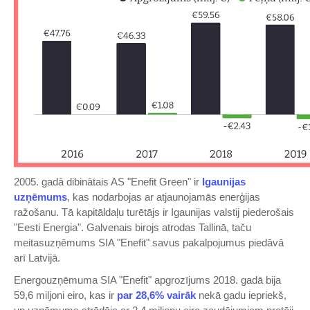
2005. gadā dibinātais AS "Enefit Green" ir
Igaunijas
uzņēmums
, kas nodarbojas ar atjaunojamās enerģijas
ražošanu. Tā kapitāldaļu turētājs ir Igaunijas valstij piederošais
"Eesti Energia". Galvenais birojs atrodas Tallinā, taču
meitasuzņēmums SIA "Enefit" savus pakalpojumus piedāvā
arī Latvijā.
Energouzņēmuma SIA "Enefit" apgrozījums 2018. gadā bija
59,6 miljoni eiro, kas ir
par 28,6% vairāk
nekā gadu iepriekš,