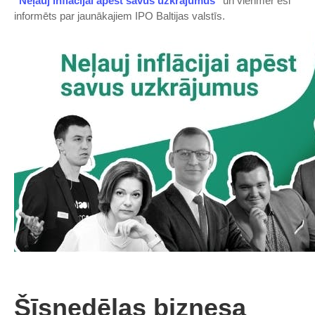
"Neļauj inflācijai apēst savus uzkrājumus"
un vienmēr esi
informēts par jaunākajiem IPO Baltijas valstīs.
Šīsnedēļas biznesa