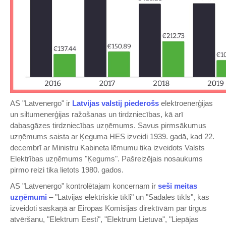
AS "Latvenergo" ir
Latvijas valstij piederošs
elektroenerģijas
un siltumenerģijas ražošanas un tirdzniecības, kā arī
dabasgāzes tirdzniecības uzņēmums. Savus pirmsākumus
uzņēmums saista ar Ķeguma HES izveidi 1939. gadā, kad 22.
decembrī ar Ministru Kabineta lēmumu tika izveidots Valsts
Elektrības uzņēmums "Ķegums". Pašreizējais nosaukums
pirmo reizi tika lietots 1980. gados.
AS "Latvenergo" kontrolētajam koncernam ir
seši meitas
uzņēmumi
– "Latvijas elektriskie tīkli" un "Sadales tīkls", kas
izveidoti saskaņā ar Eiropas Komisijas direktīvām par tirgus
atvēršanu, "Elektrum Eesti", "Elektrum Lietuva", "Liepājas