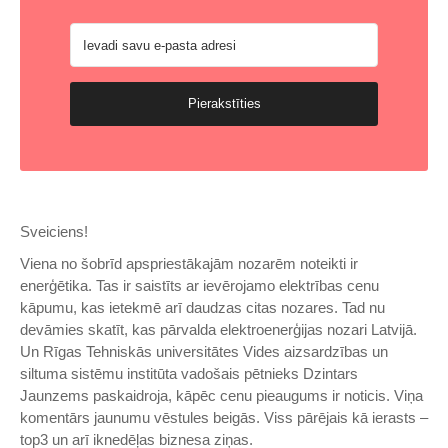
Pierakstīties
Sveiciens!
Viena no šobrīd apspriestākajām nozarēm noteikti ir
enerģētika. Tas ir saistīts ar ievērojamo elektrības cenu
kāpumu, kas ietekmē arī daudzas citas nozares. Tad nu
devāmies skatīt, kas pārvalda elektroenerģijas nozari Latvijā.
Un Rīgas Tehniskās universitātes Vides aizsardzības un
siltuma sistēmu institūta vadošais pētnieks Dzintars
Jaunzems paskaidroja, kāpēc cenu pieaugums ir noticis. Viņa
komentārs jaunumu vēstules beigās. Viss pārējais kā ierasts –
top3 un arī iknedēļas biznesa ziņas.