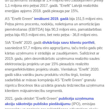
un uzņēmums strādāja ar 2,4 miljonu eiro zaudējumiem pretēji
1,1 miljona eiro peļņai 2017. gadā. "Enefit" Latvijā realizētās
enerģijas apjoms 2018. gadā pieauga par 15%.
AS "Enefit Green"
ienākumi 2019. gadā
bija 151,5 miljoni eiro.
Peļņa pirms procentu, nodokļu, nolietojuma un amortizācijas
piemērošanas (EBITDA) bija 90,3 miljoni eiro, pamatdarbības
peļņa bija 49,5 miljoni eiro, bet neto peļņa - 36,8 miljoni eiro.
SIA "Enefit" 2020. gadā
divkāršoja savu klientu portfeli
,
sasniedzot 57,7 miljonu eiro apgrozījumu, taču trešo gadu pēc
kārtas uzņēmums ir strādājis ar zaudējumiem. Salīdzinot ar
2019. gadu, pērn desmitkāršots uzņēmuma realizēto saules
elektrostaciju projektu un par 15% pieaudzis realizēto
energoefektivitātes projektu skaits. Vienlaikus "Enefit" 2020.
gadā sāka vairāku jaunu produktu virzību tirgū, tostarp
sadarbībā ar māsas kompāniju AS "Enefit Green" granulu
rūpnīcu Brocēnos tika uzsākta granulu tirdzniecība uzņēmuma
klientiem mājsaimniecību segmentā.
2021. gada oktobrī "Enefit Green"
publicēja uzņēmuma
akciju sākotnējo publisko piedāvājumu
(IPO), emisijas