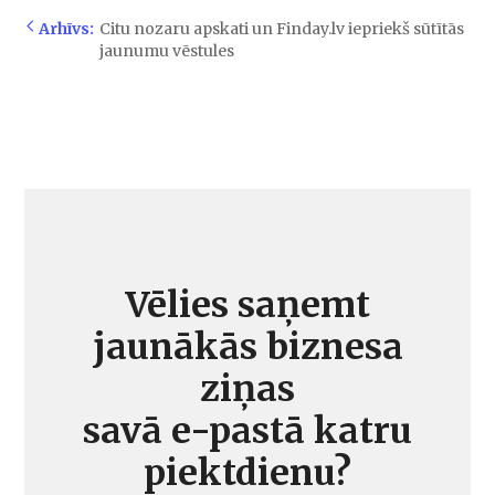
Arhīvs:
Citu nozaru apskati un Finday.lv iepriekš sūtītās
jaunumu vēstules
Vēlies saņemt
jaunākās biznesa
ziņas
savā e-pastā katru
piektdienu?