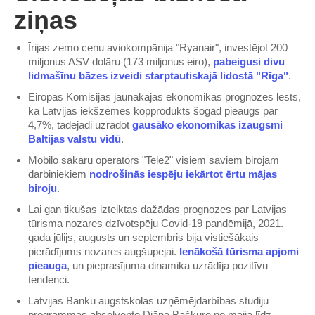
ziņas
Īrijas zemo cenu aviokompānija "Ryanair", investējot 200
miljonus ASV dolāru (173 miljonus eiro),
pabeigusi divu
lidmašīnu bāzes izveidi starptautiskajā lidostā "Rīga"
.
Eiropas Komisijas jaunākajās ekonomikas prognozēs lēsts,
ka Latvijas iekšzemes kopprodukts šogad pieaugs par
4,7%, tādējādi uzrādot
gausāko ekonomikas izaugsmi
Baltijas valstu vidū
.
Mobilo sakaru operators "Tele2" visiem saviem birojam
darbiniekiem
nodrošinās iespēju iekārtot ērtu mājas
biroju
.
Lai gan tikušas izteiktas dažādas prognozes par Latvijas
tūrisma nozares dzīvotspēju Covid-19 pandēmijā, 2021.
gada jūlijs, augusts un septembris bija vistiešākais
pierādījums nozares augšupejai.
Ienākošā tūrisma apjomi
pieauga
, un pieprasījuma dinamika uzrādīja pozitīvu
tendenci.
Latvijas Banku augstskolas uzņēmējdarbības studiju
programmas absolvente Diāna Bačkure no maija līdz