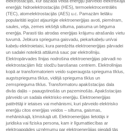
elektrostacijās, kur dažāda veida enerģiju pārveido elektriskajā
enerģijā: hidroelektrostacijās (HES), termoelektrocentrālēs
(TEC), atomelektrostacijās (AES) u.c. Pamazām lielāku
popularitāti iegūst atjaunīgie elektroenerģijas avoti, piemēram,
saules, vēja, zemes iekšējā siltuma, paisuma un bēguma
enerģija. Parasti tās atrodas enerģijas krājumu atrašanās vietu
tuvumā. Jebkura sprieguma gaisvadu, piekarkabeļu un/vai
kabeļu elektroietaisi, kura paredzēta elektroenerģijas pārvadei
un sadalei noteiktā attālumā sauc par elektrolīniju.
Elektropārvades līnijas nodrošina elektroenerģijas pārvadi no
elektrostacijām līdz slodžu barošanas centriem. Elektrolīnijas
kopā ar transformatoriem veido superaugsta sprieguma tīklus,
augstsprieguma tīklus, vidējā sprieguma tīklus un
zemsprieguma tīklus. Transformatoru apakšstacijas dala
divās daļās – paaugstinošās un pazeminošās. Apakšstacijas
pārveido un sadala elektrisko enerģiju. Elektroenerģijas
patērētāji ir ietaises vai mehānismi, kuri pārveido elektrisko
enerģiju citos enerģijas veidos – siltuma, gaismas,
mehāniskajā, ķīmiskajā utt. Elektroenerģijas lietotājs ir
juridiska vai fiziska persona, kam ir līgumattiecības ar
elektroapgādes uzņēmumu par elektroenerģijas piegādi tās