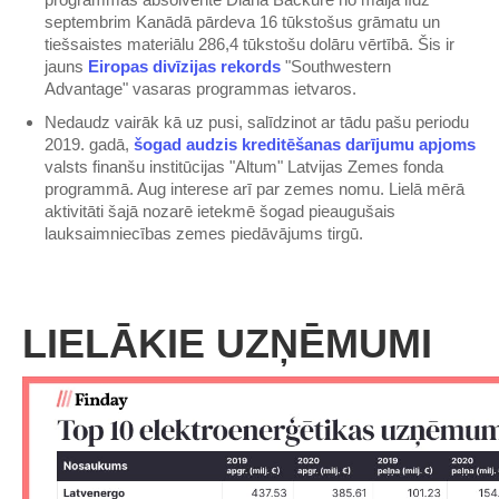
septembrim Kanādā pārdeva 16 tūkstošus grāmatu un
tiešsaistes materiālu 286,4 tūkstošu dolāru vērtībā. Šis ir
jauns
Eiropas divīzijas rekords
"Southwestern
Advantage" vasaras programmas ietvaros.
Nedaudz vairāk kā uz pusi, salīdzinot ar tādu pašu periodu
2019. gadā,
šogad audzis kreditēšanas darījumu apjoms
valsts finanšu institūcijas "Altum" Latvijas Zemes fonda
programmā. Aug interese arī par zemes nomu. Lielā mērā
aktivitāti šajā nozarē ietekmē šogad pieaugušais
lauksaimniecības zemes piedāvājums tirgū.
LIELĀKIE UZŅĒMUMI