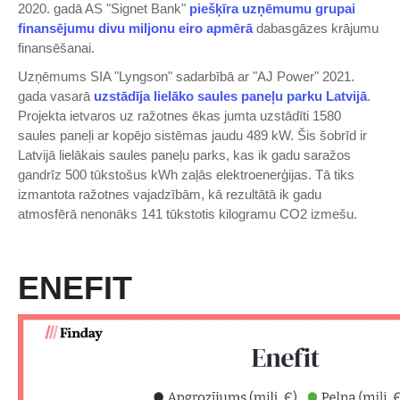
2020. gadā AS "Signet Bank"
piešķīra uzņēmumu grupai
finansējumu divu miljonu eiro apmērā
dabasgāzes krājumu
finansēšanai.
Uzņēmums SIA "Lyngson" sadarbībā ar "AJ Power" 2021.
gada vasarā
uzstādīja lielāko saules paneļu parku Latvijā
.
Projekta ietvaros uz ražotnes ēkas jumta uzstādīti 1580
saules paneļi ar kopējo sistēmas jaudu 489 kW. Šis šobrīd ir
Latvijā lielākais saules paneļu parks, kas ik gadu saražos
gandrīz 500 tūkstošus kWh zaļās elektroenerģijas. Tā tiks
izmantota ražotnes vajadzībām, kā rezultātā ik gadu
atmosfērā nenonāks 141 tūkstotis kilogramu CO2 izmešu.
ENEFIT