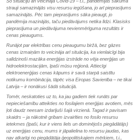
Šo situāciju arī veicināja Covid-19 – t.i., pandēmijas sākumā
strauji samazinājās visu resursu iegūšana, jo arī pieprasījums
samazinājās. Pēc tam pieprasījums sāka pieaugt, jo
pandēmija mazinājās, taču piedāvājums netika līdzi. Klasisks
pieprasījuma un piedāvājuma nevienmērīguma rezultāts ir
cenas pieaugums.
Runājot par elektrības cenu pieaugumu biržā, bez gāzes
cenas izmaiņām to veicināja arī situācija, ka vienlaicīgi bija
salīdzinoši mazāka enerģijas izstrāde no vēja enerģijas un
hidroelektrostacijām, īpaši mūsu reģionā. Attiecīgi
elektroenerģijas cenas kāpums ir savā starpā saistītu
notikumu kombinācija, tāpēc visa Eiropas Savienība – ne tikai
Latvija – ir nonākusi šādā situācijā.
Tomēr, neskatoties uz to, ka jau gadiem tiek runāts par
nepieciešamību atteikties no fosilajiem enerģijas avotiem, mēs
ļoti daudz neesam izdarījuši šajā virzienā. Tagad ir pavisam
skaidrs – ja nākotnē gribam izvairīties no fosilo resursu
ietekmes (īpaši, kur ir viens liels un dominējošs piegādātājs)
uz enerģijas cenu, mums ir jāpalielina to resursu jaudas, kas
nav atkarīgi no piegādātāja ģeopolitiskajiem mērķiem, t.i.,