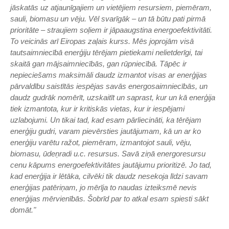
jāskatās uz atjaunīgajiem un vietējiem resursiem, piemēram,
sauli, biomasu un vēju. Vēl svarīgāk – un tā būtu pati pirmā
prioritāte – straujiem soļiem ir jāpaaugstina energoefektivitāti.
To veicinās arī Eiropas zaļais kurss. Mēs joprojām visā
tautsaimniecībā enerģiju tērējam pietiekami nelietderīgi, tai
skaitā gan mājsaimniecībās, gan rūpniecībā. Tāpēc ir
nepieciešams maksimāli daudz izmantot visas ar enerģijas
pārvaldību saistītās iespējas savās energosaimniecībās, un
daudz gudrāk nomērīt, uzskaitīt un saprast, kur un kā enerģija
tiek izmantota, kur ir kritiskās vietas, kur ir iespējami
uzlabojumi. Un tikai tad, kad esam pārliecināti, ka tērējam
enerģiju gudri, varam pievērsties jautājumam, kā un ar ko
enerģiju varētu ražot, piemēram, izmantojot sauli, vēju,
biomasu, ūdeņradi u.c. resursus. Savā ziņā energoresursu
cenu kāpums energoefektivitātes jautājumu prioritizē. Jo tad,
kad enerģija ir lētāka, cilvēki tik daudz nesekoja līdzi savam
enerģijas patēriņam, jo mērīja to naudas izteiksmē nevis
enerģijas mērvienībās. Šobrīd par to atkal esam spiesti sākt
domāt."