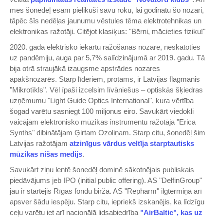
mēs šonedēļ esam pielikuši savu roku, lai godinātu šo nozari,
tāpēc šīs nedēļas jaunumu vēstules tēma elektrotehnikas un
elektronikas ražotāji. Citējot klasiķus: "Bērni, mācieties fiziku!"
2020. gadā elektrisko iekārtu ražošanas nozare, neskatoties
uz pandēmiju, auga par 5,7% salīdzinājumā ar 2019. gadu. Tā
bija otrā straujākā izaugsme apstrādes nozares
apakšnozarēs. Starp līderiem, protams, ir Latvijas flagmanis
"Mikrotīkls". Vēl īpaši izcelsim līvāniešus – optiskās šķiedras
uzņēmumu "Light Guide Optics International", kura vērtība
šogad varētu sasniegt 100 miljonus eiro. Savukārt viedokli
vaicājām elektronisko mūzikas instrumentu ražotāja "Erica
Synths" dibinātājam Ģirtam Ozoliņam. Starp citu, šonedēļ šim
Latvijas ražotājam
atzinīgus vārdus veltīja starptautisks
mūzikas nišas medijs
.
Savukārt ziņu lentē šonedēļ dominē sākotnējais publiskais
piedāvājums jeb IPO (initial public offering). AS "DelfinGroup"
jau ir startējis Rīgas fondu biržā. AS "Repharm" ilgtermiņā arī
apsver šādu iespēju. Starp citu, iepriekš izskanējis, ka līdzīgu
ceļu varētu iet arī nacionālā lidsabiedrība
"AirBaltic", kas uz