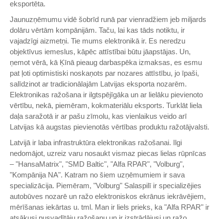
eksportēta.
Jaunuzņēmumu vidē šobrīd runā par vienradžiem jeb miljards
dolāru vērtām kompānijām. Taču, lai kas tāds notiktu, ir
vajadzīgi aizmetņi. Tie mums elektronikā ir. Es neredzu
objektīvus iemeslus, kāpēc attīstībai būtu jāapstājas. Un,
ņemot vērā, kā Ķīnā pieaug darbaspēka izmaksas, es esmu
pat ļoti optimistiski noskaņots par nozares attīstību, jo īpaši,
salīdzinot ar tradicionālajām Latvijas eksporta nozarēm.
Elektronikas ražošana ir ilgtspējīgāka un ar lielāku pievienoto
vērtību, nekā, piemēram, kokmateriālu eksports. Turklāt liela
daļa saražotā ir ar pašu zīmolu, kas vienlaikus veido arī
Latvijas kā augstas pievienotās vērtības produktu ražotājvalsti.
Latvijā ir laba infrastruktūra elektronikas ražošanai. Ilgi
nedomājot, uzreiz varu nosaukt vismaz piecas lielas rūpnīcas
– "HansaMatrix", "SMD Baltic", "Alfa RPAR", "Volburg",
"Kompānija NA". Katram no šiem uzņēmumiem ir sava
specializācija. Piemēram, "Volburg" Salaspilī ir specializējies
autobūves nozarē un ražo elektroniskos ekrānus iekrāvējiem,
mērīšanas iekārtas u. tml. Man ir liels prieks, ka "Alfa RPAR" ir
atsākusi pusvadītāju ražošanu un ir izstrādājusi un ražo