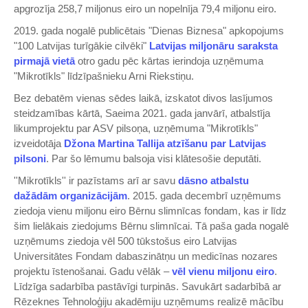
apgrozīja 258,7 miljonus eiro un nopelnīja 79,4 miljonu eiro.
2019. gada nogalē publicētais "Dienas Biznesa" apkopojums
"100 Latvijas turīgākie cilvēki"
Latvijas miljonāru saraksta
pirmajā vietā
otro gadu pēc kārtas ierindoja uzņēmuma
"Mikrotīkls" līdzīpašnieku Arni Riekstiņu.
Bez debatēm vienas sēdes laikā, izskatot divos lasījumos
steidzamības kārtā, Saeima 2021. gada janvārī, atbalstīja
likumprojektu par ASV pilsoņa, uzņēmuma "Mikrotīkls"
izveidotāja
Džona Martina Tallija atzīšanu par Latvijas
pilsoni
. Par šo lēmumu balsoja visi klātesošie deputāti.
''Mikrotīkls'' ir pazīstams arī ar savu
dāsno atbalstu
dažādām organizācijām
. 2015. gada decembrī uzņēmums
ziedoja vienu miljonu eiro Bērnu slimnīcas fondam, kas ir līdz
šim lielākais ziedojums Bērnu slimnīcai. Tā paša gada nogalē
uzņēmums ziedoja vēl 500 tūkstošus eiro Latvijas
Universitātes Fondam dabaszinātņu un medicīnas nozares
projektu īstenošanai. Gadu vēlāk –
vēl vienu miljonu eiro
.
Līdzīga sadarbība pastāvīgi turpinās. Savukārt sadarbībā ar
Rēzeknes Tehnoloģiju akadēmiju uzņēmums realizē mācību