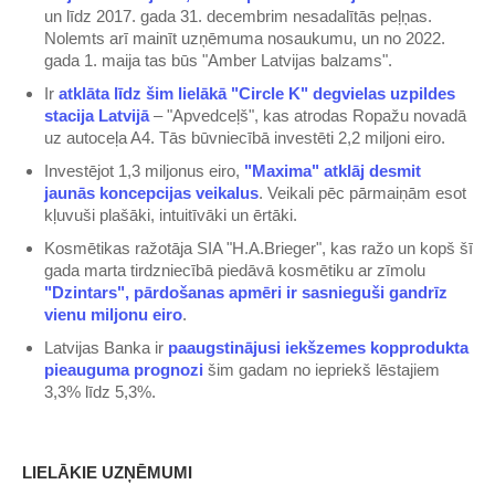
un līdz 2017. gada 31. decembrim nesadalītās peļņas.
Nolemts arī mainīt uzņēmuma nosaukumu, un no 2022.
gada 1. maija tas būs "Amber Latvijas balzams".
Ir
atklāta līdz šim lielākā "Circle K" degvielas uzpildes
stacija Latvijā
– "Apvedceļš", kas atrodas Ropažu novadā
uz autoceļa A4. Tās būvniecībā investēti 2,2 miljoni eiro.
Investējot 1,3 miljonus eiro,
"Maxima" atklāj desmit
jaunās koncepcijas veikalus
. Veikali pēc pārmaiņām esot
kļuvuši plašāki, intuitīvāki un ērtāki.
Kosmētikas ražotāja SIA "H.A.Brieger", kas ražo un kopš šī
gada marta tirdzniecībā piedāvā kosmētiku ar zīmolu
"Dzintars", pārdošanas apmēri ir sasnieguši gandrīz
vienu miljonu eiro
.
Latvijas Banka ir
paaugstinājusi iekšzemes kopprodukta
pieauguma prognozi
šim gadam no iepriekš lēstajiem
3,3% līdz 5,3%.
LIELĀKIE UZŅĒMUMI