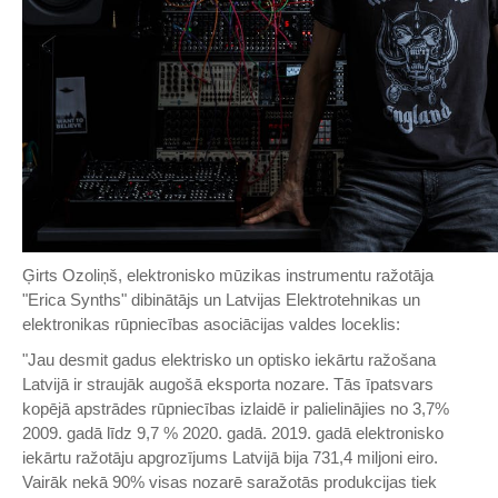
Ģirts Ozoliņš, elektronisko mūzikas instrumentu ražotāja
"Erica Synths" dibinātājs un Latvijas Elektrotehnikas un
elektronikas rūpniecības asociācijas valdes loceklis:
"Jau desmit gadus elektrisko un optisko iekārtu ražošana
Latvijā ir straujāk augošā eksporta nozare. Tās īpatsvars
kopējā apstrādes rūpniecības izlaidē ir palielinājies no 3,7%
2009. gadā līdz 9,7 % 2020. gadā. 2019. gadā elektronisko
iekārtu ražotāju apgrozījums Latvijā bija 731,4 miljoni eiro.
Vairāk nekā 90% visas nozarē saražotās produkcijas tiek