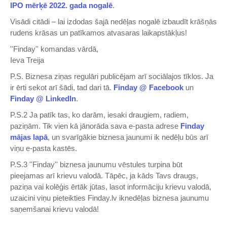
IPO mērķē 2022. gada nogalē
.
Visādi citādi – lai izdodas šajā nedēļas nogalē izbaudīt krāšņās
rudens krāsas un patīkamos atvasaras laikapstākļus!
''Finday'' komandas vārdā,
Ieva Treija
P.S. Biznesa ziņas regulāri publicējam arī sociālajos tīklos. Ja
ir ērti sekot arī šādi, tad dari tā.
Finday @ Facebook
un
Finday @ LinkedIn
.
P.S.2 Ja patīk tas, ko darām, iesaki draugiem, radiem,
paziņām. Tik vien kā jānorāda sava e-pasta adrese
Finday
mājas lapā
, un svarīgākie biznesa jaunumi ik nedēļu būs arī
viņu e-pasta kastēs.
P.S.3 ''Finday'' biznesa jaunumu vēstules turpina būt
pieejamas arī krievu valodā. Tāpēc, ja kāds Tavs draugs,
paziņa vai kolēģis ērtāk jūtas, lasot informāciju krievu valodā,
uzaicini viņu pieteikties Finday.lv iknedēļas biznesa jaunumu
saņemšanai krievu valodā!