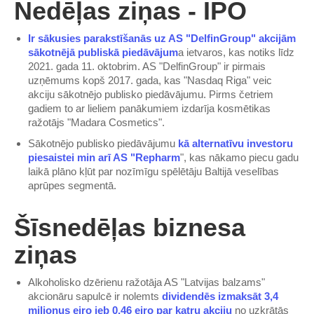
Nedēļas ziņas - IPO
Ir sākusies parakstīšanās uz AS "DelfinGroup" akcijām
sākotnējā publiskā piedāvājum
a ietvaros, kas notiks līdz
2021. gada 11. oktobrim. AS "DelfinGroup" ir pirmais
uzņēmums kopš 2017. gada, kas "Nasdaq Riga" veic
akciju sākotnējo publisko piedāvājumu. Pirms četriem
gadiem to ar lieliem panākumiem izdarīja kosmētikas
ražotājs "Madara Cosmetics".
Sākotnējo publisko piedāvājumu
kā alternatīvu investoru
piesaistei min arī AS "Repharm
", kas nākamo piecu gadu
laikā plāno kļūt par nozīmīgu spēlētāju Baltijā veselības
aprūpes segmentā.
Šīsnedēļas biznesa
ziņas
Alkoholisko dzērienu ražotāja AS "Latvijas balzams"
akcionāru sapulcē ir nolemts
dividendēs izmaksāt 3,4
miljonus eiro jeb 0,46 eiro par katru akciju
no uzkrātās