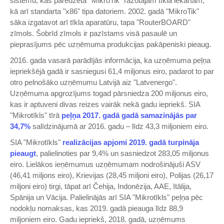
sistēmu, kas paredzēta ''MikroTik" ražotajām tīkla iekārtām,
kā arī standarta "x86" tipa datoriem. 2002. gadā "MikroTik"
sāka izgatavot arī tīkla aparatūru, tapa "RouterBOARD"
zīmols. Šobrīd zīmols ir pazīstams visā pasaulē un
pieprasījums pēc uzņēmuma produkcijas pakāpeniski pieaug.
2016. gada vasarā parādījās informācija, ka uzņēmuma peļņa
iepriekšējā gadā ir sasniegusi 61,4 miljonus eiro, padarot to par
otro pelnošāko uzņēmumu Latvijā aiz "Latvenergo".
Uzņēmuma apgrozījums togad pārsniedza 200 miljonus eiro,
kas ir aptuveni divas reizes vairāk nekā gadu iepriekš. SIA
"Mikrotīkls" tīrā
peļņa 2017. gadā gadā samazinājās par
34,7%
salīdzinājumā ar 2016. gadu – līdz 43,3 miljoniem eiro.
SIA "Mikrotīkls"
realizācijas apjomi 2019. gadā turpināja
pieaugt
, palielinoties par 9,4% un sasniedzot 283,05 miljonus
eiro. Lielākos ieņēmumus uzņēmumam nodrošinājuši ASV
(46,41 miljons eiro), Krievijas (28,45 miljoni eiro), Polijas (26,17
miljoni eiro) tirgi, tāpat arī Čehija, Indonēzija, AAE, Itālija,
Spānija un Vācija. Palielinājās arī SIA "Mikrotīkls" peļņa pēc
nodokļu nomaksas, kas 2019. gadā pieauga līdz 88,9
miljoniem eiro. Gadu iepriekš, 2018. gadā, uzņēmums