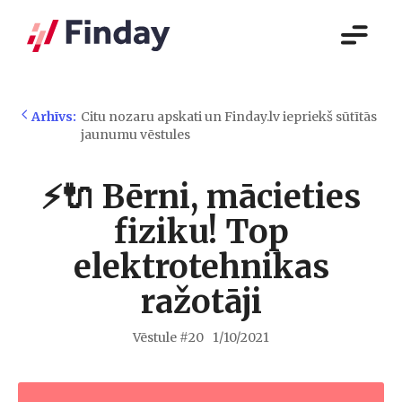
Arhīvs:
Citu nozaru apskati un Finday.lv iepriekš sūtītās
jaunumu vēstules
⚡🔌 Bērni, mācieties
fiziku! Top
elektrotehnikas
ražotāji
Vēstule #
20
1/10/2021