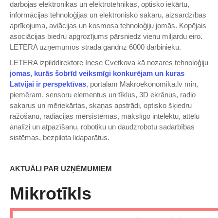
darbojas elektronikas un elektrotehnikas, optisko iekārtu,
informācijas tehnoloģijas un elektronisko sakaru, aizsardzības
aprīkojuma, aviācijas un kosmosa tehnoloģiju jomās. Kopējais
asociācijas biedru apgrozījums pārsniedz vienu miljardu eiro.
LETERA uzņēmumos strādā gandrīz 6000 darbinieku.
LETERA izpilddirektore Inese Cvetkova kā nozares tehnoloģiju
jomas, kurās šobrīd veiksmīgi konkurējam un kuras
Latvijai ir perspektīvas
, portālam Makroekonomika.lv min,
piemēram, sensoru elementus un tīklus, 3D ekrānus, radio
sakarus un mēriekārtas, skaņas apstrādi, optisko šķiedru
ražošanu, radiācijas mērsistēmas, mākslīgo intelektu, attēlu
analīzi un atpazīšanu, robotiku un daudzrobotu sadarbības
sistēmas, bezpilota lidaparātus.
AKTUĀLI PAR UZŅĒMUMIEM
Mikrotīkls