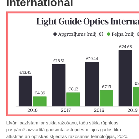
International
Līvāni pazīstami ar stikla ražošanu, taču stikla rūpnīcas
paspārnē aizvadītā gadsimta astoņdesmitajos gados tika
attīstītas arī optiskās šķiedras ražošanas tehnoloģijas, 2020.