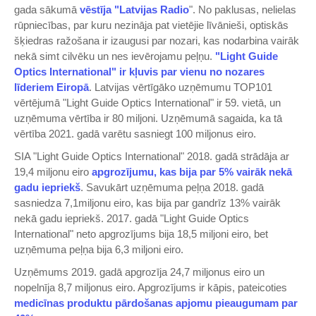
gada sākumā
vēstīja "Latvijas Radio
". No paklusas, nelielas
rūpniecības, par kuru nezināja pat vietējie līvānieši, optiskās
šķiedras ražošana ir izaugusi par nozari, kas nodarbina vairāk
nekā simt cilvēku un nes ievērojamu peļņu.
"Light Guide
Optics International" ir kļuvis par vienu no nozares
līderiem Eiropā
. Latvijas vērtīgāko uzņēmumu TOP101
vērtējumā "Light Guide Optics International" ir 59. vietā, un
uzņēmuma vērtība ir 80 miljoni. Uzņēmumā sagaida, ka tā
vērtība 2021. gadā varētu sasniegt 100 miljonus eiro.
SIA "Light Guide Optics International" 2018. gadā strādāja ar
19,4 miljonu eiro
apgrozījumu, kas bija par 5% vairāk nekā
gadu iepriekš
. Savukārt uzņēmuma peļņa 2018. gadā
sasniedza 7,1miljonu eiro, kas bija par gandrīz 13% vairāk
nekā gadu iepriekš. 2017. gadā "Light Guide Optics
International" neto apgrozījums bija 18,5 miljoni eiro, bet
uzņēmuma peļņa bija 6,3 miljoni eiro.
Uzņēmums 2019. gadā apgrozīja 24,7 miljonus eiro un
nopelnīja 8,7 miljonus eiro. Apgrozījums ir kāpis, pateicoties
medicīnas produktu pārdošanas apjomu pieaugumam par