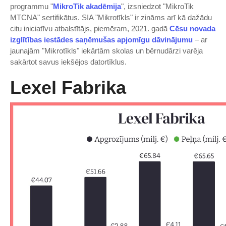
programmu "
MikroTik akadēmija
", izsniedzot "MikroTik
MTCNA" sertifikātus. SIA "Mikrotīkls" ir zināms arī kā dažādu
citu iniciatīvu atbalstītājs, piemēram, 2021. gadā
Cēsu novada
izglītības iestādes saņēmušas apjomīgu dāvinājumu
– ar
jaunajām "Mikrotīkls" iekārtām skolas un bērnudārzi varēja
sakārtot savus iekšējos datortīklus.
Lexel Fabrika