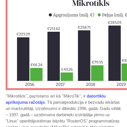
''Mikrotīkls'', pazīstams arī kā ''MikroTik'', ir
datortīklu
aprīkojuma ražotājs
. Tā pamatprodukcija ir bezvadu iekārtas
un maršrutētāji. Uzņēmums ir dibināts 1996. gadā. Gadu vēlāk
– 1997. gadā – uzņēmuma darbinieki izstrādāja pirmo uz
"Linux" operētājsistēmas bāzētu "RouterOS" programmatūras