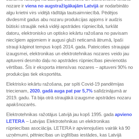
nozare ir
viena no augstražīgākajām Latvijā
ar nodarbināto
algu krietni virs vidējā rādītāja tautsaimniecībā. Pēdējos
divdesmit gadus abu nozaru produkcijas apjoms ir audzis
būtiski straujāk nekā vidēji apstrādes rūpniecībā, turklāt
datoru, elektronisko un optisko iekārtu ražošana no pavisam
niecīgiem apjomiem ir augusi gluži neticamā ātrumā, īpaši
strauji kāpinot tempus kopš 2014. gada. Pateicoties straujajai
izaugsmei, elektronikas un elektrotehnikas nozares veido jau
aptuveni desmito daļu no apstrādes rūpniecības pievienotās
vērtības. Šīs ir eksporta intensīvas nozares – aptuveni 90% no
produkcijas tiek eksportēta.
Elektrisko iekārtu ražošana, par spīti Covid-19 pandēmijas
triecienam,
2020. gadā auga pat par 5,7%
salīdzinājumā ar
2019. gadu. Tā bija otrā straujākā izaugsme apstrādes nozaru
apakšnozarēs.
Elektrotehnikas ražotājus Latvijā jau kopš 1995. gada
apvieno
LETERA
– Latvijas Elektrotehnikas un elektronikas
rūpniecības asociācija. LETERA ir apvienojušies vairāk kā 90
uzņēmumi, pētniecības un izglītības iestādes, kas Latvijā