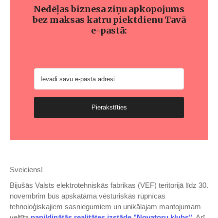
Nedēļas biznesa ziņu apkopojums
bez maksas katru piektdienu Tavā
e-pastā:
Pierakstīties
Sveiciens!
Bijušās Valsts elektrotehniskās fabrikas (VEF) teritorijā līdz 30.
novembrim būs apskatāma vēsturiskās rūpnīcas
tehnoloģiskajiem sasniegumiem un unikālajam mantojumam
veltīta
papildinātās realitātes izstāde "Novatoru klubs"
. Arī