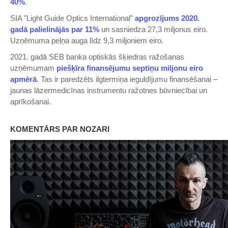
40%
.
SIA "Light Guide Optics International"
apgrozījums 2020.
gadā palielinājās par 11%
un sasniedza 27,3 miljonus eiro.
Uzņēmuma peļņa auga līdz 9,3 miljoniem eiro.
2021. gadā SEB banka optiskās šķiedras ražošanas
uzņēmumam
piešķīra finansējumu septiņu miljonu eiro
apmērā
. Tas ir paredzēts ilgtermiņa ieguldījumu finansēšanai –
jaunas lāzermedicīnas instrumentu ražotnes būvniecībai un
aprīkošanai.
KOMENTĀRS PAR NOZARI