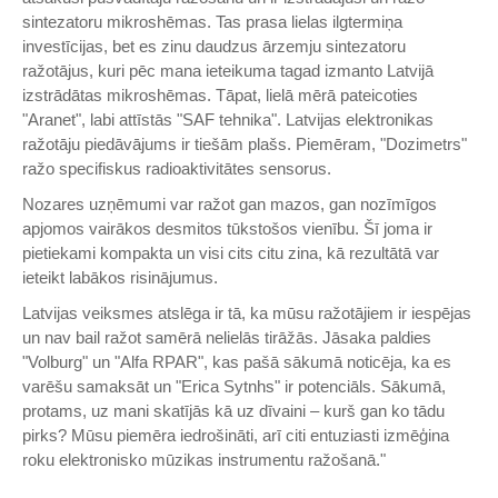
sintezatoru mikroshēmas. Tas prasa lielas ilgtermiņa
investīcijas, bet es zinu daudzus ārzemju sintezatoru
ražotājus, kuri pēc mana ieteikuma tagad izmanto Latvijā
izstrādātas mikroshēmas. Tāpat, lielā mērā pateicoties
"Aranet", labi attīstās "SAF tehnika". Latvijas elektronikas
ražotāju piedāvājums ir tiešām plašs. Piemēram, "Dozimetrs"
ražo specifiskus radioaktivitātes sensorus.
Nozares uzņēmumi var ražot gan mazos, gan nozīmīgos
apjomos vairākos desmitos tūkstošos vienību. Šī joma ir
pietiekami kompakta un visi cits citu zina, kā rezultātā var
ieteikt labākos risinājumus.
Latvijas veiksmes atslēga ir tā, ka mūsu ražotājiem ir iespējas
un nav bail ražot samērā nelielās tirāžās. Jāsaka paldies
"Volburg" un "Alfa RPAR", kas pašā sākumā noticēja, ka es
varēšu samaksāt un "Erica Sytnhs" ir potenciāls. Sākumā,
protams, uz mani skatījās kā uz dīvaini – kurš gan ko tādu
pirks? Mūsu piemēra iedrošināti, arī citi entuziasti izmēģina
roku elektronisko mūzikas instrumentu ražošanā."