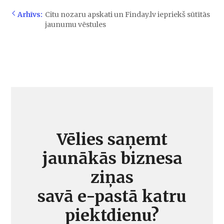
Arhīvs:
Citu nozaru apskati un Finday.lv iepriekš sūtītās
jaunumu vēstules
Vēlies saņemt
jaunākās biznesa
ziņas
savā e-pastā katru
piektdienu?