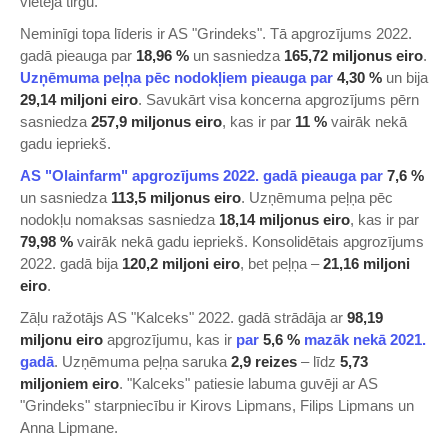
vietējā tirgū.
Neminīgi topa līderis ir AS "Grindeks". Tā apgrozījums 2022.
gadā pieauga par
18,96 %
un sasniedza
165,72 miljonus eiro
.
​Uzņēmuma peļņa pēc nodokļiem pieauga par
4,30 %
un bija
29,14 miljoni eiro
. Savukārt visa koncerna apgrozījums pērn
sasniedza
257,9 miljonus eiro
, kas ir par
11 %
vairāk nekā
gadu iepriekš.
​AS "Olainfarm" apgrozījums 2022. gadā pieauga par
7,6 %
un sasniedza
113,5 miljonus eiro
. Uzņēmuma peļņa pēc
nodokļu nomaksas sasniedza
18,14 miljonus eiro
, kas ir par
79,98 %
vairāk nekā gadu iepriekš. Konsolidētais apgrozījums
2022. gadā bija
120,2 miljoni eiro
, bet peļņa –
21,16 miljoni
eiro
.
Zāļu ražotājs AS "Kalceks" 2022. gadā strādāja ar
98,19
miljonu eiro
apgrozījumu, kas ir
​par
5,6 %
mazāk nekā 2021.
gadā​
. Uzņēmuma peļņa saruka
2,9 reizes
– līdz
5,73
miljoniem eiro
. "Kalceks" patiesie labuma guvēji ar AS
"Grindeks" starpniecību ir Kirovs Lipmans, Filips Lipmans un
Anna Lipmane.