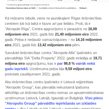
Kā redzams tabulā, viens no jaunākajiem Rīgas tirdzniecības
centriem ļoti īsā laikā ir kļuvis arī par lielāko. Proti, tā ir
"Akropole Rīga". Centra apgrozījums ir pieaudzis no
16,09
miljoniem eiro
2021. gadā līdz
21,40 miljoniem eiro
2022.
gadā. Peļņa ir nedaudz samazinājusies – no
14,16 miljoniem
eiro
2021. gadā līdz
13,42 miljoniem eiro
pērn.
Savukārt tirdzniecības centra "Akropole Alfa" īpašnieks un
pārvaldītājs SIA "Delta Property" 2022. gadā strādāja ar
19,71
miljona eiro
apgrozījumu, kas ir
​par
98,8 %
vairāk nekā
gadu iepriekš​
. Uzņēmuma peļņa bija
9,59 miljoni eiro
pretstatā zaudējumiem 2021. gadā.
Abu tirdzniecības centru īpašnieks ir Lietuvā reģistrētais
"Akropolis Group", kas pārvalda nekustamā īpašuma
attīstītāju un tirdzniecības centru nomas un apsaimniekošanas
uzņēmumus Lietuvā, Latvijā, Igaunijā un Bulgārijā.
​Visu piecu
"Akropolis Group" pārvaldīto iepirkšanās un izklaides
centru​
– divu Latvijā un trīs Lietuvā – nomnieku apgrozījums