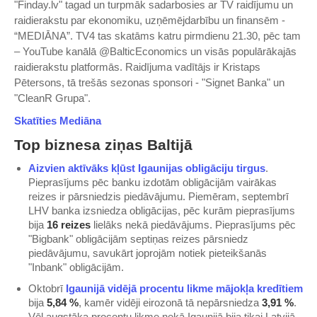
"Finday.lv" tagad un turpmāk sadarbosies ar TV raidījumu un
raidierakstu par ekonomiku, uzņēmējdarbību un finansēm -
“MEDIĀNA”. TV4 tas skatāms katru pirmdienu 21.30, pēc tam
– YouTube kanālā @BalticEconomics un visās populārākajās
raidierakstu platformās. Raidījuma vadītājs ir Kristaps
Pētersons, tā trešās sezonas sponsori - "Signet Banka" un
"CleanR Grupa".
Skatīties Mediāna
Top biznesa ziņas Baltijā
​Aizvien aktīvāks kļūst Igaunijas obligāciju tirgus​
.
Pieprasījums pēc banku izdotām obligācijām vairākas
reizes ir pārsniedzis piedāvājumu. Piemēram, septembrī
LHV banka izsniedza obligācijas, pēc kurām pieprasījums
bija
16 reizes
lielāks nekā piedāvājums. Pieprasījums pēc
"Bigbank" obligācijām septiņas reizes pārsniedz
piedāvājumu, savukārt joprojām notiek pieteikšanās
"Inbank" obligācijām.
Oktobrī
​Igaunijā vidējā procentu likme mājokļa kredītiem​
bija
5,84 %
, kamēr vidēji eirozonā tā nepārsniedza
3,91 %
.
Vēl augstāka procentu likme nekā Igaunijā bija tikai Latvijā