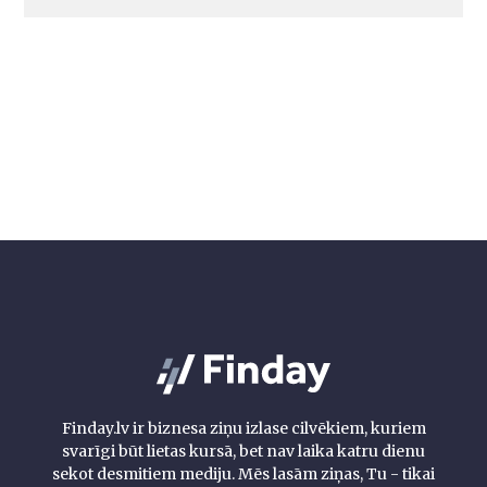
Finday.lv ir biznesa ziņu izlase cilvēkiem, kuriem
svarīgi būt lietas kursā, bet nav laika katru dienu
sekot desmitiem mediju. Mēs lasām ziņas, Tu - tikai