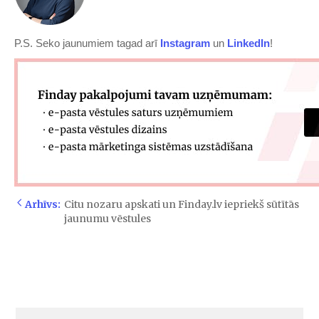
P.S. Seko jaunumiem tagad arī
​Instagram​
un
​LinkedIn​
!
Arhīvs:
Citu nozaru apskati un Finday.lv iepriekš sūtītās
jaunumu vēstules