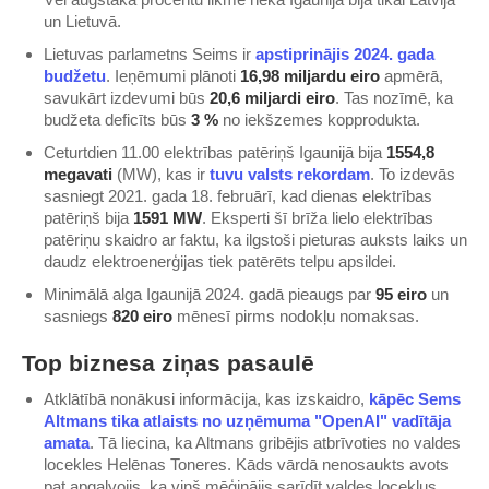
un Lietuvā.
Lietuvas parlametns Seims ir
​apstiprinājis 2024. gada
budžetu​
. Ieņēmumi plānoti
16,98 miljardu eiro
apmērā,
savukārt izdevumi būs
20,6 miljardi eiro
. Tas nozīmē, ka
budžeta deficīts būs
3 %
no iekšzemes kopprodukta.
Ceturtdien 11.00 elektrības patēriņš Igaunijā bija
1554,8
megavati
(MW), kas ir
​tuvu valsts rekordam​
. To izdevās
sasniegt 2021. gada 18. februārī, kad dienas elektrības
patēriņš bija
1591 MW
. Eksperti šī brīža lielo elektrības
patēriņu skaidro ar faktu, ka ilgstoši pieturas auksts laiks un
daudz elektroenerģijas tiek patērēts telpu apsildei.
Minimālā alga Igaunijā 2024. gadā pieaugs par
95 eiro
un
sasniegs
820 eiro
mēnesī pirms nodokļu nomaksas.
Top biznesa ziņas pasaulē
Atklātībā nonākusi informācija, kas izskaidro,
​kāpēc Sems
Altmans tika atlaists no uzņēmuma "OpenAI" vadītāja
amata​
. Tā liecina, ka Altmans gribējis atbrīvoties no valdes
locekles Helēnas Toneres. Kāds vārdā nenosaukts avots
pat apgalvojis, ka viņš mēģinājis sarīdīt valdes locekļus