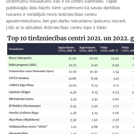
uzņēmumu nosaukumi, kas ir šo centru saimnieki. Tāpat
publiskajās datu bāzēs šiem uzņēmumi kā savas darbības
nozares ir norādījuši nevis tirdzniecības centru
apsaimniekošanu, bet gan darbu nekustamo īpašumu nozarē.
Līdz ar to aktuālais tirdzniecības centru tops ir šāds: