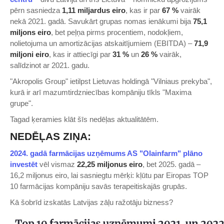
pērn sasniedza
1,11 miljardus eiro
, kas ir par
67 %
vairāk
nekā 2021. gadā. Savukārt grupas nomas ienākumi bija
75,1
miljons eiro
, bet peļņa pirms procentiem, nodokļiem,
nolietojuma un amortizācijas atskaitījumiem (EBITDA) –
71,9
miljoni eiro
, kas ir attiecīgi par
31 %
un
26 %
vairāk,
salīdzinot ar 2021. gadu.
"Akropolis Group" ietilpst Lietuvas holdingā "Vilniaus prekyba",
kurā ir arī mazumtirdzniecības kompāniju tīkls "Maxima
grupe".
Tagad ķeramies klāt šīs nedēļas aktualitātēm.
NEDĒĻAS ZIŅA:
​2024. gadā farmācijas uzņēmums AS "Olainfarm" plāno
investēt​
vēl vismaz
22,25 miljonus eiro
, bet 2025. gadā –
16,2 miljonus eiro, lai sasniegtu mērķi: kļūtu par Eiropas TOP
10 farmācijas kompāniju savās terapeitiskajās grupās.
Kā šobrīd izskatās Latvijas zāļu ražotāju bizness?