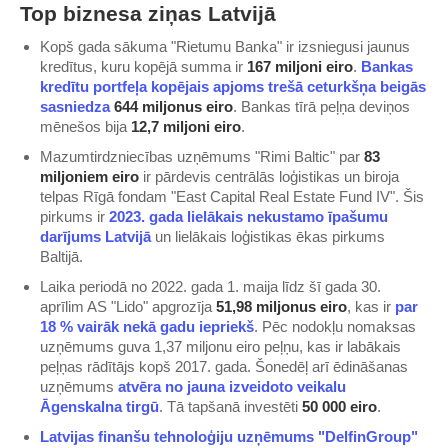
Top biznesa ziņas Latvijā
Kopš gada sākuma "Rietumu Banka" ir izsniegusi jaunus
kredītus, kuru kopējā summa ir
167 miljoni eiro
.
​Bankas
kredītu portfeļa kopējais apjoms trešā ceturkšņa beigās
sasniedza ​
644 miljonus eiro
. Bankas tīrā peļņa deviņos
mēnešos bija
12,7 miljoni eiro
.
Mazumtirdzniecības uzņēmums "Rimi Baltic" par
83
miljoniem eiro
ir pārdevis centrālās loģistikas un biroja
telpas Rīgā fondam "East Capital Real Estate Fund IV". Šis
pirkums ir
​2023. gada lielākais nekustamo īpašumu
darījums Latvijā​
un lielākais loģistikas ēkas pirkums
Baltijā.
Laika periodā no 2022. gada 1. maija līdz šī gada 30.
aprīlim AS "Lido" apgrozīja
51,98 miljonus eiro
, kas ir
​par
18 % vairāk nekā gadu iepriekš​
. Pēc nodokļu nomaksas
uzņēmums guva 1,37 miljonu eiro peļņu, kas ir labākais
peļņas rādītājs kopš 2017. gada. Šonedēļ arī ēdināšanas
uzņēmums
​atvēra no jauna izveidoto veikalu
Āgenskalna tirgū​
. Tā tapšanā investēti
50 000 eiro
.
​Latvijas finanšu tehnoloģiju uzņēmums "DelfinGroup"