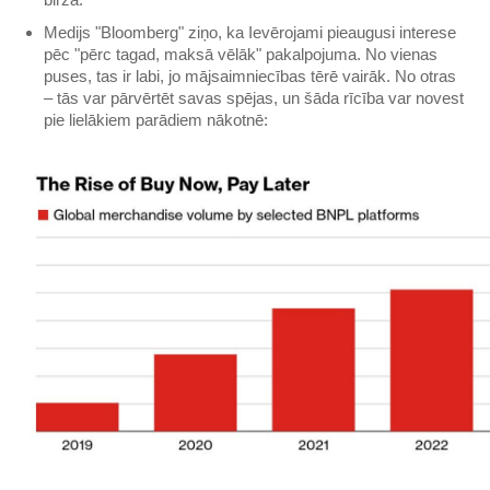
Medijs "Bloomberg" ziņo, ka Ievērojami pieaugusi interese
pēc "pērc tagad, maksā vēlāk" pakalpojuma. No vienas
puses, tas ir labi, jo mājsaimniecības tērē vairāk. No otras
– tās var pārvērtēt savas spējas, un šāda rīcība var novest
pie lielākiem parādiem nākotnē: