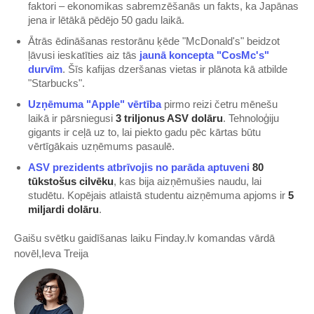
faktori – ekonomikas sabremzēšanās un fakts, ka Japānas
jena ir lētākā pēdējo 50 gadu laikā.
Ātrās ēdināšanas restorānu ķēde "McDonald's" beidzot
ļāvusi ieskatīties aiz tās
​jaunā koncepta "CosMc's"
durvīm​
. Šīs kafijas dzeršanas vietas ir plānota kā atbilde
"Starbucks".
​Uzņēmuma "Apple" vērtība​
pirmo reizi četru mēnešu
laikā ir pārsniegusi
3 triljonus ASV dolāru
. Tehnoloģiju
gigants ir ceļā uz to, lai piekto gadu pēc kārtas būtu
vērtīgākais uzņēmums pasaulē.
​ASV prezidents atbrīvojis no parāda aptuveni
80
tūkstošus cilvēku
, kas bija aizņēmušies naudu, lai
studētu. Kopējais atlaistā studentu aizņēmuma apjoms ir
5
miljardi dolāru
.
Gaišu svētku gaidīšanas laiku Finday.lv komandas vārdā
novēl,Ieva Treija