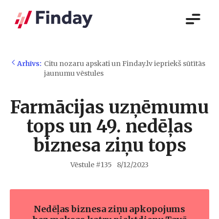
Arhīvs:
Citu nozaru apskati un Finday.lv iepriekš sūtītās
jaunumu vēstules
Farmācijas uzņēmumu
tops un 49. nedēļas
biznesa ziņu tops
Vēstule #
135
8/12/2023
Nedēļas biznesa ziņu apkopojums