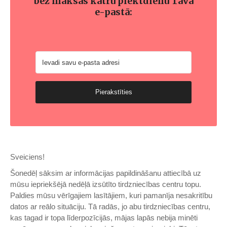
bez maksas katru piektdienu Tavā
e-pastā:
Pierakstīties
Sveiciens!
Šonedēļ sāksim ar informācijas papildināšanu attiecībā uz
mūsu iepriekšējā nedēļā izsūtīto tirdzniecības centru topu.
Paldies mūsu vērīgajiem lasītājiem, kuri pamanīja nesakritību
datos ar reālo situāciju. Tā radās, jo abu tirdzniecības centru,
kas tagad ir topa līderpozīcijās, mājas lapās nebija minēti