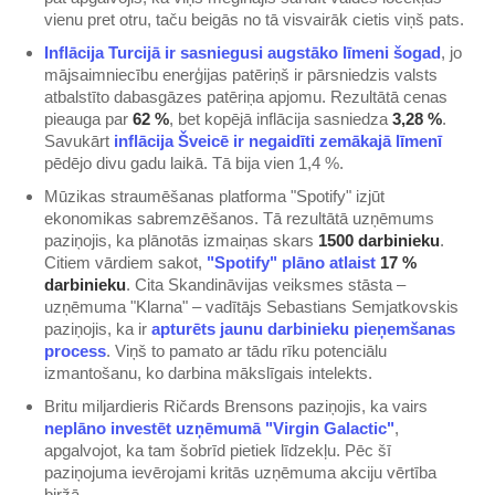
vienu pret otru, taču beigās no tā visvairāk cietis viņš pats.
​Inflācija Turcijā ir sasniegusi augstāko līmeni šogad​
, jo
mājsaimniecību enerģijas patēriņš ir pārsniedzis valsts
atbalstīto dabasgāzes patēriņa apjomu. Rezultātā cenas
pieauga par
62 %
, bet kopējā inflācija sasniedza
3,28 %
.
Savukārt
​inflācija Šveicē ir negaidīti zemākajā līmenī​
pēdējo divu gadu laikā. Tā bija vien 1,4 %.
Mūzikas straumēšanas platforma "Spotify" izjūt
ekonomikas sabremzēšanos. Tā rezultātā uzņēmums
paziņojis, ka plānotās izmaiņas skars
1500 darbinieku
.
Citiem vārdiem sakot,
​"Spotify" plāno atlaist​
17 %
darbinieku
. Cita Skandināvijas veiksmes stāsta –
uzņēmuma "Klarna" – vadītājs Sebastians Semjatkovskis
paziņojis, ka ir
​apturēts jaunu darbinieku pieņemšanas
process​
. Viņš to pamato ar tādu rīku potenciālu
izmantošanu, ko darbina mākslīgais intelekts.
Britu miljardieris Ričards Brensons paziņojis, ka vairs
neplāno investēt uzņēmumā "Virgin Galactic"​
,
apgalvojot, ka tam šobrīd pietiek līdzekļu. Pēc šī
paziņojuma ievērojami kritās uzņēmuma akciju vērtība
biržā.