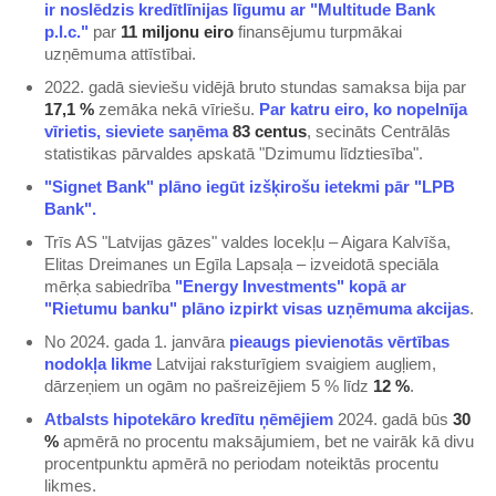
ir noslēdzis kredītlīnijas līgumu ar "Multitude Bank
p.l.c."​
par
11 miljonu eiro
finansējumu turpmākai
uzņēmuma attīstībai.
2022. gadā sieviešu vidējā bruto stundas samaksa bija par
17,1 %
zemāka nekā vīriešu.
​Par katru eiro, ko nopelnīja
vīrietis, sieviete saņēma
83 centus
, secināts Centrālās
statistikas pārvaldes apskatā "Dzimumu līdztiesība".
​"Signet Bank" plāno iegūt izšķirošu ietekmi pār "LPB
Bank".​
Trīs AS "Latvijas gāzes" valdes locekļu – Aigara Kalvīša,
Elitas Dreimanes un Egīla Lapsaļa – izveidotā speciāla
mērķa sabiedrība
​"Energy Investments" kopā ar
"Rietumu banku" plāno izpirkt visas uzņēmuma akcijas​
.
No 2024. gada 1. janvāra
​pieaugs pievienotās vērtības
nodokļa likme ​
Latvijai raksturīgiem svaigiem augļiem,
dārzeņiem un ogām no pašreizējiem 5 % līdz
12 %
.
​Atbalsts hipotekāro kredītu ņēmējiem​
2024. gadā būs
30
%
apmērā no procentu maksājumiem, bet ne vairāk kā divu
procentpunktu apmērā no periodam noteiktās procentu
likmes.