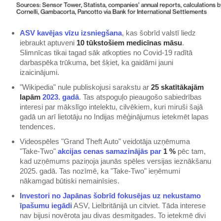
​ASV kavējas vīzu izsniegšana​
, kas šobrīd valstī liedz
iebraukt aptuveni
10 tūkstošiem medicīnas māsu
.
Slimnīcas tikai tagad sāk atkopties no Covid-19 radītā
darbaspēka trūkuma, bet šķiet, ka gaidāmi jauni
izaicinājumi.
"Wikipedia" nule publiskojusi sarakstu ar
25 skatītākajām
lapām
2023. gadā​
. Tas atspoguļo pieaugošo sabiedrības
interesi par mākslīgo intelektu, cilvēkiem, kuri miruši šajā
gadā un arī lietotāju no Indijas mēģinājumus ietekmēt lapas
tendences.
Videospēles "Grand Theft Auto" veidotāja uzņēmuma
"Take-Two"
​akcijas cenas samazinājās par
1 %
pēc tam,
kad uzņēmums paziņoja jaunās spēles versijas ieznākšanu
2025. gadā. Tas nozīmē, ka "Take-Two" ieņēmumi
nākamgad būtiski nemainīsies.
​Investori no Japānas šobrīd fokusējas uz nekustamo
īpašumu iegādi​
ASV, Lielbritānijā un citviet. Tāda interese
nav bijusi novērota jau divas desmitgades. To ietekmē divi