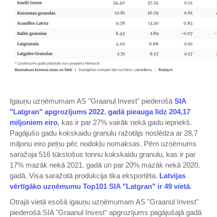
Igauņu uzņēmumam AS "Graanul Invest" piederošā
SIA
"Latgran" apgrozījums 2022. gadā pieauga līdz 204,17
miljoniem eiro
, kas ir par 27% vairāk nekā gadu iepriekš.
Pagājušo gadu kokskaidu granulu ražotājs noslēdza ar 28,7
miljonu eiro peļņu pēc nodokļu nomaksas. Pērn uzņēmums
saražoja 516 tūkstošus tonnu kokskaidu granulu, kas ir par
17% mazāk nekā 2021. gadā un par 20% mazāk nekā 2020.
gadā. Visa saražotā produkcija tika eksportēta.
Latvijas
vērtīgāko uzņēmumu Top101 SIA "Latgran" ir 49 vietā
.
Otrajā vietā esošā igauņu uzņēmumam AS "Graanul Invest"
piederošā SIA "Graanul Invest" apgrozījums pagājušajā gadā