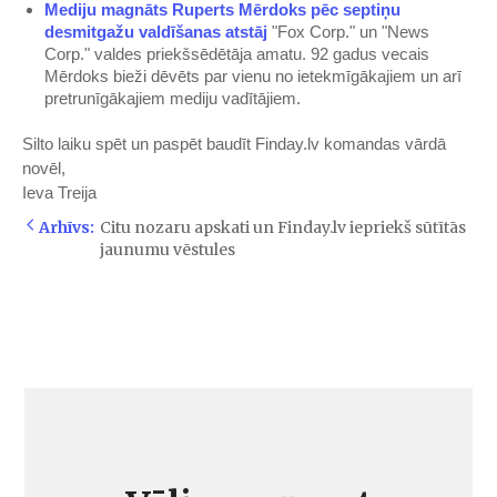
Mediju magnāts Ruperts Mērdoks pēc septiņu
desmitgažu valdīšanas atstāj
"Fox Corp." un "News
Corp." valdes priekšsēdētāja amatu. 92 gadus vecais
Mērdoks bieži dēvēts par vienu no ietekmīgākajiem un arī
pretrunīgākajiem mediju vadītājiem.
Silto laiku spēt un paspēt baudīt Finday.lv komandas vārdā
novēl,
Ieva Treija
Arhīvs:
Citu nozaru apskati un Finday.lv iepriekš sūtītās
jaunumu vēstules