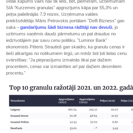
vēlāk kāpums vairs nav tik liels, bet, piemēram, uzņēmumam
SIA "Kurzemes granulas" apgrozījums kāpa par 55,3% un
peļņa palielinājās 7,9 reizes. Uzņēmuma valdes
priekšsēdētājs Māris Petrovskis portālam "Delfi Bizness" gan
saka –
gandarījumu šādi biznesa rādītāji nav devuši
, jo
uzēmums saņēmis daudz pārmetumu un pat draudus no
iedzīvotājiem par savu cenu politiku. "Luminor Bank"
ekonomists Pēteris Strautiņš gan skaidro, ka granulu cenas ir
tieši atkarīgas no notikumiem tirgū, un mēdz būt ļoti lielas cenu
svārstības: "Ja pieprasījums izmainās tikai par dažiem
procentiem, cenas var izmainīties arī par dažiem desmitiem
procentu."