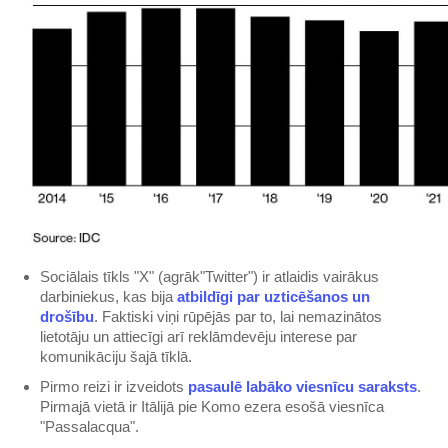
Sociālais tīkls "X" (agrāk"Twitter") ir atlaidis vairākus
darbiniekus, kas bija
atbildīgi par uzticēšanos un
drošību
. Faktiski viņi rūpējās par to, lai nemazinātos
lietotāju un attiecīgi arī reklāmdevēju interese par
komunikāciju šajā tīklā.
Pirmo reizi ir izveidots
pasaulē labāko viesnīcu saraksts
.
Pirmajā vietā ir Itālijā pie Komo ezera esošā viesnīca
"Passalacqua".