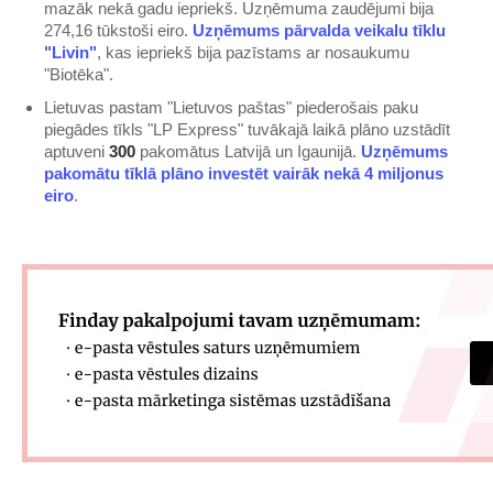
mazāk nekā gadu iepriekš. Uzņēmuma zaudējumi bija
274,16 tūkstoši eiro.
Uzņēmums pārvalda veikalu tīklu
"Livin"
, kas iepriekš bija pazīstams ar nosaukumu
"Biotēka".
Lietuvas pastam "Lietuvos paštas" piederošais paku
piegādes tīkls "LP Express" tuvākajā laikā plāno uzstādīt
aptuveni
300
pakomātus Latvijā un Igaunijā.
Uzņēmums
pakomātu tīklā plāno investēt vairāk nekā 4 miljonus
eiro
.