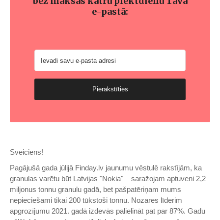
bez maksas katru piektdienu Tavā
e-pastā:
Pierakstīties
Sveiciens!
Pagājušā gada jūlijā Finday.lv jaunumu vēstulē rakstījām, ka
granulas varētu būt Latvijas "Nokia" – saražojam aptuveni 2,2
miljonus tonnu granulu gadā, bet pašpatēriņam mums
nepieciešami tikai 200 tūkstoši tonnu. Nozares līderim
apgrozījumu 2021. gadā izdevās palielināt pat par 87%. Gadu