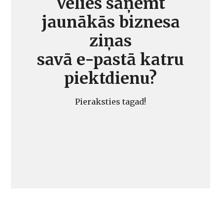
Vēlies saņemt
jaunākās biznesa
ziņas
savā e-pastā katru
piektdienu?
Pieraksties tagad!