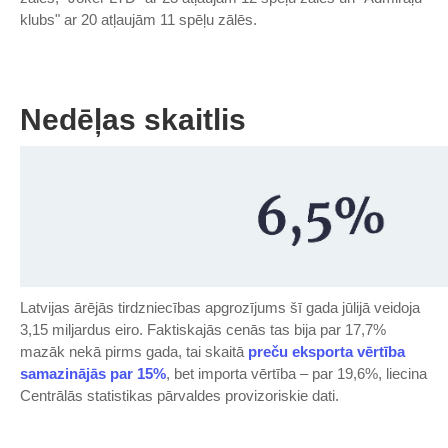
klubs" ar 20 atļaujām 11 spēļu zālēs.
Nedēļas skaitlis
Latvijas ārējās tirdzniecības apgrozījums šī gada jūlijā veidoja
3,15 miljardus eiro. Faktiskajās cenās tas bija par 17,7%
mazāk nekā pirms gada, tai skaitā
preču eksporta vērtība
samazinājās par 15%
, bet importa vērtība – par 19,6%, liecina
Centrālās statistikas pārvaldes provizoriskie dati.