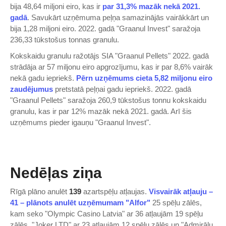
bija 48,64 miljoni eiro, kas ir
par 31,3% mazāk nekā 2021.
gadā
. Savukārt uzņēmuma peļņa samazinājās vairākkārt un
bija 1,28 miljoni eiro. 2022. gadā "Graanul Invest" saražoja
236,33 tūkstošus tonnas granulu.
Kokskaidu granulu ražotājs SIA "Graanul Pellets" 2022. gadā
strādāja ar 57 miljonu eiro apgrozījumu, kas ir par 8,6% vairāk
nekā gadu iepriekš.
Pērn uzņēmums cieta 5,82 miljonu eiro
zaudējumus
pretstatā peļņai gadu iepriekš. 2022. gadā
"Graanul Pellets" saražoja 260,9 tūkstošus tonnu kokskaidu
granulu, kas ir par 12% mazāk nekā 2021. gadā. Arī šis
uzņēmums pieder igauņu "Graanul Invest".
Nedēļas ziņa
Rīgā plāno anulēt
139
azartspēļu atļaujas.
Visvairāk atļauju –
41 – plānots anulēt uzņēmumam "Alfor"
25 spēļu zālēs,
kam seko "Olympic Casino Latvia" ar 36 atļaujām 19 spēļu
zālēs, "Joker LTD" ar 23 atļaujām 12 spēļu zālēs un "Admirāļu