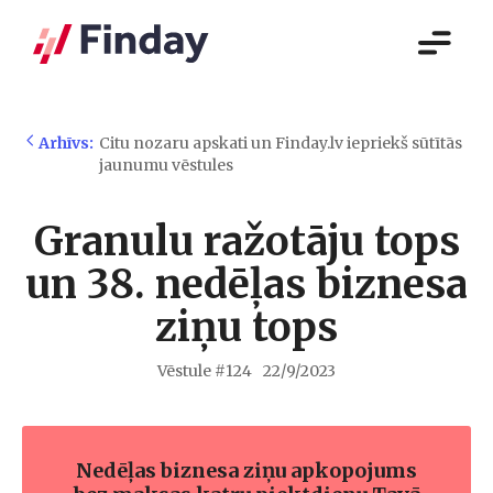
Arhīvs:
Citu nozaru apskati un Finday.lv iepriekš sūtītās
jaunumu vēstules
Granulu ražotāju tops
un 38. nedēļas biznesa
ziņu tops
Vēstule #
124
22/9/2023
Nedēļas biznesa ziņu apkopojums