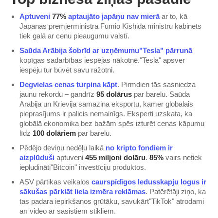
Aptuveni
77%
aptaujāto japāņu nav mierā
ar to, kā
Japānas premjerministra Fumio Kishida ministru kabinets
tiek galā ar cenu pieaugumu valstī.
Saūda Arābija šobrīd ar uzņēmumu"Tesla" pārrunā
kopīgas sadarbības iespējas nākotnē."Tesla" apsver
iespēju tur būvēt savu ražotni.
Degvielas cenas turpina kāpt
. Pirmdien tās sasniedza
jaunu rekordu – gandrīz
95 dolārus
par barelu. Saūda
Arābija un Krievija samazina eksportu, kamēr globālais
pieprasījums ir palicis nemainīgs. Eksperti uzskata, ka
globālā ekonomika bez bažām spēs izturēt cenas kāpumu
līdz
100 dolāriem
par barelu.
Pēdējo deviņu nedēļu laikā
no kripto fondiem ir
aizplūduši
aptuveni
455 miljoni dolāru
.
85%
vairs netiek
iepludināti"Bitcoin" investīciju produktos.
ASV pārtikas veikalos
caurspīdīgos ledusskapju logus ir
sākušas pārklāt liela izmēra reklāmas
. Patērētāji ziņo, ka
tas padara iepirkšanos grūtāku, savukārt"TikTok" atrodami
arī video ar sasistiem stikliem.