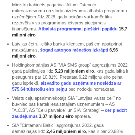
Ministru kabinets pagarina "Altum" īstenoto
mikroaizdevumu un starta aizdevumu atbalsta programmu
uzņēmējiem līdz 2029. gada beigām vai kamēr tiks
rezervēts viss programmas ietvaros pieejamais
finansējums.
Atbalsta programmai piešķirti papildu
15,7
miljoni eiro
.
Latvijas četru lielāko banku klientiem, pašiem apstiprinot
maksājumus,
šogad astoņos mēnešos izkrāpti
6,96
miljoni eiro
.
Holdingkompānijas AS "VIA SMS group" apgrozījums 2022.
gadā palielinājies līdz
5,23 miljoniem eiro
, kas gada laikā ir
pieaugums par 10,81%. Pretstatā 6,22 miljonu eiro peļņai
gadu iepriekš,
aizvadīto gadu uzņēmums noslēdza ar
575,64 tūkstošu eiro peļņu
pēc nodokļu nomaksas.
Valsts ceļu apsaimniekotājs SIA "Latvijas valsts ceļi" no
būvniecības kartelī iesaistītajiem uzņēmumiem – AS
"A.C.B", AS "Ceļu pārvalde" un SIA "Strabag" –
cer piedzīt
zaudējumus
3,37 miljonu eiro
apmērā.
SIA "Cintamani Baltic" apgrozījums 2022. gadā
samazinājās līdz
2,45 miljoniem eiro
, kas ir par 29,88%