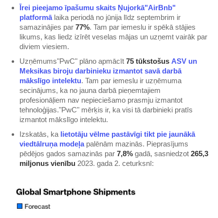
Īrei pieejamo īpašumu skaits Ņujorkā"AirBnb"
platformā
laika periodā no jūnija līdz septembrim ir
samazinājies par
77%
. Tam par iemeslu ir spēkā stājies
likums, kas liedz izīrēt veselas mājas un uzņemt vairāk par
diviem viesiem.
Uzņēmums"PwC" plāno apmācīt
75 tūkstošus
ASV un
Meksikas biroju darbinieku izmantot savā darbā
mākslīgo intelektu
. Tam par iemeslu ir uzņēmuma
secinājums, ka no jauna darbā pieņemtajiem
profesionāļiem nav nepieciešamo prasmju izmantot
tehnoloģijas."PwC" mērķis ir, ka visi tā darbinieki pratīs
izmantot mākslīgo intelektu.
Izskatās, ka
lietotāju vēlme pastāvīgi tikt pie jaunākā
viedtālruņa modeļa
palēnām mazinās. Pieprasījums
pēdējos gados samazinās par
7,8%
gadā, sasniedzot
265,3
miljonus vienību
2023. gada 2. ceturksnī: