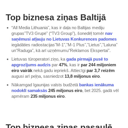
Top biznesa ziņas Baltijā
“All Media Lithuania", kas ir daļa no Baltijas mediju
grupas"TV3 Grupė" (“TV3 Group"), šonedēļ tomēr
nav
saņēmusi atļauju no Lietuvas Konkurences padomes
iegādāties radiostacijas"M-1","M-1 Plus","Lietus","Laluna"
un"Raduga", kā arī uzņēmumu"Reklamos Ekspertai".
Lietuvas tūroperatori ziņo, ka
gada pirmajā pusē to
apgrozījums audzis
par
47%
, kas ir
par 244 miljoniem
eiro vairāk
nekā gadu iepriekš. Attiecīgi
par 3,7 reizēm
augusi arī peļņa, sasniedzot
13,8 miljonus eiro
.
Nākamgad Igaunijas valsts budžetā
bankas ienākuma
nodoklī samaksās
245 miljonus eiro
, bet 2025. gadā vēl
apmēram
235 miljonus eiro
.
Top biznesa ziņas pasaulē