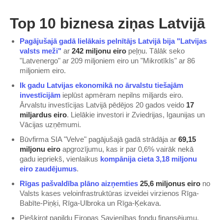
Top 10 biznesa ziņas Latvijā
Pagājušajā gadā lielākais pelnītājs Latvijā bija "Latvijas
valsts meži"
ar
242 miljonu eiro
peļņu. Tālāk seko
"Latvenergo" ar 209 miljoniem eiro un "Mikrotīkls" ar 86
miljoniem eiro.
Ik gadu Latvijas ekonomikā no ārvalstu tiešajām
investīcijām
ieplūst apmēram nepilns miljards eiro.
Ārvalstu investīcijas Latvijā pēdējos 20 gados veido
17
miljardus eiro
. Lielākie investori ir Zviedrijas, Igaunijas un
Vācijas uzņēmumi.
Būvfirma SIA "Velve" pagājušajā gadā strādāja ar
69,15
miljonu eiro
apgrozījumu, kas ir par 0,6% vairāk nekā
gadu iepriekš, vienlaikus
kompānija cieta 3,18 miljonu
eiro zaudējumus
.
Rīgas pašvaldība plāno aizņemties
25,6 miljonus eiro
no
Valsts kases veloinfrastruktūras izveidei virzienos Rīga-
Babīte-Piņķi, Rīga-Ulbroka un Rīga-Ķekava.
Piešķirot papildu Eiropas Savienības fondu finansējumu,