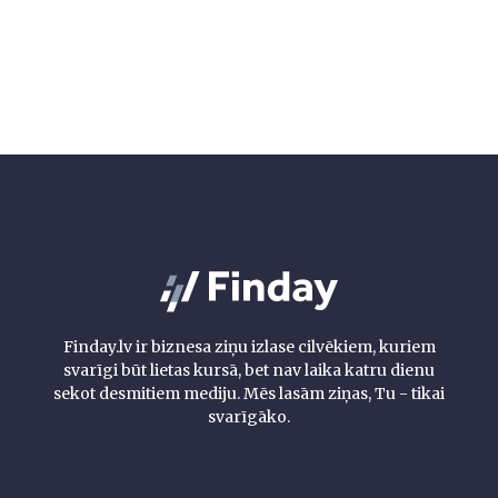
Finday.lv ir biznesa ziņu izlase cilvēkiem, kuriem
svarīgi būt lietas kursā, bet nav laika katru dienu
sekot desmitiem mediju. Mēs lasām ziņas, Tu - tikai
svarīgāko.