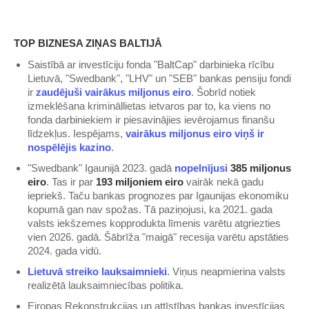
TOP BIZNESA ZIŅAS BALTIJĀ
Saistībā ar investīciju fonda "BaltCap" darbinieka rīcību
Lietuvā, "Swedbank", "LHV" un "SEB" bankas pensiju fondi
ir
zaudējuši vairākus miljonus eiro
. Šobrīd notiek
izmeklēšana krimināllietas ietvaros par to, ka viens no
fonda darbiniekiem ir piesavinājies ievērojamus finanšu
līdzekļus. Iespējams,
vairākus miljonus eiro viņš ir
nospēlējis kazino
.
"Swedbank" Igaunijā 2023. gadā
nopelnījusi
385 miljonus
eiro
. Tas ir par
193 miljoniem eiro
vairāk nekā gadu
iepriekš. Taču bankas prognozes par Igaunijas ekonomiku
kopumā gan nav spožas. Tā paziņojusi, ka 2021. gada
valsts iekšzemes kopprodukta līmenis varētu atgriezties
vien 2026. gadā. Šābrīža "maigā" recesija varētu apstāties
2024. gada vidū.
Lietuvā streiko lauksaimnieki
. Viņus neapmierina valsts
realizētā lauksaimniecības politika.
Eiropas Rekonstrukcijas un attīstības bankas investīcijas