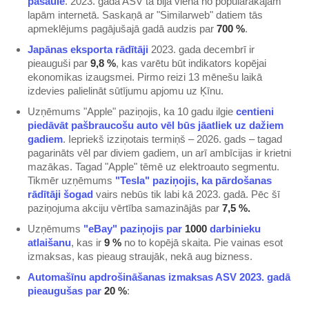
pasaulē
. 2023. gadā ASV tā bija viena no populārākajām
lapām internetā. Saskaņā ar "Similarweb" datiem tās
apmeklējums pagājušajā gadā audzis par
700 %
.
Japānas eksporta rādītāji
2023. gada decembrī ir
pieauguši par
9,8 %
, kas varētu būt indikators kopējai
ekonomikas izaugsmei. Pirmo reizi 13 mēnešu laikā
izdevies palielināt sūtījumu apjomu uz Ķīnu.
Uzņēmums "Apple" paziņojis, ka 10 gadu ilgie
centieni
piedāvāt pašbraucošu auto vēl būs jāatliek uz dažiem
gadiem
. Iepriekš izziņotais termiņš – 2026. gads – tagad
pagarināts vēl par diviem gadiem, un arī ambīcijas ir krietni
mazākas. Tagad "Apple" tēmē uz elektroauto segmentu.
Tikmēr uzņēmums
"Tesla" paziņojis, ka pārdošanas
rādītāji šogad
vairs nebūs tik labi kā 2023. gadā. Pēc šī
paziņojuma akciju vērtība samazinājās par
7,5 %.
Uzņēmums
"eBay" paziņojis par
1000
darbinieku
atlaišanu
, kas ir
9 %
no to kopējā skaita. Pie vainas esot
izmaksas, kas pieaug straujāk, nekā aug bizness.
Automašīnu apdrošināšanas izmaksas ASV 2023. gadā
pieaugušas par
20 %
: