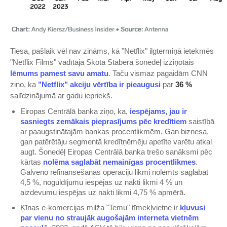
Tiesa, pašlaik vēl nav zināms, kā "Netflix" ilgtermiņā ietekmēs
"Netflix Films" vadītāja Skota Stabera šonedēļ izziņotais
lēmums pamest savu amatu
. Taču vismaz pagaidām CNN
ziņo, ka
"Netflix" akciju vērtība ir pieaugusi
par
36 %
salīdzinājumā ar gadu iepriekš.
Eiropas Centrālā banka ziņo, ka,
iespējams, jau ir
sasniegts zemākais pieprasījums pēc kredītiem
saistībā
ar paaugstinātajām bankas procentlikmēm. Gan biznesa,
gan patērētāju segmentā kredītņēmēju apetīte varētu atkal
augt. Šonedēļ Eiropas Centrālā banka trešo sanāksmi pēc
kārtas
nolēma saglabāt nemainīgas procentlikmes
.
Galveno refinansēšanas operāciju likmi nolemts saglabāt
4,5 %, noguldījumu iespējas uz nakti likmi 4 % un
aizdevumu iespējas uz nakti likmi 4,75 % apmērā.
Ķīnas e-komercijas milža "Temu" tīmekļvietne ir
kļuvusi
par vienu no straujāk augošajām interneta vietnēm