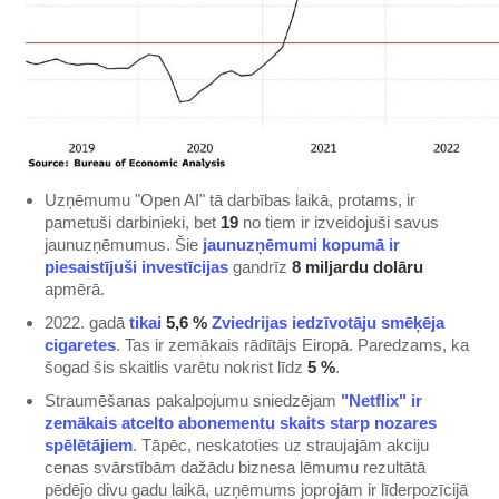
Uzņēmumu "Open AI" tā darbības laikā, protams, ir
pametuši darbinieki, bet
19
no tiem ir izveidojuši savus
jaunuzņēmumus. Šie
jaunuzņēmumi kopumā ir
piesaistījuši investīcijas
gandrīz
8 miljardu dolāru
apmērā.
2022. gadā
tikai
5,6 %
Zviedrijas iedzīvotāju smēķēja
cigaretes
. Tas ir zemākais rādītājs Eiropā. Paredzams, ka
šogad šis skaitlis varētu nokrist līdz
5 %
.
Straumēšanas pakalpojumu sniedzējam
"Netflix" ir
zemākais atcelto abonementu skaits starp nozares
spēlētājiem
. Tāpēc, neskatoties uz straujajām akciju
cenas svārstībām dažādu biznesa lēmumu rezultātā
pēdējo divu gadu laikā, uzņēmums joprojām ir līderpozīcijā