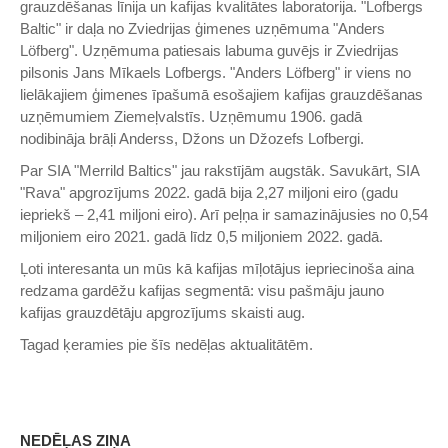
grauzdēšanas līnija un kafijas kvalitātes laboratorija. "Lofbergs
Baltic" ir daļa no Zviedrijas ģimenes uzņēmuma "Anders
Löfberg". Uzņēmuma patiesais labuma guvējs ir Zviedrijas
pilsonis Jans Mīkaels Lofbergs. "Anders Löfberg" ir viens no
lielākajiem ģimenes īpašumā esošajiem kafijas grauzdēšanas
uzņēmumiem Ziemeļvalstīs. Uzņēmumu 1906. gadā
nodibināja brāļi Anderss, Džons un Džozefs Lofbergi.
Par SIA "Merrild Baltics" jau rakstījām augstāk. Savukārt, SIA
"Rava" apgrozījums 2022. gadā bija 2,27 miljoni eiro (gadu
iepriekš – 2,41 miljoni eiro). Arī peļņa ir samazinājusies no 0,54
miljoniem eiro 2021. gadā līdz 0,5 miljoniem 2022. gadā.
Ļoti interesanta un mūs kā kafijas mīļotājus iepriecinoša aina
redzama gardēžu kafijas segmentā: visu pašmāju jauno
kafijas grauzdētāju apgrozījums skaisti aug.
Tagad ķeramies pie šīs nedēļas aktualitātēm.
NEDĒĻAS ZIŅA