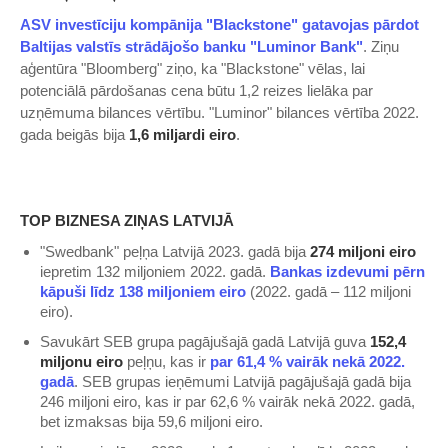
ASV investīciju kompānija "Blackstone" gatavojas pārdot
Baltijas valstīs strādājošo banku "Luminor Bank"
. Ziņu
aģentūra "Bloomberg" ziņo, ka "Blackstone" vēlas, lai
potenciālā pārdošanas cena būtu 1,2 reizes lielāka par
uzņēmuma bilances vērtību. "Luminor" bilances vērtība 2022.
gada beigās bija
1,6 miljardi eiro
.
TOP BIZNESA ZIŅAS LATVIJĀ
"Swedbank" peļņa Latvijā 2023. gadā bija
274 miljoni eiro
iepretim 132 miljoniem 2022. gadā.
Bankas izdevumi pērn
kāpuši līdz 138 miljoniem eiro
(2022. gadā – 112 miljoni
eiro).
Savukārt SEB grupa pagājušajā gadā Latvijā guva
152,4
miljonu eiro
peļņu, kas ir
par 61,4 % vairāk nekā 2022.
gadā
. SEB grupas ieņēmumi Latvijā pagājušajā gadā bija
246 miljoni eiro, kas ir par 62,6 % vairāk nekā 2022. gadā,
bet izmaksas bija 59,6 miljoni eiro.