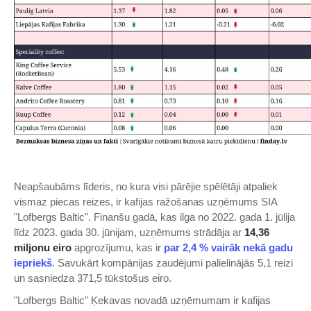
Neapšaubāms līderis, no kura visi pārējie spēlētāji atpaliek
vismaz piecas reizes, ir kafijas ražošanas uzņēmums SIA
"Lofbergs Baltic". Finanšu gadā, kas ilga no 2022. gada 1. jūlija
līdz 2023. gada 30. jūnijam, uzņēmums strādāja ar
14,36
miljonu eiro
apgrozījumu, kas ir
par 2,4 % vairāk nekā gadu
iepriekš
. Savukārt kompānijas zaudējumi palielinājās 5,1 reizi
un sasniedza 371,5 tūkstošus eiro.
"Lofbergs Baltic" Ķekavas novadā uzņēmumam ir kafijas