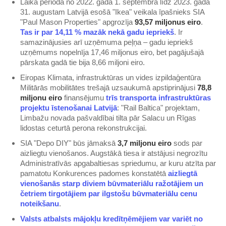
Laika periodā no 2022. gada 1. septembra līdz 2023. gada
31. augustam Latvijā esošā "Ikea" veikala īpašnieks SIA
"Paul Mason Properties" apgrozīja
93,57 miljonus eiro
.
Tas ir par 14,11 % mazāk nekā gadu iepriekš
. Ir
samazinājusies arī uzņēmuma peļņa – gadu iepriekš
uzņēmums nopelnīja 17,46 miljonus eiro, bet pagājušajā
pārskata gadā tie bija 8,66 miljoni eiro.
Eiropas Klimata, infrastruktūras un vides izpildaģentūra
Militārās mobilitātes trešajā uzsaukumā apstiprinājusi
78,8
miljonu eiro
finansējumu
trīs transporta infrastruktūras
projektu īstenošanai Latvijā
: "Rail Baltica" projektam,
Limbažu novada pašvaldībai tilta pār Salacu un Rīgas
lidostas ceturtā perona rekonstrukcijai.
SIA "Depo DIY" būs jāmaksā
3,7 miljonu eiro
sods par
aizliegtu vienošanos. Augstākā tiesa ir atstājusi negrozītu
Administratīvās apgabaltiesas spriedumu, ar kuru atzīta par
pamatotu Konkurences padomes konstatētā
aizliegtā
vienošanās starp diviem būvmateriālu ražotājiem un
četriem tirgotājiem par ilgstošu būvmateriālu cenu
noteikšanu
.
Valsts atbalsts mājokļu kredītņēmējiem var variēt no