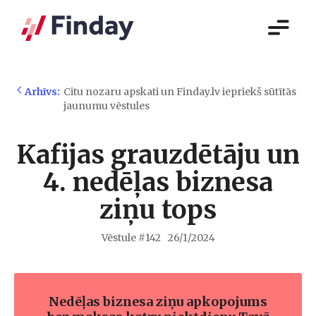
Arhīvs:
Citu nozaru apskati un Finday.lv iepriekš sūtītās
jaunumu vēstules
Kafijas grauzdētāju un
4. nedēļas biznesa
ziņu tops
Vēstule #
142
26/1/2024
Nedēļas biznesa ziņu apkopojums