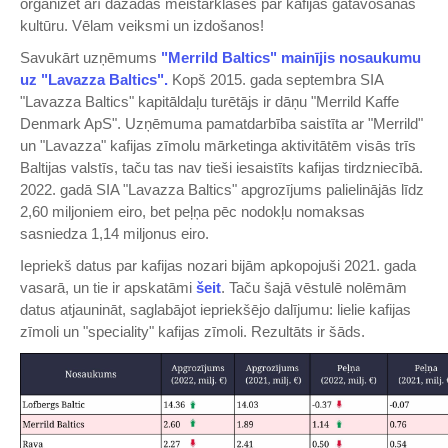
organizēt arī dažādas meistarklases par kafijas gatavošanas
kultūru. Vēlam veiksmi un izdošanos!
Savukārt uzņēmums
"Merrild Baltics" mainījis nosaukumu
uz "Lavazza Baltics".
Kopš 2015. gada septembra SIA
"Lavazza Baltics" kapitāldaļu turētājs ir dāņu "Merrild Kaffe
Denmark ApS". Uzņēmuma pamatdarbība saistīta ar "Merrild"
un "Lavazza" kafijas zīmolu mārketinga aktivitātēm visās trīs
Baltijas valstīs, taču tas nav tieši iesaistīts kafijas tirdzniecībā.
2022. gadā SIA "Lavazza Baltics" apgrozījums palielinājās līdz
2,60 miljoniem eiro, bet peļņa pēc nodokļu nomaksas
sasniedza 1,14 miljonus eiro.
Iepriekš datus par kafijas nozari bijām apkopojuši 2021. gada
vasarā, un tie ir apskatāmi
šeit
. Taču šajā vēstulē nolēmām
datus atjaunināt, saglabājot iepriekšējo dalījumu: lielie kafijas
zīmoli un "speciality" kafijas zīmoli. Rezultāts ir šāds.