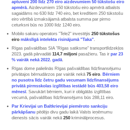
aptuveni 200 līdz 270 eiro aizdevumiem 50 tūkstošu eiro
apmērā.
Aizdevumiem 150 tūkstošu eiro apmērā atbalsts
sagaidāms no 630 līdz 740 eiro, bet kredītiem 250 tūkstošu
eiro vērtībā izmaksājamā atbalsta summa par pirmo
ceturksni būs no 1000 līdz 1240 eiro.
Mobilo sakaru operators "Tele2" investējis
250 tūkstošus
eiro
mākslīgā intelekta risinājumā "Taka"
.
Rīgas pašvaldības SIA "Rīgas satiksme" transportlīdzekļos
2023. gadā pārvadāti
114,7 miljoni
pasažieru. Tas ir
par 23
% vairāk nekā 2022. gadā
.
Rīgas dome palielinās Rīgas pašvaldības līdzfinansējumu
privātajos bērnudārzos par vairāk nekā
75 eiro
.
Bērniem
no pusotra līdz četru gadu vecumam līdzfinansējums
privātā pirmsskolas izglītības iestādē būs 403,58 eiro
mēnesī
. Savukārt bērniem, kuri ir obligātās izglītības
vecumā, pašvaldības līdzfinansējums būs 288,11 eiro.
Par Krievijai un Baltkrievijai piemēroto sankciju
pārkāpšanu
pēdējo divu gadu laikā Valsts ieņēmumu
dienests sācis vairāk nekā
250
kriminālprocesus.