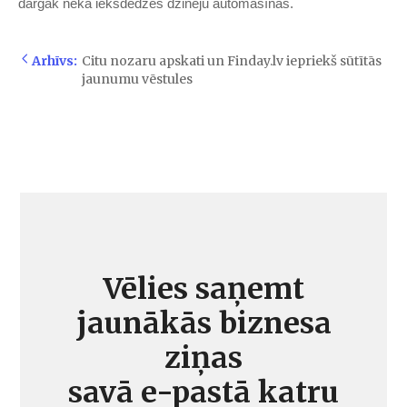
dārgāk nekā iekšdedzes dzinēju automašīnas.
Arhīvs:
Citu nozaru apskati un Finday.lv iepriekš sūtītās
jaunumu vēstules
Vēlies saņemt
jaunākās biznesa
ziņas
savā e-pastā katru