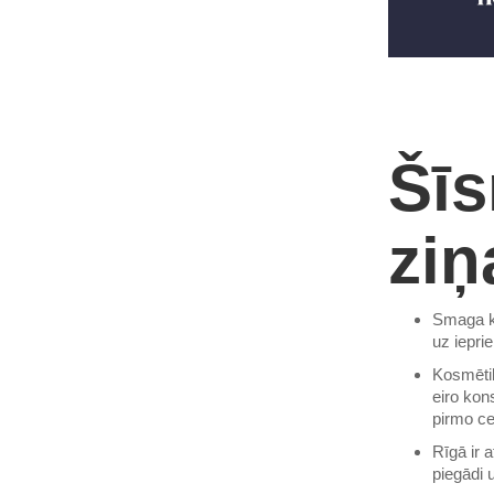
Šīs
ziņ
Smaga kr
uz iepri
Kosmēti
eiro kon
pirmo ce
Rīgā ir 
piegādi 