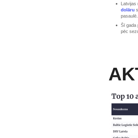
Latvijas
dolāru
s
pasaulē.
Šī gada 
pēc sezo
AK