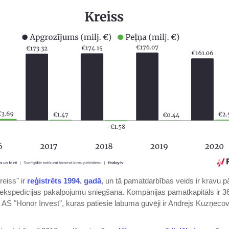
eiss" ir
reģistrēts 1994. gadā
, un tā pamatdarbības veids ir kravu 
ekspedīcijas pakalpojumu sniegšana. Kompānijas pamatkapitāls ir 36 
r AS "Honor Invest", kuras patiesie labuma guvēji ir Andrejs Kuzņeco