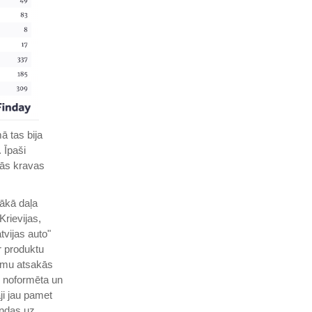
ā tas bija
 Īpaši
lās kravas
lākā daļa
rievijas,
tvijas auto"
r produktu
mumu atsakās
ir noformēta un
ji jau pamet
indas uz