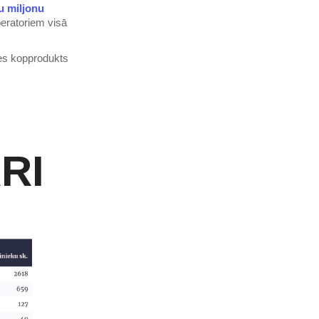
ņu miljonu
peratoriem visā
mes kopprodukts
RI