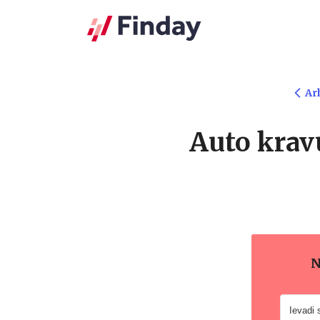
Ar
Auto kravu
N