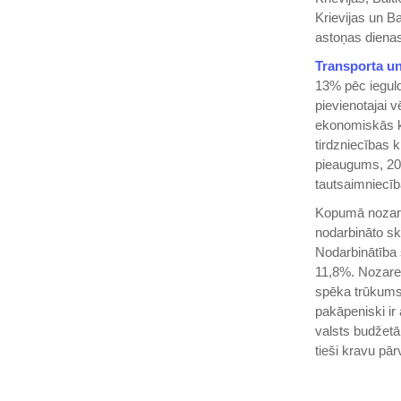
Krievijas un B
astoņas dienas
Transporta un
13% pēc ieguld
pievienotajai 
ekonomiskās kr
tirdzniecības 
pieaugums, 201
tautsaimniecīb
Kopumā noza
nodarbināto sk
Nodarbinātība 
11,8%. Nozares
spēka trūkums 
pakāpeniski ir
valsts budžetā
tieši kravu pā