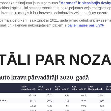
 robotisko risinājumu jaunuzņēmums
"Aerones" ir piesaistījis devi
ēklas kapitālu, lai attīstītu robotizētus pakalpojumus vēja enerģijas o
 Investīciju mērķis ir būt inovāciju celmlauzim vēja enerģijas nozarē.
pirmajā ceturksnī, salīdzinot ar 2021. gada pirmo ceturksni, iekšze
nāli un kalendāri nekoriģētajiem datiem ir
palielinājies par 5,9%
.
TĀLI PAR NOZA