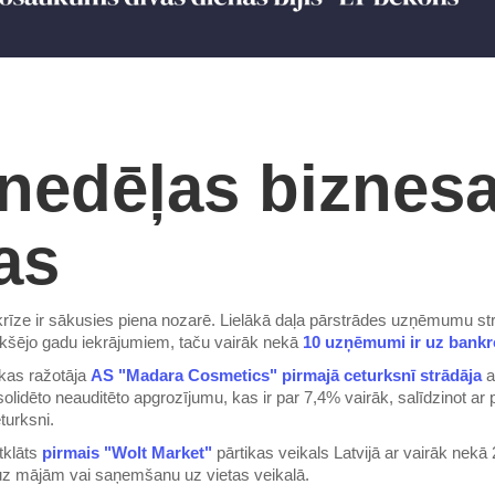
nedēļas biznes
as
īze ir sākusies piena nozarē. Lielākā daļa pārstrādes uzņēmumu str
ekšējo gadu iekrājumiem, taču vairāk nekā
10 uzņēmumi ir uz bankr
kas ražotāja
AS "Madara Cosmetics" pirmajā ceturksnī strādāja
a
solidēto neauditēto apgrozījumu, kas ir par 7,4% vairāk, salīdzinot ar
turksni.
atklāts
pirmais "Wolt Market"
pārtikas veikals Latvijā ar vairāk nekā
uz mājām vai saņemšanu uz vietas veikalā.