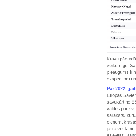
Kravu pārvad
veiksmīgs. Sal
pieaugums ir n
ekspeditoru un
Par 2022. gad
Eiropas Savien
savukārt no ES 
valdes priekšs
saraksts, kuru
pieņemt kravas,
jau atvesta no 
Krievijas, Balt