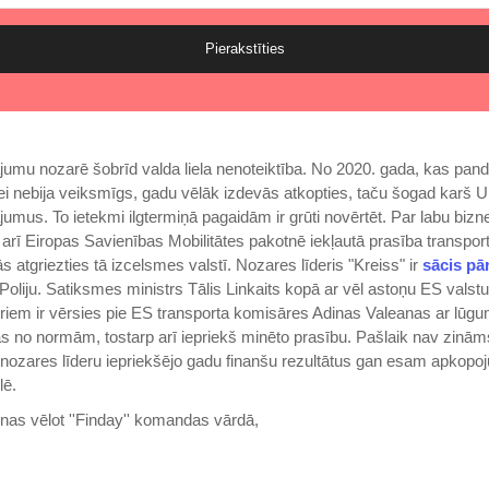
Pierakstīties
umu nozarē šobrīd valda liela nenoteiktība. No 2020. gada, kas pan
i nebija veiksmīgs, gadu vēlāk izdevās atkopties, taču šogad karš Ukr
jumus. To ietekmi ilgtermiņā pagaidām ir grūti novērtēt. Par labu bizne
 arī Eiropas Savienības Mobilitātes pakotnē iekļautā prasība transport
 atgriezties tā izcelsmes valstī. Nozares līderis "Kreiss" ir
sācis pār
Poliju. Satiksmes ministrs Tālis Linkaits kopā ar vēl astoņu ES valstu
riem ir vērsies pie ES transporta komisāres Adinas Valeanas ar lūgu
as no normām, tostarp arī iepriekš minēto prasību. Pašlaik nav zinā
u nozares līderu iepriekšējo gadu finanšu rezultātus gan esam apkopoj
lē.
nas vēlot ''Finday'' komandas vārdā,