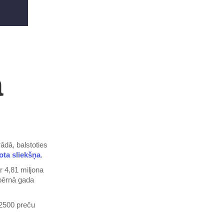
a
ādā, balstoties
ota sliekšņa
.
r 4,81 miljona
 pērnā gada
 2500 preču