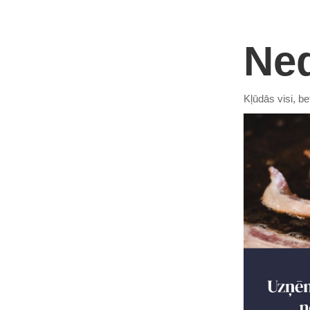
Ned
Kļūdās visi, b