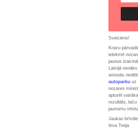
Sveiciens!
Kravu pārvadāj
ietekmē nozare
jaunus izaicinā
Latvijā nenāks
astoņās nedēļās
autoparku
uz 
nozares minist
apturēt vairāk
rezultāts, tač
jaunumu vēstu
Jaukas brīvdie
Ieva Treija