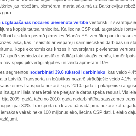
altkrievijas robežām, piemēram, marta sākumā uz Baltkrievijas robeža
 gara.
 uzglabāšanas nozares pievienotā vērtība
vēsturiski ir svārstījusi
ījuma kopējā tautsaimniecībā. Kā liecina CSP dati, augstākais īpats
vērtībai bijis laika posmā pirms iestāšanās ES, zemāko punktu sasnie
īzes laikā, kas ir saistīts ar vispārēju saimnieciskās darbības un st
kritumu. Kopš ekonomiskās krīzes ir novērojams pievienotās vērtība
7. gadā sasniedzot augstāko rādītāju faktiskajās cenās, tomēr īpat
ā nav spējis pilnvērtīgi atgūties un veido apmēram 10%.
res segmentos
nodarbināti 39,6 tūkstoši darbinieku
, kas veido 4,4
aita Latvijā. Transporta un loģistikas nozarē strādājošie veido 4,1% n
sauszemes transporta nozarē kopš 2010. gada ir pakāpeniski augusi
 izaugsmi lielā mērā ietekmē pieejamie darba spēka resursi. Visliel
bija 2009. gadā, taču no 2010. gada nodarbinātība sauszemes trans
 augusi par 30%. Transporta un kravu pārvadājumu nozare katru gad
 iemaksā vairāk nekā 100 miljonus eiro, liecina CSP dati. Lielāko daļ
rvadājumi.