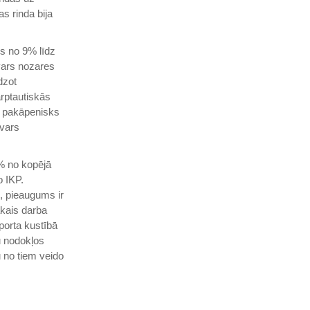
s rinda bija
es no 9% līdz
vars nozares
dzot
arptautiskās
s pakāpenisks
svars
% no kopējā
o IKP.
, pieaugums ir
ākais darba
porta kustībā
u nodokļos
u no tiem veido