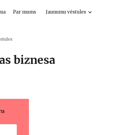
ma
Par mums
Jaunumu vēstules
stules
ļas biznesa
ru