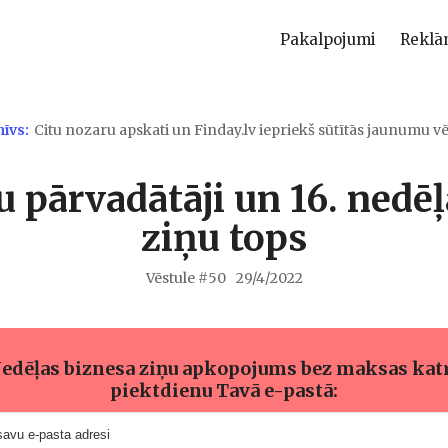
Pakalpojumi
Reklā
hīvs:
Citu nozaru apskati un Finday.lv iepriekš sūtītās jaunumu vē
 pārvadātāji un 16. nedē
ziņu tops
Vēstule #
50
29/4/2022
edēļas biznesa ziņu apkopojums bez maksas kat
piektdienu Tavā e-pastā: