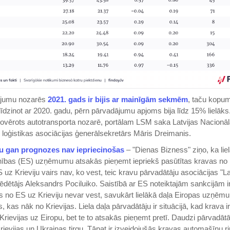
ājumu nozarēs
2021. gads ir bijis ar mainīgām sekmēm
, taču kopum
īdzinot ar 2020. gadu, pērn pārvadājumu apjoms bija līdz 15% lielāks.
ovērots autotransporta nozarē, portālam LSM saka Latvijas Nacionā
 loģistikas asociācijas ģenerālsekretārs Māris Dreimanis.
u gan prognozes nav iepriecinošas
– "Dienas Bizness" ziņo, ka lie
ības (ES) uzņēmumu atsakās pieņemt iepriekš pasūtītas kravas no K
uz Krieviju vairs nav, ko vest, teic kravu pārvadātāju asociācijas "La
ēdētājs Aleksandrs Pociluiko. Saistībā ar ES noteiktajām sankcijām i
s no ES uz Krieviju nevar vest, savukārt lielākā daļa Eiropas uzņē
 kas nāk no Krievijas. Liela daļa pārvadātāju ir situācijā, kad krava 
Krievijas uz Eiropu, bet te to atsakās pieņemt pretī. Daudzi pārvadātā
krievijas un Ukrainas tirgu. Tāpat ir izveidojušās kravas automašīnu r