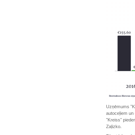
Uzņēmums "Kr
autoceļiem un 
"Kreiss" piede
Zaļizko.