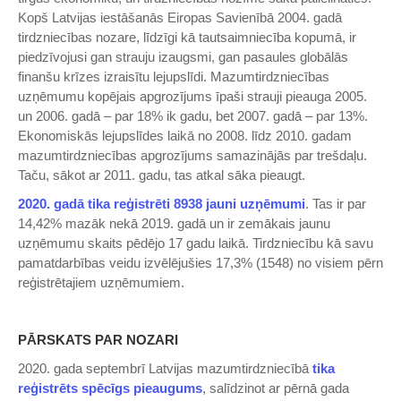
Kopš Latvijas iestāšanās Eiropas Savienībā 2004. gadā
tirdzniecības nozare, līdzīgi kā tautsaimniecība kopumā, ir
piedzīvojusi gan strauju izaugsmi, gan pasaules globālās
finanšu krīzes izraisītu lejupslīdi. Mazumtirdzniecības
uzņēmumu kopējais apgrozījums īpaši strauji pieauga 2005.
un 2006. gadā ‒ par 18% ik gadu, bet 2007. gadā – par 13%.
Ekonomiskās lejupslīdes laikā no 2008. līdz 2010. gadam
mazumtirdzniecības apgrozījums samazinājās par trešdaļu.
Taču, sākot ar 2011. gadu, tas atkal sāka pieaugt.
2020. gadā tika reģistrēti 8938 jauni uzņēmumi
. Tas ir par
14,42% mazāk nekā 2019. gadā un ir zemākais jaunu
uzņēmumu skaits pēdējo 17 gadu laikā. Tirdzniecību kā savu
pamatdarbības veidu izvēlējušies 17,3% (1548) no visiem pērn
reģistrētajiem uzņēmumiem.
PĀRSKATS PAR NOZARI
2020. gada septembrī Latvijas mazumtirdzniecībā
tika
reģistrēts spēcīgs pieaugums
, salīdzinot ar pērnā gada