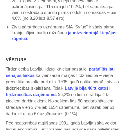
2020. gada 2. ceturksni, vidējā mēneša alga ir
palielinājusies par 115 eiro jeb 10,2%, bet samaksa par
vienu nostrādāto stundu pirms nodokļu nomaksas – par
4,6% (no 8,20 līdz 8,57 eiro).
Zivju pārstrādes uzņēmums SIA "Syfud" ir sācis pirmo
krabju nūjiņu partiju ražošanu
jaunizveidotajā Liepājas
rūpnīcā
.
VĒSTURE
Tirdzniecība Latvijā, līdzīgi kā citur pasaulē,
parādījās jau
senajos laikos
kā vienkārša maiņas tirdzniecība ‒ viena
prece tika mainīta pret citu. 1935. gadā notika pirmā Latvijas
tirdzniecības skaitīšana. Tolaik
Latvijā bija 46 tūkstoši
tirdzniecības uzņēmumu
. 96,2% no tiem strādāja līdz
pieciem darbiniekiem. No sešiem līdz 50 nodarbinātajiem
strādāja vien 3,7% jeb 1694 uzņēmumu, bet vairāk par 51
darbinieku bija 67 uzņēmumos (0,1%).
Pēc neatkarības atgūšanas 1991. gadā Latvija sāka veidot
tirgus ekonomiku, un tirdzniecības nozīme sāka palielināties.