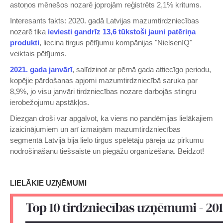
astoņos mēnešos nozarē joprojām reģistrēts 2,1% kritums.
Interesants fakts: 2020. gadā Latvijas mazumtirdzniecības
nozarē tika
ieviesti gandrīz 13,6 tūkstoši jauni patēriņa
produkti
, liecina tirgus pētījumu kompānijas "NielsenIQ"
veiktais pētījums.
2021. gada janvārī
, salīdzinot ar pērnā gada attiecīgo periodu,
kopējie pārdošanas apjomi mazumtirdzniecībā saruka par
8,9%, jo visu janvāri tirdzniecības nozare darbojās stingru
ierobežojumu apstākļos.
Diezgan droši var apgalvot, ka viens no pandēmijas lielākajiem
izaicinājumiem un arī izmaiņām mazumtirdzniecības
segmentā Latvijā bija lielo tirgus spēlētāju pāreja uz pirkumu
nodrošināšanu tiešsaistē un piegāžu organizēšana. Beidzot!
LIELĀKIE UZŅĒMUMI