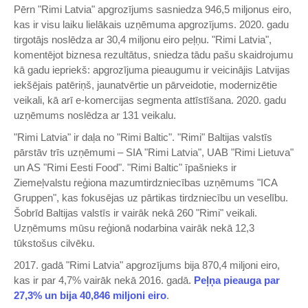
Pērn "Rimi Latvia" apgrozījums sasniedza 946,5 miljonus eiro,
kas ir visu laiku lielākais uzņēmuma apgrozījums. 2020. gadu
tirgotājs noslēdza ar 30,4 miljonu eiro peļņu. "Rimi Latvia",
komentējot biznesa rezultātus, sniedza tādu pašu skaidrojumu
kā gadu iepriekš: apgrozījuma pieaugumu ir veicinājis Latvijas
iekšējais patēriņš, jaunatvērtie un pārveidotie, modernizētie
veikali, kā arī e-komercijas segmenta attīstīšana. 2020. gadu
uzņēmums noslēdza ar 131 veikalu.
"Rimi Latvia" ir daļa no "Rimi Baltic". "Rimi" Baltijas valstīs
pārstāv trīs uzņēmumi – SIA "Rimi Latvia", UAB "Rimi Lietuva"
un AS "Rimi Eesti Food". "Rimi Baltic" īpašnieks ir
Ziemeļvalstu reģiona mazumtirdzniecības uzņēmums "ICA
Gruppen", kas fokusējas uz pārtikas tirdzniecību un veselību.
Šobrīd Baltijas valstīs ir vairāk nekā 260 "Rimi" veikali.
Uzņēmums mūsu reģionā nodarbina vairāk nekā 12,3
tūkstošus cilvēku.
2017. gadā "Rimi Latvia" apgrozījums bija 870,4 miljoni eiro,
kas ir par 4,7% vairāk nekā 2016. gadā.
Peļņa pieauga par
27,3% un bija 40,846 miljoni eiro
.