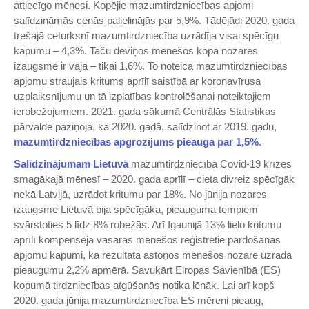
attiecīgo mēnesi. Kopējie mazumtirdzniecības apjomi
salīdzināmās cenās palielinājās par 5,9%. Tādējādi 2020. gada
trešajā ceturksnī mazumtirdzniecība uzrādīja visai spēcīgu
kāpumu – 4,3%. Taču deviņos mēnešos kopā nozares
izaugsme ir vāja – tikai 1,6%. To noteica mazumtirdzniecības
apjomu straujais kritums aprīlī saistībā ar koronavīrusa
uzplaiksnījumu un tā izplatības kontrolēšanai noteiktajiem
ierobežojumiem. 2021. gada sākumā Centrālās Statistikas
pārvalde paziņoja, ka 2020. gadā, salīdzinot ar 2019. gadu,
mazumtirdzniecības apgrozījums pieauga par 1,5%
.
Salīdzinājumam Lietuvā
mazumtirdzniecība Covid-19 krīzes
smagākajā mēnesī – 2020. gada aprīlī – cieta divreiz spēcīgāk
nekā Latvijā, uzrādot kritumu par 18%. No jūnija nozares
izaugsme Lietuvā bija spēcīgāka, pieauguma tempiem
svārstoties 5 līdz 8% robežās. Arī Igaunijā 13% lielo kritumu
aprīlī kompensēja vasaras mēnešos reģistrētie pārdošanas
apjomu kāpumi, kā rezultātā astoņos mēnešos nozare uzrāda
pieaugumu 2,2% apmērā. Savukārt Eiropas Savienībā (ES)
kopumā tirdzniecības atgūšanās notika lēnāk. Lai arī kopš
2020. gada jūnija mazumtirdzniecība ES mēreni pieaug,