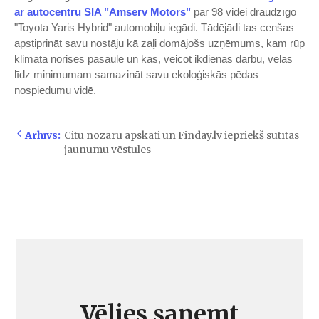
ar autocentru SIA "Amserv Motors"
par 98 videi draudzīgo
"Toyota Yaris Hybrid" automobiļu iegādi. Tādējādi tas cenšas
apstiprināt savu nostāju kā zaļi domājošs uzņēmums, kam rūp
klimata norises pasaulē un kas, veicot ikdienas darbu, vēlas
līdz minimumam samazināt savu ekoloģiskās pēdas
nospiedumu vidē.
Arhīvs:
Citu nozaru apskati un Finday.lv iepriekš sūtītās
jaunumu vēstules
Vēlies saņemt