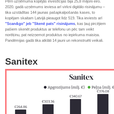
Pērn uzņēmuma kopējās investīcijas bija 25,8 miljoni eiro.
2020. gadā uzņēmums ieviesa arī virkni digitālo risinājumu –
tika uzstādītas 144 jaunas pašapkalpošanās kases, to
kopējam skaitam Latvijā pieaugot līdz 519. Tika ieviests arī
"Scan&go" jeb "Skenē pats" risinājums
, kas ļauj pircējiem
pašiem skenēt produktus ar telefonu un pēc tam veikt
norēķinu, pat neizņemot produktus no iepirkuma maisiņa.
Pandēmijas gadā tika atklāti 14 jauni un rekonstruēti veikali.
Sanitex