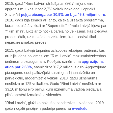
2018. gadā "Rimi Latvia" strādāja ar 893,7 miljonu eiro
apgrozījumu, kas ir par 2,7% vairāk nekā gadu iepriekš.
Savukārt
peļņa pieauga par 10,9% un bija 45,3 miljoni eiro
.
2018. gads bija zīmīgs arī ar to, ka tika uzsākta programma,
kuras rezultātā veikali ar "Supernetto" zīmolu Latvijā kļuva par
"“Rimi mini". Līdz ar to notika pāreja no veikaliem, kas piedāvā
preces lētāk, uz mazākiem veikaliem, kas piedāvā tikai
nepieciešamākās preces.
2019. gadā Latvijā turpināja uzlaboties iekšējais patēriņš, kas
arī bijis viens no iemesliem "Rimi Latvia" mazumtirdzniecības
ieņēmumu pieaugumam. Kopējais uzņēmuma
apgrozījums
auga par 2,63%
, sasniedzot 917,2 miljonus eiro. Apgrozījuma
pieaugumu esot palīdzējuši sasniegt arī jaunatvērtie un
pārveidotie, modernizētie veikali. 2019. gadu uzņēmums
noslēdza ar 129 veikaliem. Gadu "Rimi Latvia" noslēdza ar
33,16 miljonu eiro peļņu, kuru uzņēmuma vadība piedāvāja
pilnā apmērā izmaksāt dividendēs.
"Rimi Latvia", gluži kā nojaušot pandēmijas tuvošanos, 2019.
gada nogalē pircējiem padarīja pieejamu
e-veikalu
.