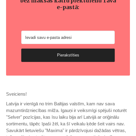
bez maksas katru piektdienu Tavā
e-pastā:
Pierakstīties
Sveiciens!
Latvija ir vienīgā no trim Baltijas valstīm, kam nav sava
mazumtirdzniecības milža. Igauņi ir veiksmīgi spējuši noturēt
"Selver" pozīcijas, kas īsu laiku bija arī Latvijā ar oriģinālu
sortimentu, tāpēc īpaši žēl, ka šī veikalu ķēde šeit vairs nav.
Savukārt lietuviešu "Maxima" ir pārdzīvojusi dažādas vētras,