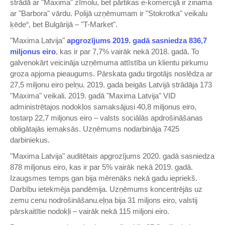
strādā ar "Maxima" zīmolu, bet pārtikas e-komercijā ir zinama
ar "Barbora" vārdu. Polijā uzņēmumam ir "Stokrotka" veikalu
ķēde“, bet Bulgārijā ‒ "T-Market".
"Maxima Latvija"
apgrozījums 2019. gadā sasniedza 836,7
miljonus eiro
, kas ir par 7,7% vairāk nekā 2018. gadā. To
galvenokārt veicināja uzņēmuma attīstība un klientu pirkumu
groza apjoma pieaugums. Pārskata gadu tirgotājs noslēdza ar
27,5 miljonu eiro pelņu. 2019. gada beigās Latvijā strādāja 173
"Maxima" veikali. 2019. gadā "Maxima Latvija" VID
administrētajos nodokļos samaksājusi 40,8 miljonus eiro,
tostarp 22,7 miljonus eiro – valsts sociālās apdrošināšanas
obligātajās iemaksās. Uzņēmums nodarbināja 7425
darbiniekus.
"Maxima Latvija" auditētais apgrozījums 2020. gadā sasniedza
878 miljonus eiro, kas ir par 5% vairāk nekā 2019. gadā.
Izaugsmes temps gan bija mērenāks nekā gadu iepriekš.
Darbību ietekmēja pandēmija. Uzņēmums koncentrējās uz
zemu cenu nodrošināšanu.eļņa bija 31 miljons eiro, valstij
pārskaitītie nodokļi – vairāk nekā 115 miljoni eiro.