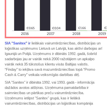
SIA "Sanitex" ir
lielākais vairumtirdzniecības, distribūcijas un
loģistikas uzņēmums Lietuvā un Latvijā, kas aktīvi darbojas arī
Igaunijā un Polijā. Uzņēmums ir dibināts 1992. gadā, šobrīd
sadarbojas jau ar vairāk nekā 2000 ražotājiem un apkalpo
vairāk nekā 35 tūkstošus klientu visās Baltijas valstīs.
“Finday” to iekļāva savā mazumtirdzniecības topā “Promo
Cash & Carry” veikala veiksmīgās darbības dēļ.
SIA "Sanitex" ir dibināta 1992. vai 1993. gadā - informācija
dažādos avotos atšķiras. Uzņēmuma pamatdarbība ir
saimniecības un pārtikas preču vairumtirdzniecība.
Uzņēmums ietilpst "Sanitex" grupā, kas ir lielākā
vairumtirdzniecības, distribūcijas un loģistikas kompānija