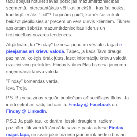
taču spējusi noturēt savas pozīcijas mazumtirdzniecības
segmentā. Interesantākais vēl tikai priekšā ‒ kas īsti notiks,
kad tirgū ienāks "Lidl"? Turpinām gaidīt, kamēr šie veikali
beidzot piepildīsies ar precēm un vērs durvis klientiem. Tikmēr
apskatām šābrīža mazumtirdzniecības līderus un
tirdzniecības nozares tendences.
Atgādinām, ka "Finday" biznesa jaunumu vēstules tagad
ir
pieejamas arī krievu valodā
. Tāpēc, ja kāds Tavs draugs,
paziņa vai kolēģis ērtāk jūtas, lasot informāciju krievu valodā,
uzaicini viņu pieteikties Finday.lv iknedēļas biznesa jaunumu
saņemšanai krievu valodā!
"Finday" komandas vārdā,
Ieva Treija
P.S. Biznesa ziņas regulāri publicējam arī sociālajos tīklos. Ja
ir ērti sekot arī šādi, tad dari tā.
Finday @ Facebook
un
Finday @ LinkedIn
.
P.S.2 Ja patīk tas, ko darām, iesaki draugiem, radiem,
paziņām. Tik vien kā jānorāda sava e-pasta adrese
Finday
mājas lapā
, un svarīgākie biznesa jaunumi ik nedēļu būs arī