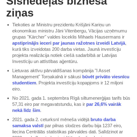
Šīsnedēļas biznesa
ziņas
Tiekoties ar Ministru prezidentu Krišjāni Kariņu un
ekonomikas ministru Jāni Vitenbergu, Vācijas uzņēmumu
grupas "Kärcher" valdes loceklis Mihaels Hausermans ir
apstiprinājis ieceri par jaunas ražotnes izveidi Latvijā
,
kurā tiks izveidotas 200 darba vietas. Jaunā investīciju
projekta realizācija notiek ciešā sadarbībā ar Latvijas
Investīciju un attīstības aģentūru.
Lietuvas aktīvu pārvaldīšanas kompānija "I Asset
Management" Torņakalnā ir sākusi
būvēt privāto viesnīcu
studentiem
. Projekta investīciju kopapjoms ir 12 miljoni
eiro.
No 2021. gada 1. septembra Rīgā siltumenerģijas tarifs būs
57,31 eiro par megavatstundu, kas ir
par 26,6% vairāk
nekā līdz šim
.
2021. gada 2. ceturksnī mēneša vidējā
bruto darba
samaksa valstī
par pilnas slodzes darbu bija 1237 eiro,
liecina Centrālās statistikas pārvaldes dati. Salīdzinot ar