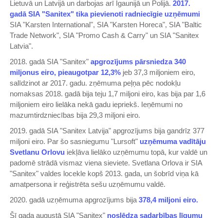
Lietuvā un Latvijā un darbojas arī Igaunijā un Polijā.
2017.
gadā SIA "Sanitex" tika pievienoti radniecīgie uzņēmumi
SIA "Karsten International", SIA "Karsten Horeca", SIA "Baltic
Trade Network", SIA "Promo Cash & Carry" un SIA "Sanitex
Latvia".
2018. gadā SIA "Sanitex"
apgrozījums pārsniedza 340
miljonus eiro, pieaugotpar 12,3%
jeb 37,3 miljoniem eiro,
salīdzinot ar 2017. gadu. zņēmuma peļņa pēc nodokļu
nomaksas 2018. gadā bija teju 1,7 miljoni eiro, kas bija par 1,6
miljoniem eiro lielāka nekā gadu iepriekš. Ieņēmumi no
mazumtirdzniecības bija 29,3 miljoni eiro.
2019. gadā SIA "Sanitex Latvija" apgrozījums bija gandrīz 377
miljoni eiro. Par šo sasniegumu "Lursoft"
uzņēmuma vadītāju
Svetlanu Orlovu
iekļāva lielāko uzņēmumu topā, kur valdē un
padomē strādā vismaz viena sieviete. Svetlana Orlova ir SIA
"Sanitex" valdes locekle kopš 2013. gada, un šobrīd viņa kā
amatpersona ir reģistrēta sešu uzņēmumu valdē.
2020. gadā uzņēmuma apgrozījums bija
378,4 miljoni eiro.
Šī gada augustā SIA "Sanitex"
noslēdza sadarbības līgumu