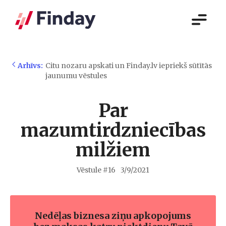
Arhīvs:
Citu nozaru apskati un Finday.lv iepriekš sūtītās
jaunumu vēstules
Par
mazumtirdzniecības
milžiem
Vēstule #
16
3/9/2021
Nedēļas biznesa ziņu apkopojums