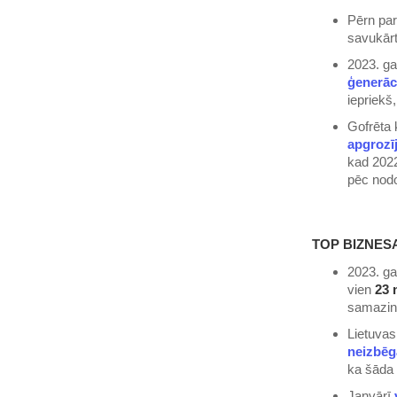
Pērn pa
savukārt
2023. g
ģenerāc
iepriekš
Gofrēta 
apgrozī
kad 2022
pēc nodo
TOP BIZNESA
2023. g
vien
23 
samazin
Lietuvas
neizbē
ka šāda 
Janvārī