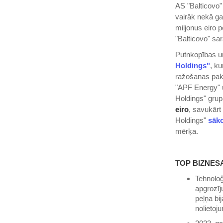
AS "Balticovo"
vairāk nekā ga
miljonus eiro 
"Balticovo" sar
Putnkopības 
Holdings"
, k
ražošanas pak
"APF Energy" 
Holdings" grup
eiro
, savukārt
Holdings"
sāko
mērķa.
TOP BIZNESA
Tehnoloģ
apgrozīj
peļņa bi
nolietoj