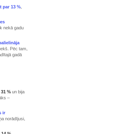
t par 13 %
,
les
rāk nekā gadu
alielināja
riekš. Pēc tam,
dītajā gadā
r
31 %
un bija
āks –
 ir
ņa norādījusi,
r
14 %