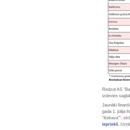
Redzot AS "Balt
izdevies sagla
Jaunāki finanš
gada 1. jūlija
"Ķekava"", str
iepriekš
. Uzņē