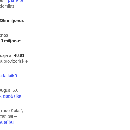
as ir
par 9 %
ndēmijas
225 miljonus
ienas
10 miljonus
ādāja ar
48,91
ina provizoriskie
ada laikā
auguši 5,6
. gadā tika
iļrade Koks",
īstībai –
aistību