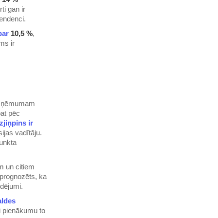
i gan ir
tendenci.
 par
10,5 %
,
ms ir
 uzņēmumam
at pēc
zjiņpins ir
ijas vadītāju.
punkta
m un citiem
 prognozēts, ka
udējumi.
aldes
ši pienākumu to