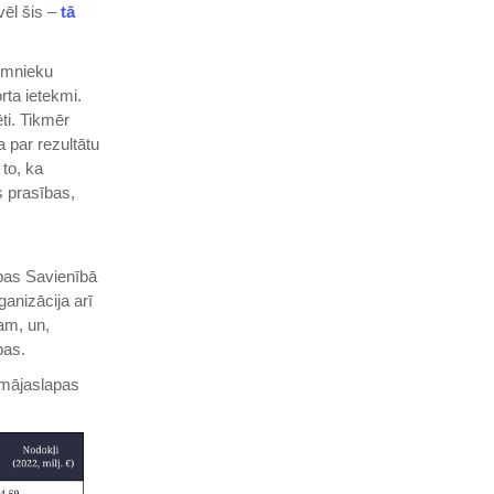
vēl šis –
tā
aimnieku
ta ietekmi.
ti. Tikmēr
 par rezultātu
to, ka
s prasības,
opas Savienībā
anizācija arī
am, un,
bas.
 mājaslapas