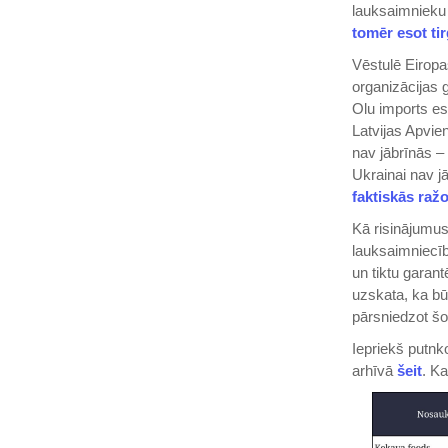
lauksaimnieku p
tomēr esot ti
Vēstulē Eiropa
organizācijas
Olu imports eso
Latvijas Apvie
nav jābrīnās 
Ukrainai nav j
faktiskās raž
Kā risinājumus
lauksaimniecīb
un tiktu garan
uzskata, ka bū
pārsniedzot šo
Iepriekš putnk
arhīvā
šeit
. K