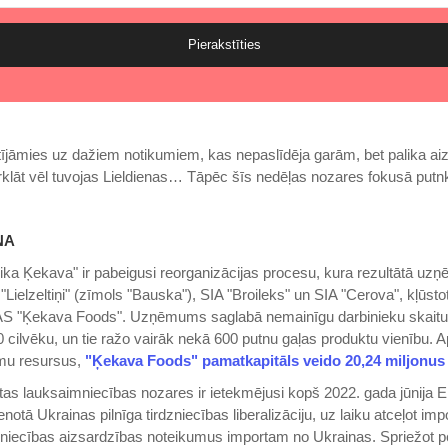
Pierakstīties
ījāmies uz dažiem notikumiem, kas nepaslīdēja garām, bet palika aiz
urklāt vēl tuvojas Lieldienas… Tāpēc šīs nedēļas nozares fokusā putn
ŅA
ika Ķekava" ir pabeigusi reorganizācijas procesu, kura rezultātā u
"Lielzeltiņi" (zīmols "Bauska"), SIA "Broileks" un SIA "Cerova", kļūsto
 "Ķekava Foods". Uzņēmums saglabā nemainīgu darbinieku skaitu
 cilvēku, un tie ražo vairāk nekā 600 putnu gaļas produktu vienību. A
mu resursus,
"Ķekava Foods" pamatkapitāls veido 20,24 miljonus 
tas lauksaimniecības nozares ir ietekmējusi kopš 2022. gada jūnija E
notā Ukrainas pilnīga tirdzniecības liberalizāciju, uz laiku atceļot im
zniecības aizsardzības noteikumus importam no Ukrainas. Spriežot p