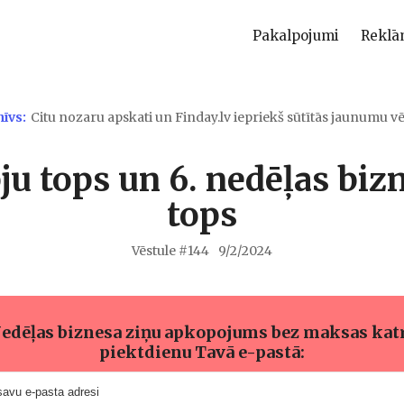
Pakalpojumi
Reklā
hīvs:
Citu nozaru apskati un Finday.lv iepriekš sūtītās jaunumu vē
u tops un 6. nedēļas biz
tops
Vēstule #
144
9/2/2024
edēļas biznesa ziņu apkopojums bez maksas kat
piektdienu Tavā e-pastā: