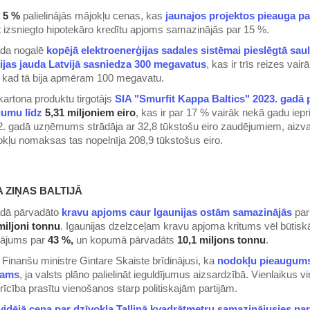
r
5 %
palielinājās mājokļu cenas, kas
jaunajos projektos pieauga pa
 izsniegto hipotekāro kredītu apjoms samazinājās par 15 %.
ada nogalē
kopējā elektroenerģijas sadales sistēmai pieslēgtā sau
ijas jauda Latvijā sasniedza 300 megavatus
, kas ir trīs reizes vai
, kad tā bija apmēram 100 megavatu.
kartona produktu tirgotājs
SIA "Smurfit Kappa Baltics" 2023. gadā p
jumu līdz
5,31 miljoniem eiro
, kas ir par 17 % vairāk nekā gadu iep
. gadā uzņēmums strādāja ar 32,8 tūkstošu eiro zaudējumiem, aizva
kļu nomaksas tas nopelnīja 208,9 tūkstošus eiro.
 ZIŅAS BALTIJĀ
adā pārvadāto
kravu apjoms caur Igaunijas ostām samazinājās
pa
miljoni tonnu
. Igaunijas dzelzceļam kravu apjoma kritums vēl būtisk
ājums par
43 %,
un kopumā pārvadāts
10,1 miljons tonnu
.
 Finanšu ministre Gintare Skaiste brīdinājusi, ka
nodokļu pieaugums
gams
, ja valsts plāno palielināt ieguldījumus aizsardzībā. Vienlaikus vi
rīcība prasītu vienošanos starp politiskajām partijām.
vidējā cena par dzīvokļa Tallinā kvadrātmetru samazinājusies pa