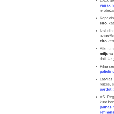
2023. g
vairāk 
ierobežo
Kopējais
eiro
, ka
Izsludin
uzturēša
eiro
vēr
Atkritum
miljona 
dati. Uz
Pilna se
palielin
Latvijas
reizes, 
pārdoti 
AS "Reģi
kura ba
jaunas 
refinan