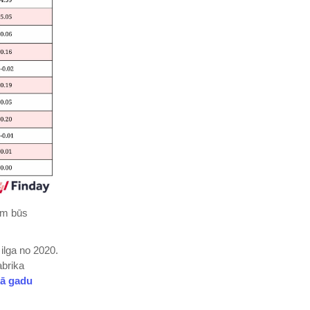
rim būs
ilga no 2020.
abrika
kā gadu