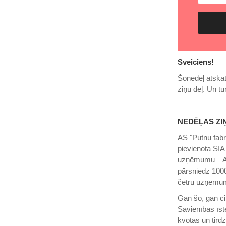
Sveiciens!
Šonedēļ atskat
ziņu dēļ. Un t
NEDĒĻAS ZI
AS "Putnu fabr
pievienota SIA 
uzņēmumu – AS
pārsniedz 1000
četru uzņēmu
Gan šo, gan ci
Savienības īste
kvotas un tird