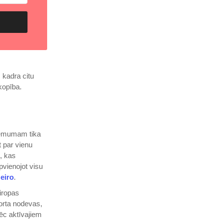
 kadra citu
kopība.
zņēmumam tika
t par vienu
, kas
pvienojot visu
eiro
.​
iropas
porta nodevas,
ēc aktīvajiem