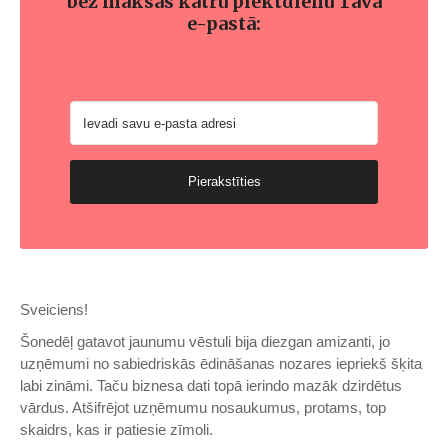
bez maksas katru piektdienu Tavā
e-pastā:
Pierakstīties
Sveiciens!
Šonedēļ gatavot jaunumu vēstuli bija diezgan amizanti, jo
uzņēmumi no sabiedriskās ēdināšanas nozares iepriekš šķita
labi zināmi. Taču biznesa dati topā ierindo mazāk dzirdētus
vārdus. Atšifrējot uzņēmumu nosaukumus, protams, top
skaidrs, kas ir patiesie zīmoli.