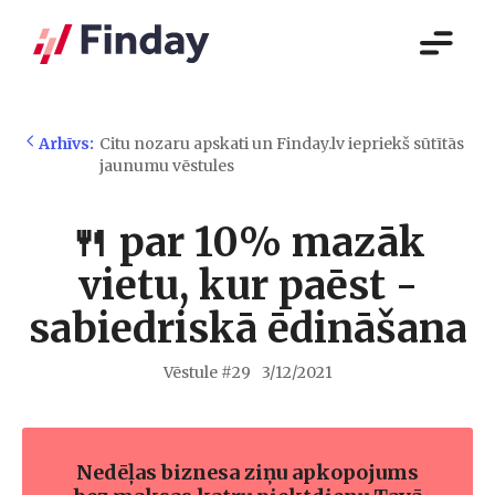
Arhīvs:
Citu nozaru apskati un Finday.lv iepriekš sūtītās
jaunumu vēstules
🍴 par 10% mazāk
vietu, kur paēst -
sabiedriskā ēdināšana
Vēstule #
29
3/12/2021
Nedēļas biznesa ziņu apkopojums