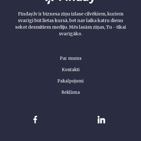
Finday.lv ir biznesa ziņu izlase cilvēkiem, kuriem
svarīgi būt lietas kursā, bet nav laika katru dienu
sekot desmitiem mediju. Mēs lasām ziņas, Tu - tikai
svarīgāko.
Par mums
Kontakti
Pakalpojumi
Reklāma