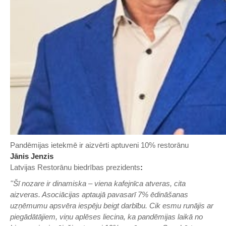
Pandēmijas ietekmē ir aizvērti aptuveni 10% restorānu
Jānis Jenzis ​
Latvijas Restorānu biedrības prezidents
:
''Šī nozare ir dinamiska – viena kafejnīca atveras, cita
aizveras. Asociācijas aptaujā pavasarī 7% ēdināšanas
uzņēmumu apsvēra iespēju beigt darbību. Cik esmu runājis ar
piegādātājiem, viņu aplēses liecina, ka pandēmijas laikā no