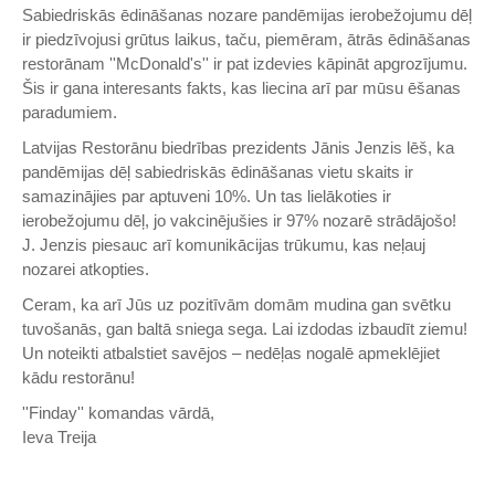
Sabiedriskās ēdināšanas nozare pandēmijas ierobežojumu dēļ
ir piedzīvojusi grūtus laikus, taču, piemēram, ātrās ēdināšanas
restorānam ''McDonald's'' ir pat izdevies kāpināt apgrozījumu.
Šis ir gana interesants fakts, kas liecina arī par mūsu ēšanas
paradumiem.
Latvijas Restorānu biedrības prezidents Jānis Jenzis lēš, ka
pandēmijas dēļ sabiedriskās ēdināšanas vietu skaits ir
samazinājies par aptuveni 10%. Un tas lielākoties ir
ierobežojumu dēļ, jo vakcinējušies ir 97% nozarē strādājošo!
J. Jenzis piesauc arī komunikācijas trūkumu, kas neļauj
nozarei atkopties.
Ceram, ka arī Jūs uz pozitīvām domām mudina gan svētku
tuvošanās, gan baltā sniega sega. Lai izdodas izbaudīt ziemu!
Un noteikti atbalstiet savējos – nedēļas nogalē apmeklējiet
kādu restorānu!
''Finday'' komandas vārdā,
Ieva Treija