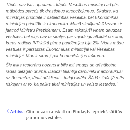
Tāpēc nav īsti saprotams, kāpēc Veselības ministrija arī pēc
mājsēdes paredz tik drastiskus ierobežojumus. Skaidrs, ka
ministrijas prioritāte ir sabiedrības veselība, bet Ekonomikas
ministrijas prioritāte ir ekonomika. Manā skatījumā līdzsvars ir
jāatrod Ministru Prezidentam. Esam rakstījuši viņam daudzas
vēstules, bet viņš nav uzskatījis par vajadzīgu atbildēt nozarei,
kuras radītais IKP laikā pirms pandēmijas bija 2%. Visas mūsu
vēstules ir pārsūtītas Ekonomikas ministrijai vai Veselības
ministrijai. Man ir skumji par komunikācijas trūkumu.
Šis laiks restorānu nozarei ir bijis ļoti smags un arī nākotne
rādās diezgan drūma. Daudzi talantīgi darbinieki ir aizbraukuši
uz ārzemēm, tāpat arī klienti – turīgi cilvēki. Šādā situācijā mēs
riskējam ar to, ka paliks tikai ministrijas un valsts iestādes."
Arhīvs:
Citu nozaru apskati un Finday.lv iepriekš sūtītās
jaunumu vēstules