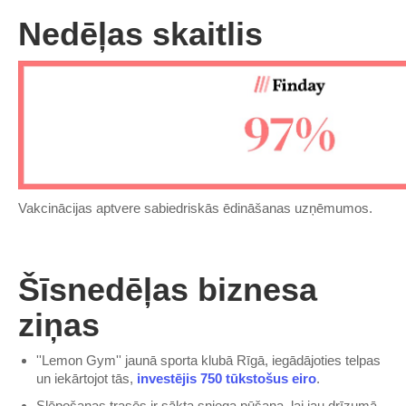
Nedēļas skaitlis
Vakcinācijas aptvere sabiedriskās ēdināšanas uzņēmumos.
Šīsnedēļas biznesa
ziņas
''Lemon Gym'' jaunā sporta klubā Rīgā, iegādājoties telpas
un iekārtojot tās,
investējis 750 tūkstošus eiro
.
Slēpošanas trasēs ir sākta sniega pūšana, lai jau drīzumā