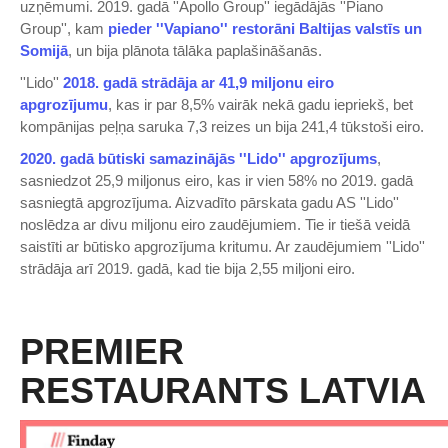
uzņēmumi. 2019. gadā ''Apollo Group'' iegādājās ''Piano
Group'', kam
pieder ''Vapiano'' restorāni Baltijas valstīs un
Somijā
, un bija plānota tālāka paplašināšanās.
''Lido''
2018. gadā strādāja ar 41,9 miljonu eiro
apgrozījumu
, kas ir par 8,5% vairāk nekā gadu iepriekš, bet
kompānijas peļņa saruka 7,3 reizes un bija 241,4 tūkstoši eiro.
2020. gadā būtiski samazinājās ''Lido'' apgrozījums
,
sasniedzot 25,9 miljonus eiro, kas ir vien 58% no 2019. gadā
sasniegtā apgrozījuma. Aizvadīto pārskata gadu AS ''Lido''
noslēdza ar divu miljonu eiro zaudējumiem. Tie ir tiešā veidā
saistīti ar būtisko apgrozījuma kritumu. Ar zaudējumiem ''Lido''
strādāja arī 2019. gadā, kad tie bija 2,55 miljoni eiro.
PREMIER
RESTAURANTS LATVIA