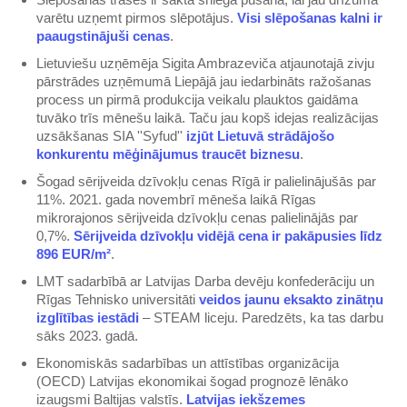
varētu uzņemt pirmos slēpotājus.
Visi slēpošanas kalni ir
paaugstinājuši cenas
.
Lietuviešu uzņēmēja Sigita Ambrazeviča atjaunotajā zivju
pārstrādes uzņēmumā Liepājā jau iedarbināts ražošanas
process un pirmā produkcija veikalu plauktos gaidāma
tuvāko trīs mēnešu laikā. Taču jau kopš idejas realizācijas
uzsākšanas SIA ''Syfud''
izjūt Lietuvā strādājošo
konkurentu mēģinājumus traucēt biznesu
.
Šogad sērijveida dzīvokļu cenas Rīgā ir palielinājušās par
11%. 2021. gada novembrī mēneša laikā Rīgas
mikrorajonos sērijveida dzīvokļu cenas palielinājās par
0,7%.
Sērijveida dzīvokļu vidējā cena ir pakāpusies līdz
896 EUR/m²
.
LMT sadarbībā ar Latvijas Darba devēju konfederāciju un
Rīgas Tehnisko universitāti
veidos jaunu eksakto zinātņu
izglītības iestādi
– STEAM liceju. Paredzēts, ka tas darbu
sāks 2023. gadā.
Ekonomiskās sadarbības un attīstības organizācija
(OECD) Latvijas ekonomikai šogad prognozē lēnāko
izaugsmi Baltijas valstīs.
Latvijas iekšzemes