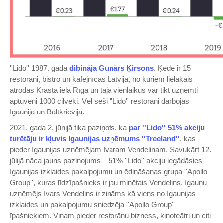
''Lido'' 1987. gadā
dibināja Gunārs Ķirsons
. Ķēdē ir 15
restorāni, bistro un kafejnīcas Latvijā, no kuriem lielākais
atrodas Krasta ielā Rīgā un tajā vienlaikus var tikt uzņemti
aptuveni 1000 cilvēki. Vēl seši ''Lido'' restorāni darbojas
Igaunijā un Baltkrievijā.
2021. gada 2. jūnijā tika paziņots, ka
par ''Lido'' 51% akciju
turētāju ir kļuvis Igaunijas uzņēmums ''Treeland''
, kas
pieder Igaunijas uzņēmējam Ivaram Vendelinam. Savukārt 12.
jūlijā nāca jauns paziņojums – 51% ''Lido'' akciju iegādāsies
Igaunijas izklaides pakalpojumu un ēdināšanas grupa ''Apollo
Group'', kuras līdzīpašnieks ir jau minētais Vendelins. Igauņu
uzņēmējs Ivars Vendelins ir zināms kā viens no Igaunijas
izklaides un pakalpojumu sniedzēja ''Apollo Group''
īpašniekiem. Viņam pieder restorānu bizness, kinoteātri un citi