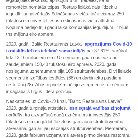
iegādājoties iekārtas, aprīkojumu un mēbeles, kā arī
remontējot nomātās telpas. Tostarp lielākā daļa līdzekļu
ieguldīti jaunatvērtajās ēdināšanas vietās, taču vismaz 250
tūkstoši eiro investēti esošo ēdināšanas vietu attīstībā.
Kopumā pēdējo triju gadu laikā kompānijas ieguldījumi ir bijuši
trīs miljonu eiro apmērā.
2020. gadā ''Baltic Restaurants Latvia''
apgrozījums Covid-19
izraisītās krīzes ietekmē samazinājās
par 37,61%, sarūkot
līdz 13,16 miljoniem eiro. Uzņēmums gadu noslēdza ar
zaudējumiem 190,49 tūkstošu eiro apmērā. 2020. gada
noslēgumā uzņēmumam bija 105 struktūrvienības. Divi lielākie
segmenti ir izglītības iestādes (66) un darbinieku pusdienu
restorāni (28). Abos iepriekšminētajos segmentos uzņēmums
ir saglabājis tirgus līdera pozīciju.
Neskatoties uz Covid-19 krīzi, ''Baltic Restaurants Latvia''
2020. gadā turpināja attīstīties.
Iesniegtajā vadības ziņojumā
norādīts, ka aizvadītajā gadā uzņēmums ir investējis 250
tūkstošus eiro, ieguldot līdzekļus gan jaunu struktūrvienību
atvēršanā, gan arī jau esošajās struktūrvienībās. Piemēram,
2020. gada februārī uzņēmums atvēra pirmo dienas restorānu