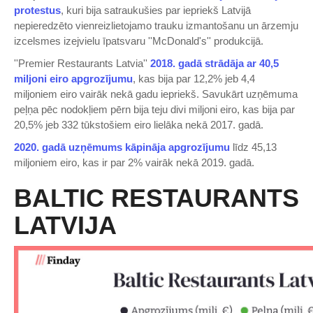
protestus
, kuri bija satraukušies par iepriekš Latvijā
nepieredzēto vienreizlietojamo trauku izmantošanu un ārzemju
izcelsmes izejvielu īpatsvaru ''McDonald's'' produkcijā.
''Premier Restaurants Latvia''
2018. gadā strādāja ar 40,5
miljoni eiro apgrozījumu
, kas bija par 12,2% jeb 4,4
miljoniem eiro vairāk nekā gadu iepriekš. Savukārt uzņēmuma
peļņa pēc nodokļiem pērn bija teju divi miljoni eiro, kas bija par
20,5% jeb 332 tūkstošiem eiro lielāka nekā 2017. gadā.
2020. gadā uzņēmums kāpināja apgrozījumu
līdz 45,13
miljoniem eiro, kas ir par 2% vairāk nekā 2019. gadā.
BALTIC RESTAURANTS
LATVIJA