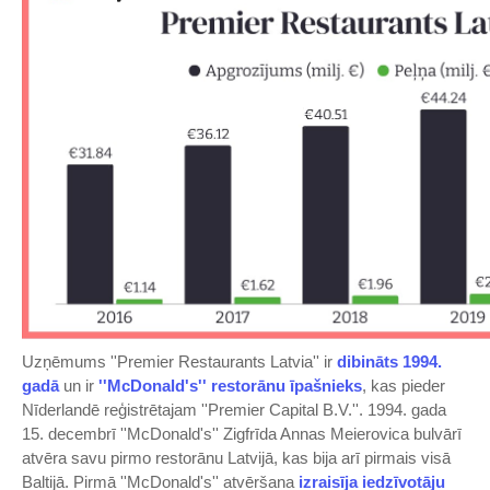
Uzņēmums ''Premier Restaurants Latvia'' ir
dibināts 1994.
gadā
un ir
''McDonald's'' restorānu īpašnieks
, kas pieder
Nīderlandē reģistrētajam ''Premier Capital B.V.''. 1994. gada
15. decembrī ''McDonald's'' Zigfrīda Annas Meierovica bulvārī
atvēra savu pirmo restorānu Latvijā, kas bija arī pirmais visā
Baltijā. Pirmā ''McDonald's'' atvēršana
izraisīja iedzīvotāju