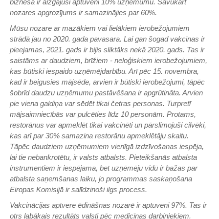
biznesa ir aizgājuši aptuveni 10% uzņēmumu. Savukārt
nozares apgrozījums ir samazinājies par 60%.
Mūsu nozare ar mazākiem vai lielākiem ierobežojumiem
strādā jau no 2020. gada pavasara. Lai gan šogad vakcīnas ir
pieejamas, 2021. gads ir bijis sliktāks nekā 2020. gads. Tas ir
saistāms ar daudziem, brīžiem - neloģiskiem ierobežojumiem,
kas būtiski iespaido uzņēmējdarbību. Arī pēc 15. novembra,
kad ir beigusies mājsēde, arvien ir būtiski ierobežojumi, tāpēc
šobrīd daudzu uzņēmumu pastāvēšana ir apgrūtināta. Arvien
pie viena galdiņa var sēdēt tikai četras personas. Turpretī
mājsaimniecībās var pulcēties līdz 10 personām. Protams,
restorānus var apmeklēt tikai vakcinēti un pārslimojuši cilvēki,
kas arī par 30% samazina restorānu apmeklētāju skaitu.
Tāpēc daudziem uzņēmumiem vienīgā izdzīvošanas iespēja,
lai tie nebankrotētu, ir valsts atbalsts. Pieteikšanās atbalsta
instrumentiem ir iespējama, bet uzņēmēju vidū ir bažas par
atbalsta saņemšanas laiku, jo programmas saskaņošana
Eiropas Komisijā ir salīdzinoši ilgs process.
Vakcinācijas aptvere ēdināšnas nozarē ir aptuveni 97%. Tas ir
otrs labākais rezultāts valstī pēc medicīnas darbiniekiem.