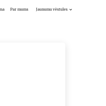
ma
Par mums
Jaunumu vēstules