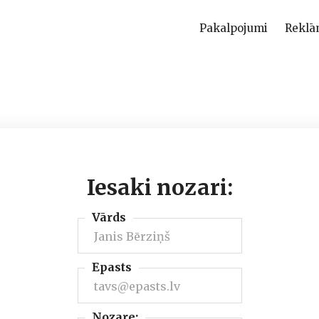
Pakalpojumi
Reklā
Iesaki nozari:
Vārds
Epasts
Nozare: