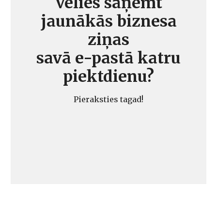
Vēlies saņemt
jaunākās biznesa
ziņas
savā e-pastā katru
piektdienu?
Pieraksties tagad!