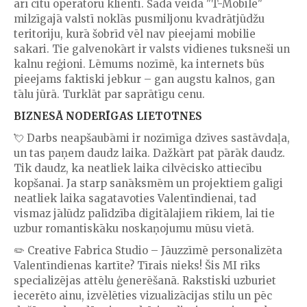
arī citu operatoru klienti. Šādā veidā "T-Mobile"
milzīgajā valstī noklās pusmiljonu kvadrātjūdžu
teritoriju, kurā šobrīd vēl nav pieejami mobilie
sakari. Tie galvenokārt ir valsts vidienes tuksneši un
kalnu reģioni. Lēmums nozīmē, ka internets būs
pieejams faktiski jebkur – gan augstu kalnos, gan
tālu jūrā. Turklāt par saprātīgu cenu.
BIZNESĀ NODERĪGAS LIETOTNES
💘 Darbs neapšaubāmi ir nozīmīga dzīves sastāvdaļa,
un tas paņem daudz laika. Dažkārt pat pārāk daudz.
Tik daudz, ka neatliek laika cilvēcisko attiecību
kopšanai. Ja starp sanāksmēm un projektiem galīgi
neatliek laika sagatavoties Valentīndienai, tad
vismaz jālūdz palīdzība digitālajiem rīkiem, lai tie
uzbur romantiskāku noskaņojumu mūsu vietā.
✏️ Creative Fabrica Studio – Jāuzzīmē personalizēta
Valentīndienas kartīte? Tīrais nieks! Šis MI rīks
specializējas attēlu ģenerēšanā. Rakstiski uzburiet
iecerēto ainu, izvēlēties vizualizācijas stilu un pēc