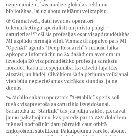
uzņēmumiem, kas analizē globālās reklāmu
bibliotēkas, lai uzlabotu reklāmu veiktspēju.
🫣 Grāmatveži, datu ievades operatori,
telemārketinga speciālisti un juristu palīgi –
saturieties! Tieši šīs profesijas esot visapdraudētākās
MI uzplūdu pirmajā vilnī. Vismaz tā apgalvo pats MI.
"OpenAI" aģents "Deep Research" 7 minūšu laikā
apkopoja informāciju no 24 dažādiem avotiem un
izveidoja 20 visapdraudētāko profesiju sarakstu,
norādot, kāda ir iespējamība, ka cilvēki tajā tiks
aizstāti, un kādēļ. Cilvēkiem šāda pētījuma veikšanai
vien būtu nepieciešamas vairākas stundas, ja ne
dienas.
🛰️ Mobilo sakaru operators "T-Mobile" spēris soli
tuvāk visaptveroša sakaru tīkla izveidošanai.
Sadarbībā ar "Starlink" tas jau jūlijā sākšot piedāvāt
jaunu pakalpojumu, kas paredz par 15 ASV dolāriem
mēnesī nodrošināt datu pārraidi caur orbītā
riņķojošiem satelītiem. Pakalpojumu varēšot abonēt