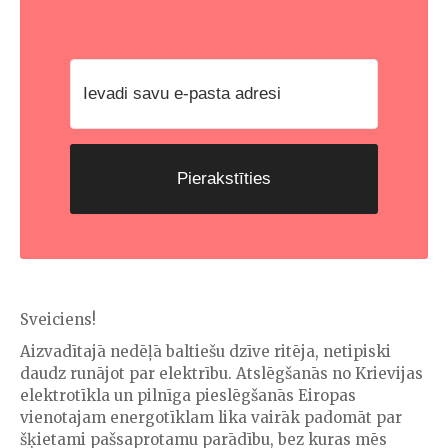
Pierakstīties
Sveiciens!
Aizvadītajā nedēļā baltiešu dzīve ritēja, netipiski
daudz runājot par elektrību. Atslēgšanās no Krievijas
elektrotīkla un pilnīga pieslēgšanās Eiropas
vienotajam energotīklam lika vairāk padomāt par
šķietami pašsaprotamu parādību, bez kuras mēs