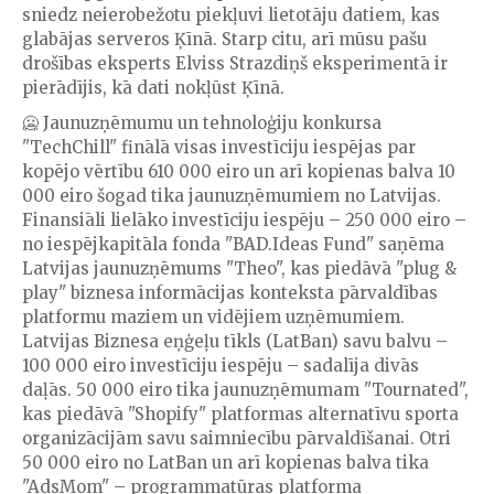
sniedz neierobežotu piekļuvi lietotāju datiem, kas
glabājas serveros Ķīnā. Starp citu, arī mūsu pašu
drošības eksperts Elviss Strazdiņš eksperimentā ir
pierādījis, kā dati nokļūst Ķīnā.
🥶 Jaunuzņēmumu un tehnoloģiju konkursa
"TechChill" finālā visas investīciju iespējas par
kopējo vērtību 610 000 eiro un arī kopienas balva 10
000 eiro šogad tika jaunuzņēmumiem no Latvijas.
Finansiāli lielāko investīciju iespēju – 250 000 eiro –
no iespējkapitāla fonda "BAD.Ideas Fund" saņēma
Latvijas jaunuzņēmums "Theo", kas piedāvā "plug &
play" biznesa informācijas konteksta pārvaldības
platformu maziem un vidējiem uzņēmumiem.
Latvijas Biznesa eņģeļu tīkls (LatBan) savu balvu –
100 000 eiro investīciju iespēju – sadalīja divās
daļās. 50 000 eiro tika jaunuzņēmumam "Tournated",
kas piedāvā "Shopify" platformas alternatīvu sporta
organizācijām savu saimniecību pārvaldīšanai. Otri
50 000 eiro no LatBan un arī kopienas balva tika
"AdsMom" – programmatūras platforma