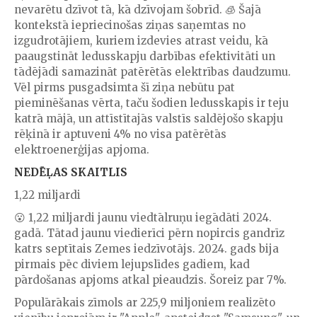
nevarētu dzīvot tā, kā dzīvojam šobrīd. 🧊 Šajā
kontekstā iepriecinošas ziņas saņemtas no
izgudrotājiem, kuriem izdevies atrast veidu, kā
paaugstināt ledusskapju darbības efektivitāti un
tādējādi samazināt patērētās elektrības daudzumu.
Vēl pirms pusgadsimta šī ziņa nebūtu pat
pieminēšanas vērta, taču šodien ledusskapis ir teju
katrā mājā, un attīstītajās valstīs saldējošo skapju
rēķinā ir aptuveni 4% no visa patērētās
elektroenerģijas apjoma.
NEDĒĻAS SKAITLIS
1,22 miljardi
​😮 1,22 miljardi jaunu viedtālruņu iegādāti 2024.
gadā. Tātad jaunu viedierīci pērn nopircis gandrīz
katrs septītais Zemes iedzīvotājs. 2024. gads bija
pirmais pēc diviem lejupslīdes gadiem, kad
pārdošanas apjoms atkal pieaudzis. Šoreiz par 7%.
Populārākais zīmols ar 225,9 miljoniem realizēto