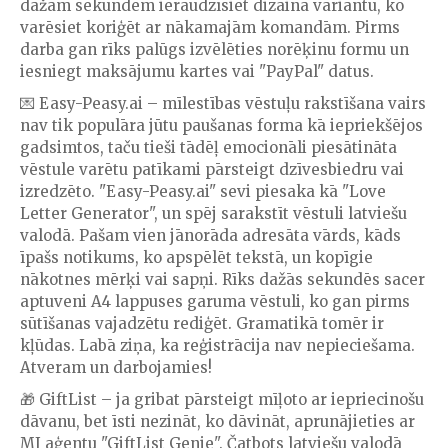
dažām sekundēm ieraudzīsiet dizaina variantu, ko
varēsiet koriģēt ar nākamajām komandām. Pirms
darba gan rīks palūgs izvēlēties norēķinu formu un
iesniegt maksājumu kartes vai "PayPal" datus.
💌 Easy-Peasy.ai – mīlestības vēstuļu rakstīšana vairs
nav tik populāra jūtu paušanas forma kā iepriekšējos
gadsimtos, taču tieši tādēļ emocionāli piesātināta
vēstule varētu patīkami pārsteigt dzīvesbiedru vai
izredzēto. "Easy-Peasy.ai" sevi piesaka kā "Love
Letter Generator", un spēj sarakstīt vēstuli latviešu
valodā. Pašam vien jānorāda adresāta vārds, kāds
īpašs notikums, ko apspēlēt tekstā, un kopīgie
nākotnes mērķi vai sapņi. Rīks dažās sekundēs sacer
aptuveni A4 lappuses garuma vēstuli, ko gan pirms
sūtīšanas vajadzētu rediģēt. Gramatikā tomēr ir
kļūdas. Labā ziņa, ka reģistrācija nav nepieciešama.
Atveram un darbojamies!
🎁 GiftList – ja gribat pārsteigt mīļoto ar iepriecinošu
dāvanu, bet īsti nezināt, ko dāvināt, aprunājieties ar
MI aģentu "GiftList Genie". Čatbots latviešu valodā