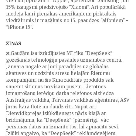
vienību joprojām ir "Apple", apsteidzot "Samsung", un
15% izaugsmi piedzīvojušo "Xiaomi". Arī populārākā
modeļa lauri pienākas amerikāņiem: pirktākais
viedtālrunis ir mazākais no 15. paaudzes "aifoniem" -
"iPhone 15".
ZIŅAS
❌ Gaužām īsa izrādījusies MI rīka "DeepSeek"
gozēšanās tehnoloģiju pasaules uzmanības centrā.
Janvāra nogalē ar joni parādījies uz globālās
skatuves un uzdzinis stresu lielajām Rietumu
kompānijām, nu šis Ķīnā radītais produkts sāk
saņemt sitienus no visām pusēm. Lietotnes
izmantošanu ierēdņu darba telefonos aizliedza
Austrālijas valdība, Taivānas valdības aģentūras, ASV
jūras kara flote un daudz citi. Nupat arī
Dienvidkorejas izlūkdienests nācis klajā ar
brīdinājumu, ka "DeepSeek" "pārmērīgi" vāc
personas datus un izmanto tos, lai apmācītu sevi.
Izlūki apgalvo, ka "DeepSeek" reklāmdevējiem