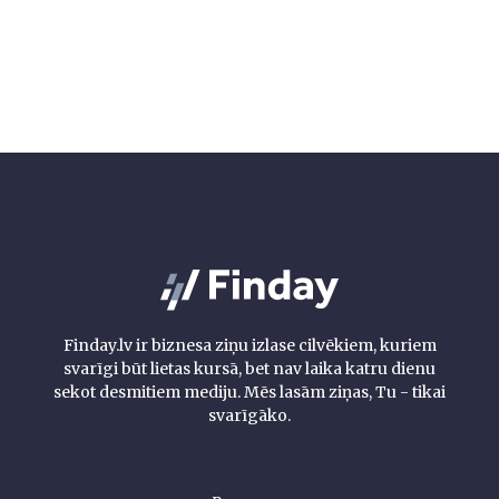
Finday.lv ir biznesa ziņu izlase cilvēkiem, kuriem
svarīgi būt lietas kursā, bet nav laika katru dienu
sekot desmitiem mediju. Mēs lasām ziņas, Tu - tikai
svarīgāko.