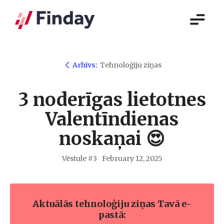
Arhīvs:
Tehnoloģiju ziņas
3 noderīgas lietotnes
Valentīndienas
noskaņai 😍
Vēstule #
3
February 12, 2025
Aktuālās tehnoloģiju ziņas Tavā e-
pastā: