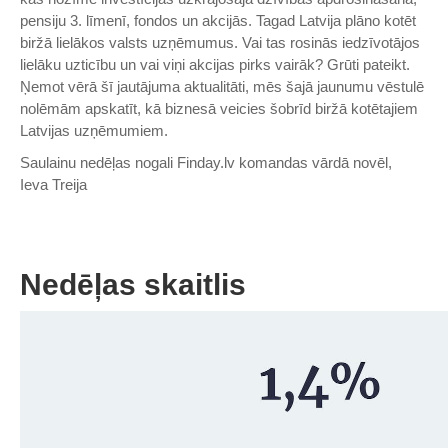
pensiju 3. līmenī, fondos un akcijās. Tagad Latvija plāno kotēt
biržā lielākos valsts uzņēmumus. Vai tas rosinās iedzīvotājos
lielāku uzticību un vai viņi akcijas pirks vairāk? Grūti pateikt.
Ņemot vērā šī jautājuma aktualitāti, mēs šajā jaunumu vēstulē
nolēmām apskatīt, kā biznesā veicies šobrīd biržā kotētajiem
Latvijas uzņēmumiem.
Saulainu nedēļas nogali Finday.lv komandas vārdā novēl,
Ieva Treija
Nedēļas skaitlis