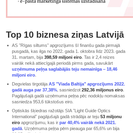
Top 10 biznesa ziņas Latvijā
AS "Rīgas siltums" apgrozījums šī finanšu gada pirmajā
pusgadā, kas ilga no 2022. gada 1. oktobra līdz 2023. gada
31. martam, bija
398,59 miljoni eiro
. Tas ir 2,4 reizes
vairāk nekā attiecīgajā periodā pirms gada, savukārt
uzņēmuma peļņa saglabājās teju nemainīga – 18,46
miljoni eiro​
.
Degvielas tirgotāja
​AS "Viada Baltija" apgrozījums 2022.
gadā auga par 37,38%​
, sasniedzot
292,36 miljonus eiro
.
Pagājušajā gadā uzņēmuma peļņa pēc nodokļu nomaksas
sasniedza 953,6 tūkstošus eiro.
Optiskās šķiedras ražotājs SIA "Light Guide Optics
International" pagājušajā gadā strādāja ar teju
53 miljonu
eiro
apgrozījumu, kas ir
​par 40,4% vairāk nekā 2021.
gadā​
. Uzņēmuma peļņa pērn pieauga par 65,6% un bija