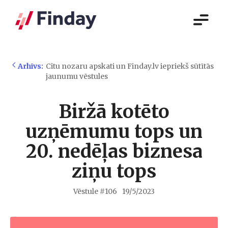
Arhīvs:
Citu nozaru apskati un Finday.lv iepriekš sūtītās
jaunumu vēstules
Biržā kotēto
uzņēmumu tops un
20. nedēļas biznesa
ziņu tops
Vēstule #
106
19/5/2023