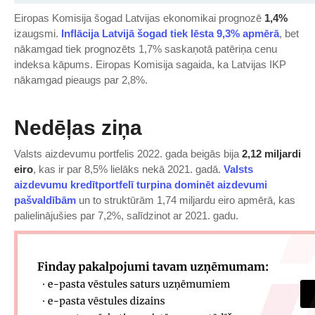
Eiropas Komisija šogad Latvijas ekonomikai prognozē
1,4%
izaugsmi.
​Inflācija Latvijā šogad tiek lēsta 9,3% apmērā​
, bet
nākamgad tiek prognozēts 1,7% saskaņotā patēriņa cenu
indeksa kāpums. Eiropas Komisija sagaida, ka Latvijas IKP
nākamgad pieaugs par 2,8%.
Nedēļas ziņa
Valsts aizdevumu portfelis 2022. gada beigās bija
2,12 miljardi
eiro
, kas ir par 8,5% lielāks nekā 2021. gadā.
​Valsts
aizdevumu kredītportfelī turpina dominēt aizdevumi
pašvaldībām​
un to struktūrām 1,74 miljardu eiro apmērā, kas
palielinājušies par 7,2%, salīdzinot ar 2021. gadu.