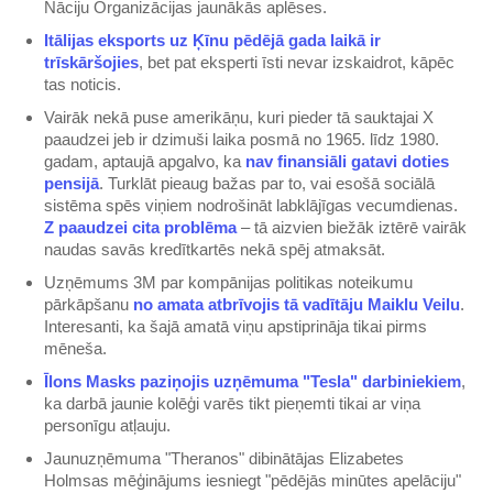
Nāciju Organizācijas jaunākās aplēses.
​Itālijas eksports uz Ķīnu pēdējā gada laikā ir
trīskāršojies​
, bet pat eksperti īsti nevar izskaidrot, kāpēc
tas noticis.
Vairāk nekā puse amerikāņu, kuri pieder tā sauktajai X
paaudzei jeb ir dzimuši laika posmā no 1965. līdz 1980.
gadam, aptaujā apgalvo, ka
​nav finansiāli gatavi doties
pensijā​
. Turklāt pieaug bažas par to, vai esošā sociālā
sistēma spēs viņiem nodrošināt labklājīgas vecumdienas.
Z paaudzei cita problēma​
– tā aizvien biežāk iztērē vairāk
naudas savās kredītkartēs nekā spēj atmaksāt.
Uzņēmums 3M par kompānijas politikas noteikumu
pārkāpšanu
​no amata atbrīvojis tā vadītāju Maiklu Veilu​
.
Interesanti, ka šajā amatā viņu apstiprināja tikai pirms
mēneša.
​Īlons Masks paziņojis uzņēmuma "Tesla" darbiniekiem​
,
ka darbā jaunie kolēģi varēs tikt pieņemti tikai ar viņa
personīgu atļauju.
Jaunuzņēmuma "Theranos" dibinātājas Elizabetes
Holmsas mēģinājums iesniegt "pēdējās minūtes apelāciju"