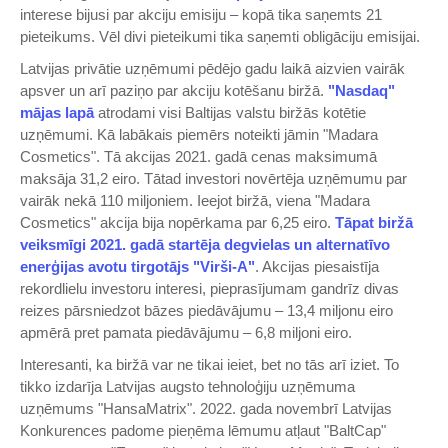
interese bijusi par akciju emisiju – kopā tika saņemts 21
pieteikums. Vēl divi pieteikumi tika saņemti obligāciju emisijai.
Latvijas privātie uzņēmumi pēdējo gadu laikā aizvien vairāk
apsver un arī paziņo par akciju kotēšanu biržā.
​"Nasdaq"
mājas lapā​
atrodami visi Baltijas valstu biržās kotētie
uzņēmumi. Kā labākais piemērs noteikti jāmin "Madara
Cosmetics". Tā akcijas 2021. gadā cenas maksimumā
maksāja 31,2 eiro. Tātad investori novērtēja uzņēmumu par
vairāk nekā 110 miljoniem. Ieejot biržā, viena "Madara
Cosmetics" akcija bija nopērkama par 6,25 eiro.
​Tāpat biržā
veiksmīgi 2021. gadā startēja degvielas un alternatīvo
enerģijas avotu tirgotājs "Virši-A"​
. Akcijas piesaistīja
rekordlielu investoru interesi, pieprasījumam gandrīz divas
reizes pārsniedzot bāzes piedāvājumu – 13,4 miljonu eiro
apmērā pret pamata piedāvājumu – 6,8 miljoni eiro.
Interesanti, ka biržā var ne tikai ieiet, bet no tās arī iziet. To
tikko izdarīja Latvijas augsto tehnoloģiju uzņēmuma
uzņēmums "HansaMatrix". 2022. gada novembrī Latvijas
Konkurences padome pieņēma lēmumu atļaut "BaltCap"