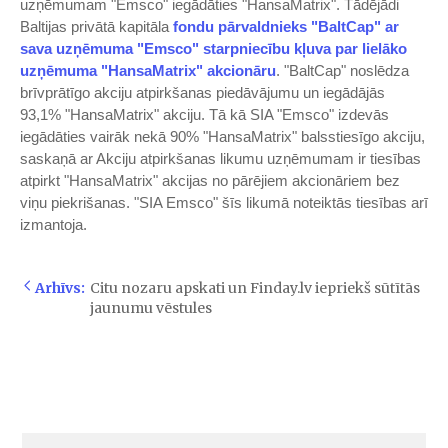
uzņēmumam "Emsco" iegādāties "HansaMatrix". Tādējādi
Baltijas privātā kapitāla
​fondu pārvaldnieks "BaltCap" ar
sava uzņēmuma "Emsco" starpniecību kļuva par lielāko
uzņēmuma "HansaMatrix" akcionāru​
. "BaltCap" noslēdza
brīvprātīgo akciju atpirkšanas piedāvājumu un iegādājās
93,1% "HansaMatrix" akciju. Tā kā SIA "Emsco" izdevās
iegādāties vairāk nekā 90% "HansaMatrix" balsstiesīgo akciju,
saskaņā ar Akciju atpirkšanas likumu uzņēmumam ir tiesības
atpirkt "HansaMatrix" akcijas no pārējiem akcionāriem bez
viņu piekrišanas. "SIA Emsco" šīs likumā noteiktās tiesības arī
izmantoja.
Arhīvs:
Citu nozaru apskati un Finday.lv iepriekš sūtītās
jaunumu vēstules