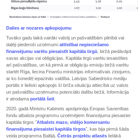
​Dalies ar nozares apkopojumu​
Tuvāko gadu laikā vairāki valstij un pašvaldībām pilnībā vai
daļēji piederoši uzņēmumi
​attīstībai nepieciešamo
finansējumu varētu piesaistīt kapitāla tirgū​
, biržā piedāvājot
savas akcijas vai obligācijas. Kapitāla tirgū varētu iesaistīties
arī pašvaldības, un kā pirmā ar obligāciju emisiju biržā varētu
startēt Rīga, liecina Finanšu ministrijas informatīvais ziņojums,
ar ko šonedēļ iepazinās valdība. Latvijas Sabiedrisko mediju
portāls ir lieliski apkopojis šī brīža situāciju attiecībā uz valsts
un pašvaldību uzņēmumu potenciālo dalību biržā. Informācija
ir atrodama
​portālā šeit​
.
2020. gadā Ministru Kabinets apstiprināja Eiropas Savienības
fondu atbalsta programmu uzņēmējiem finansējuma piesaistei
kapitāla tirgos "
​Atbalsts mazo, vidējo komersantu
finansējuma piesaistei kapitāla tirgos​
", kas bija pirmā šāda
veida programma Baltijā.
​Četrās projektu atlasēs ​
lielākā