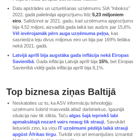
​​Datu apstrādes un uzturēšanas uzņēmums SIA "Inbokss"
2022. gadā palielināja apgrozījumu līdz
5,23 miljoniem
eiro
. Salīdzinot ar 2021. gadu, kad uzņēmuma apgrozījums
bija 4,52 miljoni, aizvadītā gada laikā tas audzis par 15,6%.
Vēl ievērojamāk pērn auga uzņēmuma peļņa​
, kas
sasniedza teju divus miljonus eiro un bija par 169% lielāka
nekā 2021. gadā.
​Latvijā aprīlī bija augstāka gada inflācija nekā Eiropas
Savienībā​
. Gada inflācija Latvijā aprīlī bija
15%
, bet Eiropas
Savienībā vidēji gada inflācija aprīlī bija 8,1%.
Top biznesa ziņas Baltijā
Neskatoties uz to, ka ASV informāciju tehnoloģiju
uzņēmumi šobrīd masveidā atlaiž darbiniekus, Igaunijā
situācija nav tik slikta. Taču
​algas šajā iepriekš labi
apmaksātajā nozarē vairs neaug tik strauji.​
Savukārt
lietuvieši ziņo, ka viņu
​ IT uzņēmumi pēdējā laikā strauji
apgūst Āfrikas tirgu​
. Turklāt viņi arī iemanījušies izmantot