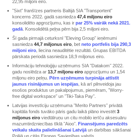
22,95 miljoni eiro.
"Sixt" franšīzes partneris Baltijā SIA "Transportent"
koncerns 2022. gadā sasniedza
47,4 miljonu eiro
konsolidēto apgrozījumu, kas ir
​par 25% vairāk nekā 2021.
gadā​
. Konsolidētā peļņa pērn bija 2,5 miljoni eiro.
Šī gada pirmajā ceturksnī "Eleving Group" ieņēmumi
sasniedza
44,7 miljonus eiro
, bet
​neto portfelis bija 290,3
miljoni eiro​
, liecina neauditētie rezultāti. Grupas EBITDA
pārskata periodā sasniedza 18,9 miljonus eiro.
Informāciju tehnoloģiju uzņēmums SIA "Datakom" 2022.
gadu noslēdza ar
13,7 miljonu eiro
apgrozījumu un 1,54
miljonu eiro pelņu.
​Pērn uzņēmums turpināja attīstīt
jaunus risinājumus un iespējas​
, kā arī pilnveidoja jau
esošos produktus un pakalpojumus, piemēram, "Worry-
free digital workspace" un "Tiki-Taka Pay".
Latvijas investīciju uzņēmuma "Merito Partners" privātā
kapitāla fonds tuvāko pāris gadu laikā plāno investēt
3
miljonus eiro
viedtālruņu un citu mobilo ierīču aksesuāru
mazumtirdzniecības tīklā "Aioo".
​Finansējums paredzēts
veikalu skaita palielināšanai Latvijā​
un darbības sākšanai
Polijā un citās Eiropas Savienības valstīs.