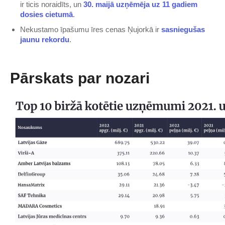
ir ticis noraidīts, un
​30. maijā uzņēmēja uz 11 gadiem
dosies cietumā​
.
Nekustamo īpašumu īres cenas Ņujorkā ir
​sasniegušas
jaunu rekordu​
.
Pārskats par nozari