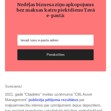
Nedēļas biznesa ziņu apkopojums
bez maksas katru piektdienu Tavā
e-pastā:
Pierakstīties
Sveiciens!
2021. gadā "Citadeles" meitas uzņēmuma "CBL Asset
Management"
​publicēja pētījuma rezultātus​
par
mājsaimniecību interesi par uzkrājumiem ārpus depozītiem,
kas nozīmē investīcijas uzkrājošajā dzīvības apdrošināšanā,