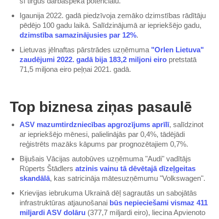
šī tirgus darbaspēka potenciālu.
Igaunija 2022. gadā piedzīvoja zemāko dzimstības rādītāju
pēdējo 100 gadu laikā. Salīdzinājumā ar iepriekšējo gadu,
dzimstība samazinājusies par 12%​
.
Lietuvas jēlnaftas pārstrādes uzņēmuma
​"Orlen Lietuva"
zaudējumi 2022. gadā bija 183,2 miljoni eiro​
pretstatā
71,5 miljona eiro peļņai 2021. gadā.
Top biznesa ziņas pasaulē
​ASV mazumtirdzniecības apgrozījums aprīlī​
, salīdzinot
ar iepriekšējo mēnesi, palielinājās par 0,4%, tādējādi
reģistrēts mazāks kāpums par prognozētajiem 0,7%.
Bijušais Vācijas autobūves uzņēmuma "Audi" vadītājs
Rūperts Štādlers
​atzinis vainu tā dēvētajā dīzeļgeitas
skandālā​
, kas satricināja mātesuzņēmumu "Volkswagen".
Krievijas iebrukuma Ukrainā dēļ sagrautās un sabojātās
infrastruktūras atjaunošanai
​būs nepieciešami vismaz 411
miljardi ASV dolāru​
(377,7 miljardi eiro), liecina Apvienoto