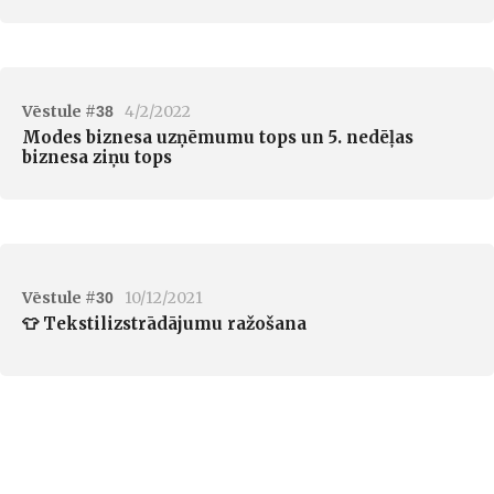
Vēstule #
4/2/2022
38
Modes biznesa uzņēmumu tops un 5. nedēļas
biznesa ziņu tops
Vēstule #
10/12/2021
30
👕 Tekstilizstrādājumu ražošana