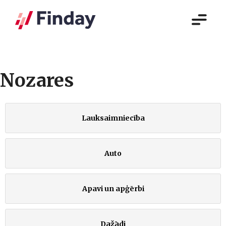
Nozares
Lauksaimniecība
Auto
Apavi un apģērbi
Dažādi