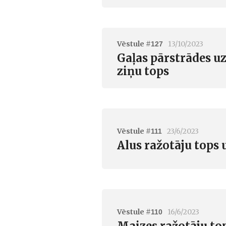
Vēstule #
13/10/2023
127
Gaļas pārstrādes u
ziņu tops
Vēstule #
23/6/2023
111
Alus ražotāju tops 
Vēstule #
16/6/2023
110
Maizes ražotāju top