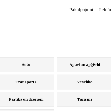
Pakalpojumi
Reklā
Auto
Apavi un apģērbi
Transports
Veselība
Pārtika un dzērieni
Tūrisms