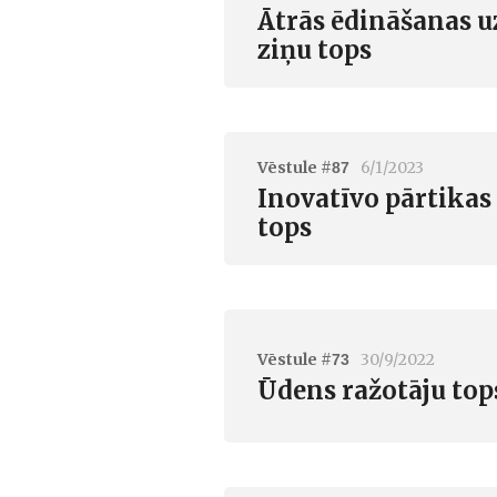
Ātrās ēdināšanas u
ziņu tops
Vēstule #
6/1/2023
87
Inovatīvo pārtikas 
tops
Vēstule #
30/9/2022
73
Ūdens ražotāju tops