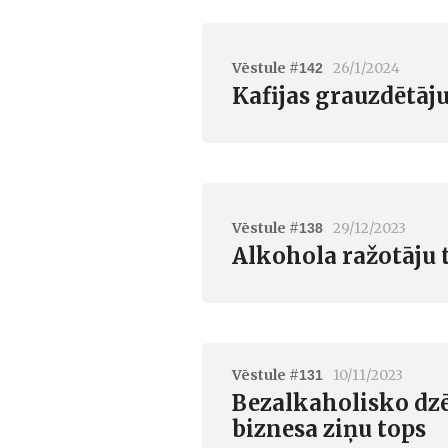
Vēstule #
26/1/2024
142
Kafijas grauzdētāju
Vēstule #
29/12/2023
138
Alkohola ražotāju t
Vēstule #
10/11/2023
131
Bezalkaholisko dzē
biznesa ziņu tops