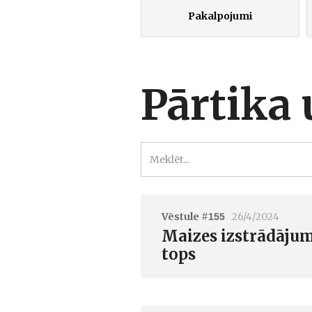
Pakalpojumi
Pārtika 
Vēstule #
26/4/2024
155
Maizes izstrādājumu
tops