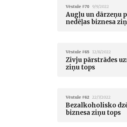
Vēstule #
9/9/2022
70
Augļu un dārzeņu 
nedēļas biznesa ziņ
Vēstule #
12/8/2022
65
Zivju pārstrādes u
ziņu tops
Vēstule #
22/7/2022
62
Bezalkoholisko dzē
biznesa ziņu tops