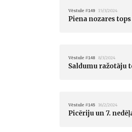
Vēstule #
15/3/2024
149
Piena nozares tops 
Vēstule #
8/3/2024
148
Saldumu ražotāju to
Vēstule #
16/2/2024
145
Picēriju un 7. nedē