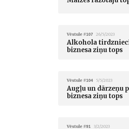
Vēstule #
26/5/2023
107
Alkohola tirdzniec
biznesa ziņu tops
Vēstule #
5/5/2023
104
Augļu un dārzeņu p
biznesa ziņu tops
Vēstule #
3/2/2023
91