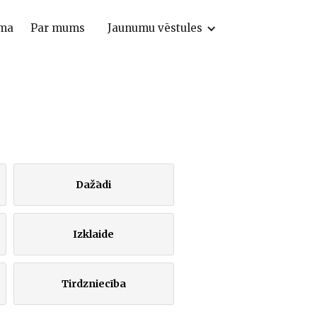
ma
Par mums
Jaunumu vēstules
Dažādi
Izklaide
Tirdzniecība